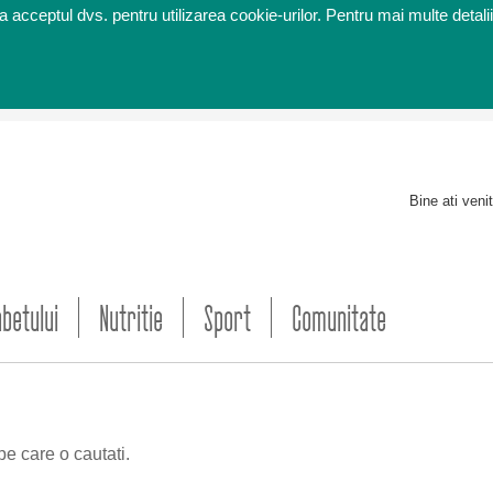
 acceptul dvs. pentru utilizarea cookie-urilor. Pentru mai multe detalii
Bine ati veni
abetului
Nutritie
Sport
Comunitate
e care o cautati.