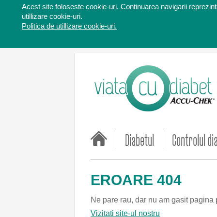
Acest site foloseste cookie-uri. Continuarea navigarii reprezinta
utillizare cookie-uri.
Politica de utillizare cookie-uri.
Diabetul
Controlul di
EROARE 404
Ne pare rau, dar nu am gasit pagina p
Vizitati site-ul nostru