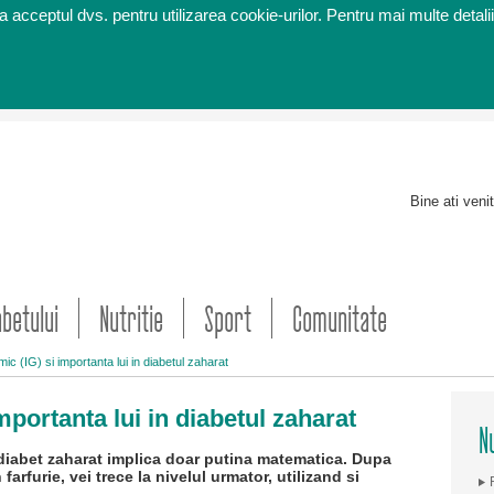
 acceptul dvs. pentru utilizarea cookie-urilor. Pentru mai multe detalii
Bine ati veni
abetului
Nutritie
Sport
Comunitate
mic (IG) si importanta lui in diabetul zaharat
importanta lui in diabetul zaharat
Nu
diabet zaharat implica doar putina matematica. Dupa
 farfurie, vei trece la nivelul urmator, utilizand si