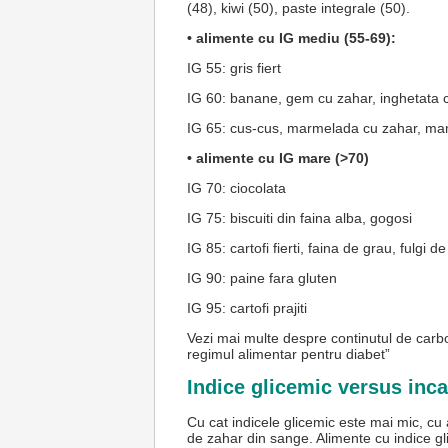
(48), kiwi (50), paste integrale (50).
• alimente cu IG mediu (55-69):
IG 55: gris fiert
IG 60: banane, gem cu zahar, inghetata c
IG 65: cus-cus, marmelada cu zahar, mamal
• alimente cu IG mare (>70)
IG 70: ciocolata
IG 75: biscuiti din faina alba, gogosi
IG 85: cartofi fierti, faina de grau, fulgi 
IG 90: paine fara gluten
IG 95: cartofi prajiti
Vezi mai multe despre continutul de carbohi
regimul alimentar pentru diabet”
Indice glicemic versus inc
Cu cat indicele glicemic este mai mic, cu 
de zahar din sange. Alimente cu indice gl