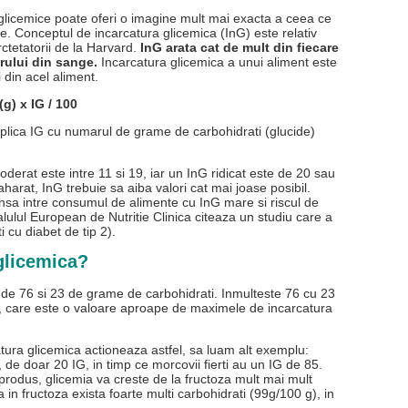
 glicemice poate oferi o imagine mult mai exacta a ceea ce
e. Conceptul de incarcatura glicemica (InG) este relativ
rctetatorii de la Harvard.
InG arata cat de mult din fiecare
rului din sange.
Incarcatura glicemica a unui aliment este
i din acel aliment.
(g) x IG / 100
iplica IG cu numarul de grame de carbohidrati (glucide)
derat este intre 11 si 19, iar un InG ridicat este de 20 sau
arat, InG trebuie sa aiba valori cat mai joase posibil.
ansa intre consumul de alimente cu InG mare si riscul de
nalulul European de Nutritie Clinica citeaza un studiu care a
i cu diabet de tip 2).
 glicemica?
e 76 si 23 de grame de carbohidrati. Inmulteste 76 cu 23
48, care este o valoare aproape de maximele de incarcatura
tura glicemica actioneaza astfel, sa luam alt exemplu:
, de doar 20 IG, in timp ce morcovii fierti au un IG de 85.
odus, glicemia va creste de la fructoza mult mai mult
in fructoza exista foarte multi carbohidrati (99g/100 g), in