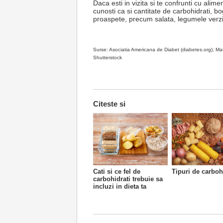
Daca esti in vizita si te confrunti cu ali
cunosti ca si cantitate de carbohidrati, b
proaspete, precum salata, legumele verzi,
Surse: Asociatia Americana de Diabet (diabetes.org); M
Shutterstock
Citeste si
Cati si ce fel de
Tipuri de carboh
carbohidrati trebuie sa
incluzi in dieta ta