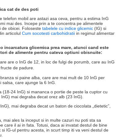
ica cat de des poti
ce telefon mobil are astazi asa ceva, pentru a estima InG
mi mai des. Incepe prin a te concentra pe alimentele
i de obicei. Foloseste
tabelele cu indice glicemic
(IG) si
in articolul
Cum socotesti carbohidratii
in regimul alimentar
 o incarcatura glicemica prea mare, atunci cand este
itori de alimente pentru cateva optiuni obisnuite:
care are o InG de 12, in loc de fulgi de porumb, care au InG
 fructe de padure.
branza si paine alba, care are mai mult de 10 InG per
 si salsa, care ajunge la 6 InG.
a (18-24 InG) si mananca o portie de peste la cuptor cu
7 InG) mai degraba decat orez alb (23 InG).
InG), mai degraba decat un baton de ciocolata „dietetic”,
 mai ales la inceput si in multe cazuri nu poti sta sa
e care il ai in fata. Totusi, daca ai invatat destul de bine
 si IG-ul pentru acesta, in scurt timp iti va veni destul de
u.