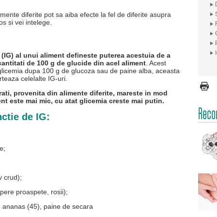
mente diferite pot sa aiba efecte la fel de diferite asupra
s si vei intelege.
 (IG) al unui aliment defineste puterea acestuia de a
ntitati de 100 g de glucide din acel aliment
. Acest
glicemia dupa 100 g de glucoza sau de paine alba, aceasta
teaza celelalte IG-uri.
ati, provenita din alimente diferite, mareste in mod
ent este mai mic, cu atat glicemia creste mai putin.
Recom
nctie de IG:
te;
ov crud);
pere proaspete, rosii);
), ananas (45), paine de secara