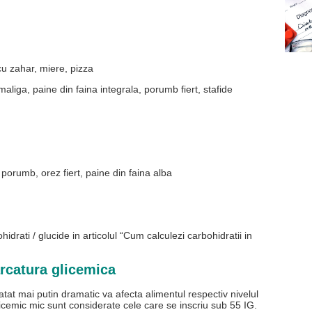
u zahar, miere, pizza
iga, paine din faina integrala, porumb fiert, stafide
de porumb, orez fiert, paine din faina alba
drati / glucide in articolul “Cum calculezi carbohidratii in
arcatura glicemica
atat mai putin dramatic va afecta alimentul respectiv nivelul
icemic mic sunt considerate cele care se inscriu sub 55 IG.