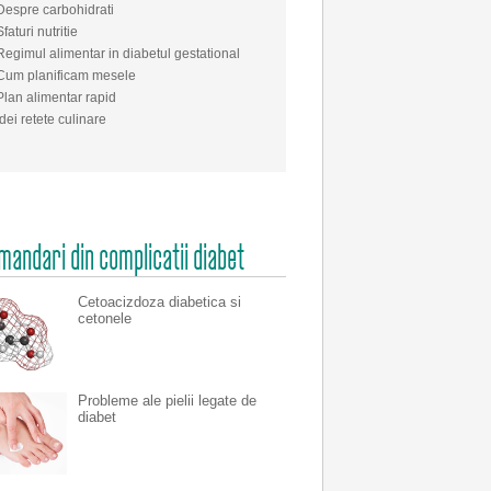
Despre carbohidrati
Sfaturi nutritie
Regimul alimentar in diabetul gestational
Cum planificam mesele
Plan alimentar rapid
Idei retete culinare
andari din complicatii diabet
Cetoacizdoza diabetica si
cetonele
Probleme ale pielii legate de
diabet