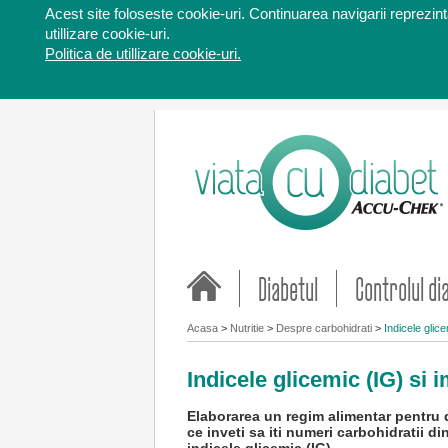
Acest site foloseste cookie-uri. Continuarea navigarii reprezinta
utillizare cookie-uri.
Politica de utillizare cookie-uri.
Diabetul
Controlul di
Acasa
>
Nutritie
>
Despre carbohidrati
>
Indicele glice
Indicele glicemic (IG) si 
Elaborarea un regim alimentar pentru 
ce inveti sa iti numeri carbohidratii din