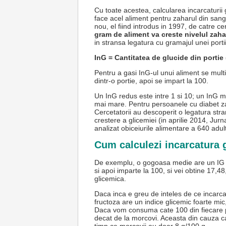
Cu toate acestea, calcularea incarcaturii
face acel aliment pentru zaharul din sang
nou, el fiind introdus in 1997, de catre ce
gram de aliment va creste nivelul zaha
in stransa legatura cu gramajul unei porti
InG = Cantitatea de glucide din portie 
Pentru a gasi InG-ul unui aliment se mult
dintr-o portie, apoi se impart la 100.
Un InG redus este intre 1 si 10; un InG mo
mai mare. Pentru persoanele cu diabet zah
Cercetatorii au descoperit o legatura str
crestere a glicemiei (in aprilie 2014, Jur
analizat obiceiurile alimentare a 640 adult
Cum calculezi incarcatura
De exemplu, o gogoasa medie are un IG d
si apoi imparte la 100, si vei obtine 17,
glicemica.
Daca inca e greu de inteles de ce incarca
fructoza are un indice glicemic foarte mic
Daca vom consuma cate 100 din fiecare pr
decat de la morcovi. Aceasta din cauza ca 