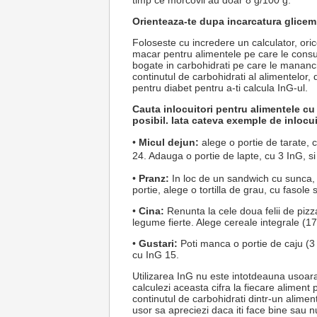
timp ce morcovii au doar 8 g/100 g.
Orienteaza-te dupa incarcatura glicem
Foloseste cu incredere un calculator, ori
macar pentru alimentele pe care le consu
bogate in carbohidrati pe care le mananc
continutul de carbohidrati al alimentelor, d
pentru diabet pentru a-ti calcula InG-ul.
Cauta inlocuitori pentru alimentele cu
posibil. Iata cateva exemple de inlocu
•
Micul dejun:
alege o portie de tarate, 
24. Adauga o portie de lapte, cu 3 InG, si
•
Pranz:
In loc de un sandwich cu sunca, 
portie, alege o tortilla de grau, cu fasole
•
Cina:
Renunta la cele doua felii de pizz
legume fierte. Alege cereale integrale (1
•
Gustari:
Poti manca o portie de caju (3 
cu InG 15.
Utilizarea InG nu este intotdeauna usoara,
calculezi aceasta cifra la fiecare aliment p
continutul de carbohidrati dintr-un aliment
usor sa apreciezi daca iti face bine sau n