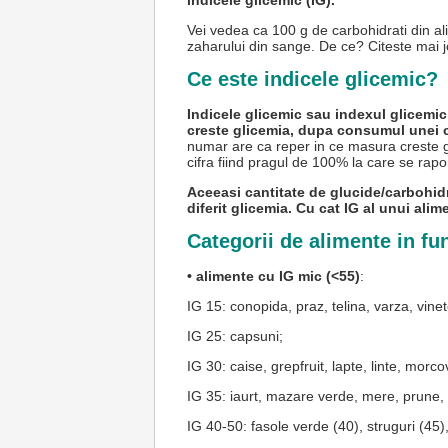
indicele glicemic (IG).
Vei vedea ca 100 g de carbohidrati din ali
zaharului din sange. De ce? Citeste mai jo
Ce este indicele glicemic?
Indicele glicemic sau indexul glicemic
creste glicemia, dupa consumul unei ca
numar are ca reper in ce masura creste 
cifra fiind pragul de 100% la care se rapor
Aceeasi cantitate de glucide/carbohidr
diferit glicemia. Cu cat IG al unui alim
Categorii de alimente in fu
• alimente cu IG mic (<55)
:
IG 15: conopida, praz, telina, varza, vine
IG 25: capsuni;
IG 30: caise, grepfruit, lapte, linte, morc
IG 35: iaurt, mazare verde, mere, prune, 
IG 40-50: fasole verde (40), struguri (45