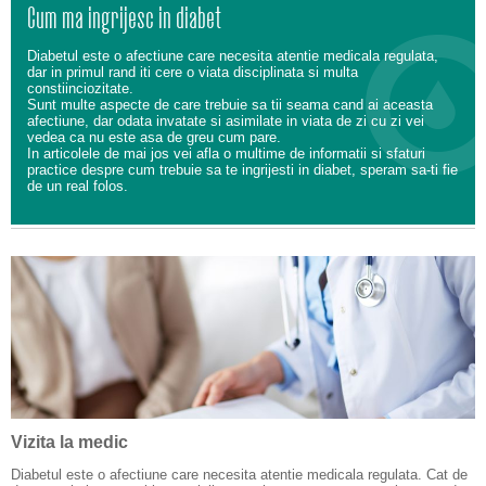
Cum ma ingrijesc in diabet
Diabetul este o afectiune care necesita atentie medicala regulata,
dar in primul rand iti cere o viata disciplinata si multa
constiinciozitate.
Sunt multe aspecte de care trebuie sa tii seama cand ai aceasta
afectiune, dar odata invatate si asimilate in viata de zi cu zi vei
vedea ca nu este asa de greu cum pare.
In articolele de mai jos vei afla o multime de informatii si sfaturi
practice despre cum trebuie sa te ingrijesti in diabet, speram sa-ti fie
de un real folos.
Vizita la medic
Diabetul este o afectiune care necesita atentie medicala regulata. Cat de