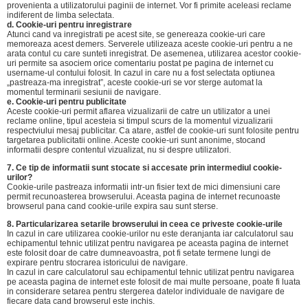
provenienta a utilizatorului paginii de internet. Vor fi primite aceleasi reclame
indiferent de limba selectata.
d. Cookie-uri pentru inregistrare
Atunci cand va inregistrati pe acest site, se genereaza cookie-uri care
memoreaza acest demers. Serverele utilizeaza aceste cookie-uri pentru a ne
arata contul cu care sunteti inregistrat. De asemenea, utilizarea acestor cookie-
uri permite sa asociem orice comentariu postat pe pagina de internet cu
username-ul contului folosit. In cazul in care nu a fost selectata optiunea
„pastreaza-ma inregistrat”, aceste cookie-uri se vor sterge automat la
momentul terminarii sesiunii de navigare.
e. Cookie-uri pentru publicitate
Aceste cookie-uri permit aflarea vizualizarii de catre un utilizator a unei
reclame online, tipul acesteia si timpul scurs de la momentul vizualizarii
respectviului mesaj publicitar. Ca atare, astfel de cookie-uri sunt folosite pentru
targetarea publicitatii online. Aceste cookie-uri sunt anonime, stocand
informatii despre contentul vizualizat, nu si despre utilizatori.
7. Ce tip de informatii sunt stocate si accesate prin intermediul cookie-
urilor?
Cookie-urile pastreaza informatii intr-un fisier text de mici dimensiuni care
permit recunoasterea browserului. Aceasta pagina de internet recunoaste
browserul pana cand cookie-urile expira sau sunt sterse.
8. Particularizarea setarile browserului in ceea ce priveste cookie-urile
In cazul in care utilizarea cookie-urilor nu este deranjanta iar calculatorul sau
echipamentul tehnic utilizat pentru navigarea pe aceasta pagina de internet
este folosit doar de catre dumneavoastra, pot fi setate termene lungi de
expirare pentru stocrarea istoricului de navigare.
In cazul in care calculatorul sau echipamentul tehnic utilizat pentru navigarea
pe aceasta pagina de internet este folosit de mai multe persoane, poate fi luata
in considerare setarea pentru stergerea datelor individuale de navigare de
fiecare data cand browserul este inchis.