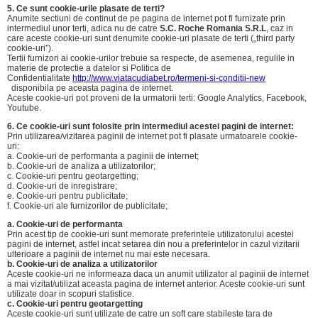
5. Ce sunt cookie-urile plasate de terti?
Anumite sectiuni de continut de pe pagina de internet pot fi furnizate prin
intermediul unor terti, adica nu de catre
S.C. Roche Romania S.R.L
, caz in
care aceste cookie-uri sunt denumite cookie-uri plasate de terti („third party
cookie-uri”).
Tertii furnizori ai cookie-urilor trebuie sa respecte, de asemenea, regulile in
materie de protectie a datelor si Politica de
Confidentialitate
http://www.viatacudiabet.ro/termeni-si-conditii-new
disponibila pe aceasta pagina de internet.
Aceste cookie-uri pot proveni de la urmatorii terti: Google Analytics, Facebook,
Youtube.
6. Ce cookie-uri sunt folosite prin intermediul acestei pagini de internet:
Prin utilizarea/vizitarea paginii de internet pot fi plasate urmatoarele cookie-
uri:
a. Cookie-uri de performanta a paginii de internet;
b. Cookie-uri de analiza a utilizatorilor;
c. Cookie-uri pentru geotargetting;
d. Cookie-uri de inregistrare;
e. Cookie-uri pentru publicitate;
f. Cookie-uri ale furnizorilor de publicitate;
a. Cookie-uri de performanta
Prin acest tip de cookie-uri sunt memorate preferintele utilizatorului acestei
pagini de internet, astfel incat setarea din nou a preferintelor in cazul vizitarii
ulterioare a paginii de internet nu mai este necesara.
b. Cookie-uri de analiza a utilizatorilor
Aceste cookie-uri ne informeaza daca un anumit utilizator al paginii de internet
a mai vizitat/utilizat aceasta pagina de internet anterior. Aceste cookie-uri sunt
utilizate doar in scopuri statistice.
c. Cookie-uri pentru geotargetting
Aceste cookie-uri sunt utilizate de catre un soft care stabileste tara de