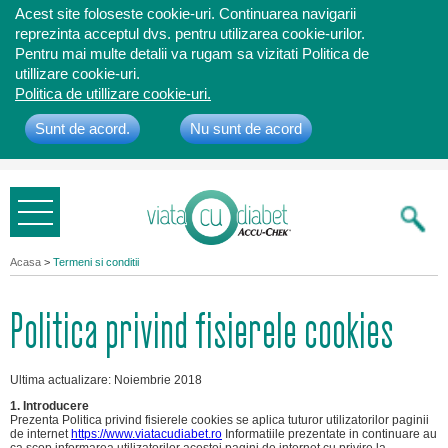
Acest site foloseste cookie-uri. Continuarea navigarii
reprezinta acceptul dvs. pentru utilizarea cookie-urilor.
Pentru mai multe detalii va rugam sa vizitati Politica de
utillizare cookie-uri.
Politica de utillizare cookie-uri.
Sunt de acord.
Nu sunt de acord
Bine ati
venit
Acasa
>
Termeni si conditii
Politica privind fisierele cookies
Ultima actualizare: Noiembrie 2018
1. Introducere
Prezenta Politica privind fisierele cookies se aplica tuturor utilizatorilor paginii
de internet
https://www.viatacudiabet.ro
Informatiile prezentate in continuare au