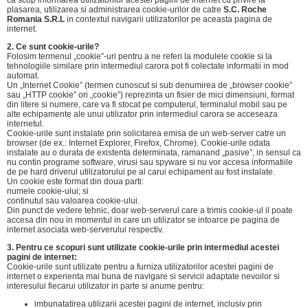
ca scop informarea utilizatorilor acestei pagini de internet cu privire la
plasarea, utilizarea si administrarea cookie-urilor de catre
S.C. Roche
Romania S.R.L
in contextul navigarii utilizatorilor pe aceasta pagina de
internet.
2. Ce sunt cookie-urile?
Folosim termenul „cookie”-uri pentru a ne referi la modulele cookie si la
tehnologiile similare prin intermediul carora pot fi colectate informatii in mod
automat.
Un „Internet Cookie” (termen cunoscut si sub denumirea de „browser cookie”
sau „HTTP cookie” ori „cookie”) reprezinta un fisier de mici dimensiuni, format
din litere si numere, care va fi stocat pe computerul, terminalul mobil sau pe
alte echipamente ale unui utilizator prin intermediul carora se acceseaza
internetul.
Cookie-urile sunt instalate prin solicitarea emisa de un web-server catre un
browser (de ex.: Internet Explorer, Firefox, Chrome). Cookie-urile odata
instalate au o durata de existenta determinata, ramanand „pasive”, in sensul ca
nu contin programe software, virusi sau spyware si nu vor accesa informatiile
de pe hard driverul utilizatorului pe al carui echipament au fost instalate.
Un cookie este format din doua parti:
numele cookie-ului; si
continutul sau valoarea cookie-ului.
Din punct de vedere tehnic, doar web-serverul care a trimis cookie-ul il poate
accesa din nou in momentul in care un utilizator se intoarce pe pagina de
internet asociata web-serverului respectiv.
3. Pentru ce scopuri sunt utilizate cookie-urile prin intermediul acestei
pagini de internet:
Cookie-urile sunt utilizate pentru a furniza utilizatorilor acestei pagini de
internet o experienta mai buna de navigare si servicii adaptate nevoilor si
interesului fiecarui utilizator in parte si anume pentru:
imbunatatirea utilizarii acestei pagini de internet, inclusiv prin