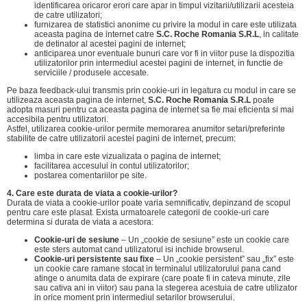
identificarea oricaror erori care apar in timpul vizitarii/utilizarii acesteia
de catre utilizatori;
furnizarea de statistici anonime cu privire la modul in care este utilizata
aceasta pagina de internet catre
S.C. Roche Romania S.R.L
, in calitate
de detinator al acestei pagini de internet;
anticiparea unor eventuale bunuri care vor fi in viitor puse la dispozitia
utilizatorilor prin intermediul acestei pagini de internet, in functie de
serviciile / produsele accesate.
Pe baza feedback-ului transmis prin cookie-uri in legatura cu modul in care se
utilizeaza aceasta pagina de internet,
S.C. Roche Romania S.R.L
poate
adopta masuri pentru ca aceasta pagina de internet sa fie mai eficienta si mai
accesibila pentru utilizatori.
Astfel, utilizarea cookie-urilor permite memorarea anumitor setari/preferinte
stabilite de catre utilizatorii acestei pagini de internet, precum:
limba in care este vizualizata o pagina de internet;
facilitarea accesului in contul utilizatorilor;
postarea comentariilor pe site.
4. Care este durata de viata a cookie-urilor?
Durata de viata a cookie-urilor poate varia semnificativ, depinzand de scopul
pentru care este plasat. Exista urmatoarele categorii de cookie-uri care
determina si durata de viata a acestora:
Cookie-uri de sesiune
– Un „cookie de sesiune” este un cookie care
este sters automat cand utilizatorul isi inchide browserul.
Cookie-uri persistente sau fixe
– Un „cookie persistent” sau „fix” este
un cookie care ramane stocat in terminalul utilizatorului pana cand
atinge o anumita data de expirare (care poate fi in cateva minute, zile
sau cativa ani in viitor) sau pana la stegerea acestuia de catre utilizator
in orice moment prin intermediul setarilor browserului.