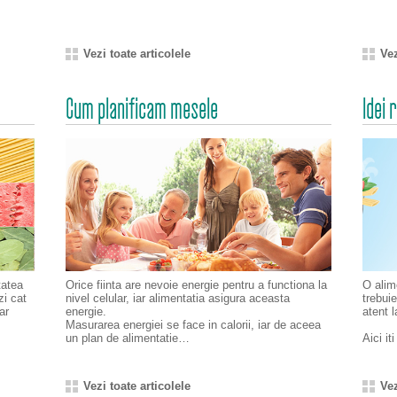
Vezi toate articolele
Vez
Cum planificam mesele
Idei 
tatea
Orice fiinta are nevoie energie pentru a functiona la
O alim
zi cat
nivel celular, iar alimentatia asigura aceasta
trebuie
ar
energie.
atent 
Masurarea energiei se face in calorii, iar de aceea
un plan de alimentatie…
Aici i
Vezi toate articolele
Vez