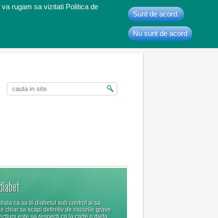
 va rugam sa vizitati Politica de
Sunt de acord.
Nu sunt de acord
t
 diabet
iala ca sa tii diabetul sub control si sa
ate chiar sa scapi definitiv de riscurile grave
ectiuni este sa respecti ca la carte o dieta