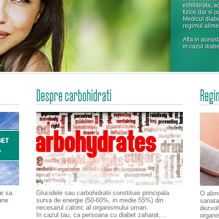
echilibrata, ad
fizice dar si p
Medicul diabe
regimul alimen
Afla in aceas
in cazul diabe
Despre carbohidrati
Regi
ar sa
Glucidele sau carbohidratii constituie principala
O alim
ane
sursa de energie (50-60%, in medie 55%) din
sanatat
necesarul caloric al organismului uman.
dezvol
In cazul tau, ca persoana cu diabet zaharat,…
organi