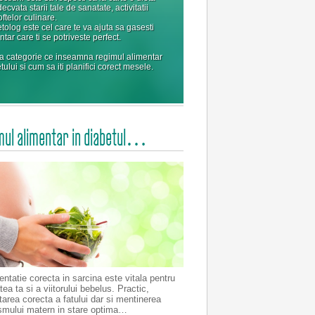
ecvata starii tale de sanatate, activitatii
oftelor culinare.
tolog este cel care te va ajuta sa gasesti
tar care ti se potriveste perfect.
ta categorie ce inseamna regimul alimentar
tului si cum sa iti planifici corect mesele.
mul alimentar in diabetul…
entatie corecta in sarcina este vitala pentru
ea ta si a viitorului bebelus. Practic,
tarea corecta a fatului dar si mentinerea
smului matern in stare optima…