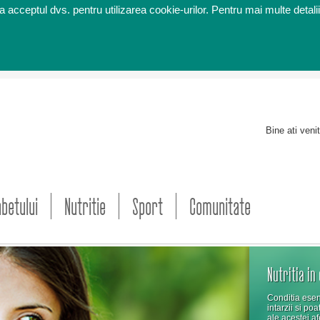
 acceptul dvs. pentru utilizarea cookie-urilor. Pentru mai multe detalii
Bine ati veni
abetului
Nutritie
Sport
Comunitate
Nutritia in
Conditia esent
intarzii si po
ale acestei af