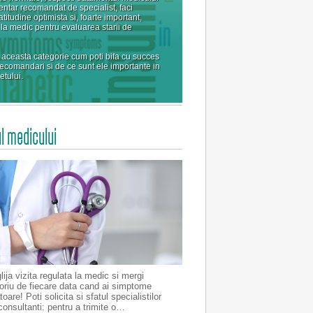
entar recomandat de specialist, faci
atitudine optimista si, foarte important,
 la medic pentru evaluarea starii de
aceasta categorie cum poti bifa cu succes
recomandari si de ce sunt ele importante in
etului.
l medicului
ija vizita regulata la medic si mergi
toriu de fiecare data cand ai simptome
oare! Poti solicita si sfatul specialistilor
 consultanti: pentru a trimite o…