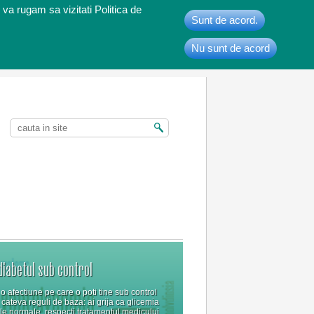
 va rugam sa vizitati Politica de
Sunt de acord.
Nu sunt de acord
t
diabetul sub control
o afectiune pe care o poti tine sub control
cateva reguli de baza: ai grija ca glicemia
tele normale, respecti tratamentul medicului