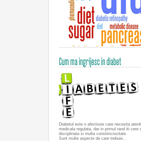
Cum ma ingrijesc in diabet
Diabetul este o afectiune care necesita atent
medicala regulata, dar in primul rand iti cere 
disciplinata si multa constiinciozitate.
Sunt multe aspecte de care trebuie…