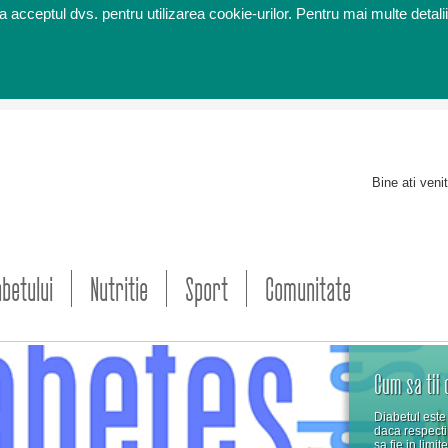
 acceptul dvs. pentru utilizarea cookie-urilor. Pentru mai multe detalii
Bine ati veni
abetului
Nutritie
Sport
Comunitate
Cum sa tii 
Diabetul este 
daca respecti 
sa fie in limi