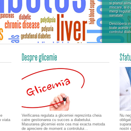
si planul alim
miscare, ai o 
mergi regulat
sanatate.
Descopera in 
toate aceste 
controlul diab
Despre glicemie
Sfatu
ie
Verificarea regulata a glicemiei reprezinta cheia
Nu negl
o viata
catre gestionarea cu succes a diabetului.
obliga
Masurarea glicemiei este cea mai exacta metoda
suparat
de apreciere de moment a controlului…
nostri