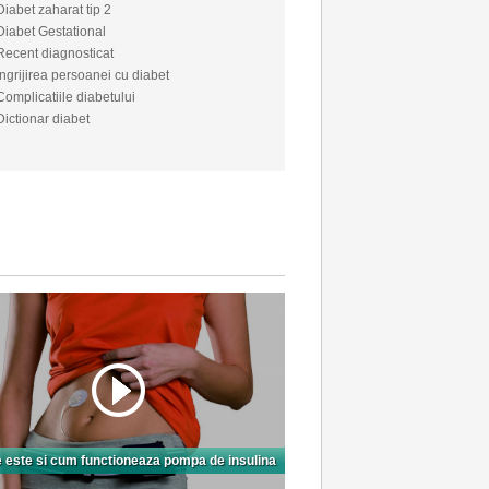
Diabet zaharat tip 2
Diabet Gestational
Recent diagnosticat
Ingrijirea persoanei cu diabet
Complicatiile diabetului
Dictionar diabet
 este si cum functioneaza pompa de insulina