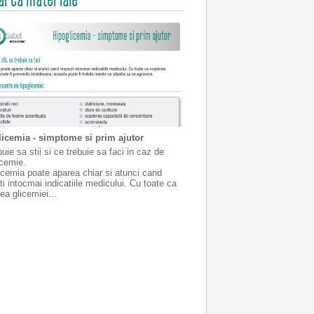
icemia - simptome si prim ajutor
uie sa stii si ce trebuie sa faci in caz de
icemie.
icemia poate aparea chiar si atunci cand
ti intocmai indicatiile medicului. Cu toate ca
ea glicemiei…