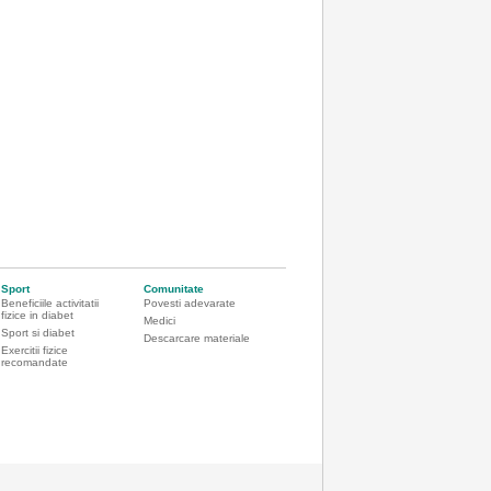
Sport
Comunitate
Beneficiile activitatii
Povesti adevarate
fizice in diabet
Medici
Sport si diabet
Descarcare materiale
Exercitii fizice
recomandate