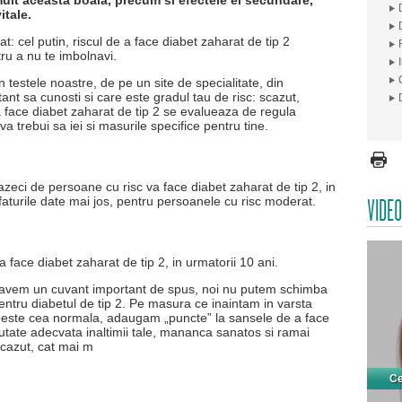
ult aceasta boala, precum si efectele ei secundare,
itale.
t: cel putin, riscul de a face diabet zaharat de tip 2
ru a nu te imbolnavi.
in testele noastre, de pe un site de specialitate, din
ant sa cunosti si care este gradul tau de risc: scazut,
face diabet zaharat de tip 2 se evalueaza de regula
va trebui sa iei si masurile specifice pentru tine.
azeci de persoane cu risc va face diabet zaharat de tip 2, in
VIDEO
faturile date mai jos, pentru persoanele cu risc moderat.
face diabet zaharat de tip 2, in urmatorii 10 ani.
 avem un cuvant important de spus, noi nu putem schimba
c pentru diabetul de tip 2. Pe masura ce inaintam in varsta
 peste cea normala, adaugam „puncte” la sansele de a face
reutate adecvata inaltimii tale, mananca sanatos si ramai
scazut, cat mai m
Ce