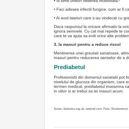
• Iti simti uneori vederea incetosata?
• Faci adesea infectii fungice, cum ar fi c
• Ai avut taieturi care s-au vindecat cu gr
Daca raspunsul la oricare afirmativ la ori
ignora semnele. Cu cat mai repede te consu
care te va ajuta sa eviti orice alte probl
3. Ia masuri pentru a reduce riscul
Mentinerea unei greutati sanatoase, alime
masuri pentru reducerea sanselor de a de
Prediabetul
Profesionistii din domeniul sanatatii pot f
nivelului de glucoza din organism, care 
termen medical, prediabetul inseamna ca 
in viitor si ar trebui sa iei masuri acum.
Surse: diabetes.org.uk, webmd.com. Foto: Shutterstock