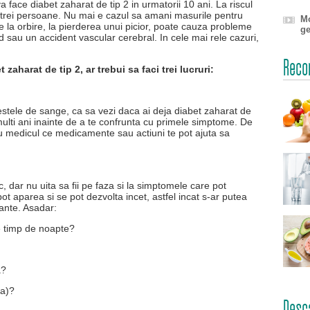
face diabet zaharat de tip 2 in urmatorii 10 ani. La riscul
 trei persoane. Nu mai e cazul sa amani masurile pentru
Mo
e la orbire, la pierderea unui picior, poate cauza probleme
ge
d sau un accident vascular cerebral. In cele mai rele cazuri,
Recom
zaharat de tip 2, ar trebui sa faci trei lucruri:
testele de sange, ca sa vezi daca ai deja diabet zaharat de
i multi ani inainte de a te confrunta cu primele simptome. De
cu medicul ce medicamente sau actiuni te pot ajuta sa
sc, dar nu uita sa fii pe faza si la simptomele care pot
ot aparea si se pot dezvolta incet, astfel incat s-ar putea
tante. Asadar:
e timp de noapte?
a?
(a)?
Desc