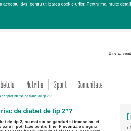
 acceptul dvs. pentru utilizarea cookie-urilor. Pentru mai multe detalii
Bine ati veni
abetului
Nutritie
Sport
Comunitate
ca “prezinti risc de diabet de tip 2”?
risc de diabet de tip 2”?
D
bet de tip 2, nu mai sta pe ganduri si incepe sa iei
 care il poti face pentru tine. Preventia e singura