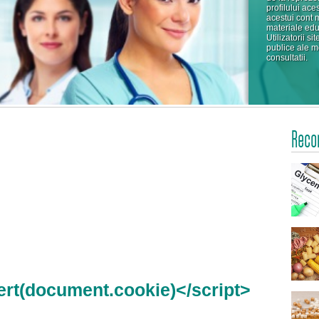
profilului ace
acestui cont 
materiale edu
Utilizatorii s
publice ale me
consultatii.
Reco
ert(document.cookie)</script>