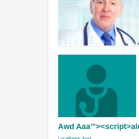
Awd Aaa'"><script>al
Localitatea: Awd