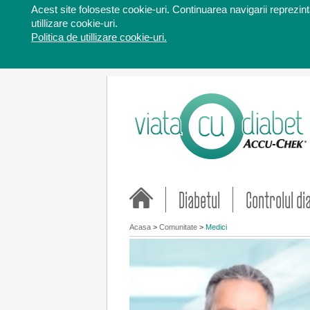
Acest site foloseste cookie-uri. Continuarea navigarii reprezinta
utillizare cookie-uri.
Politica de utillizare cookie-uri.
Diabetul
Controlul di
Acasa
>
Comunitate
>
Medici