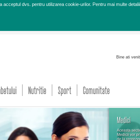
 acceptul dvs. pentru utilizarea cookie-urilor. Pentru mai multe detalii
Bine ati veni
abetului
Nutritie
Sport
Comunitate
Medici
Aceasta sectiu
Medicii vor p
de la repreze