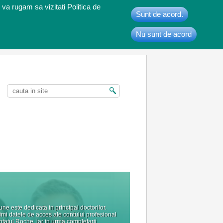
 va rugam sa vizitati Politica de
Sunt de acord.
Nu sunt de acord
t
ne este dedicata in principal doctorilor.
rimi datele de acces ale contului profesional
ntatul Roche, iar in urma completarii