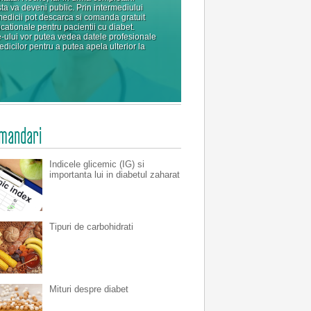
sta va deveni public. Prin intermediului
medicii pot descarca si comanda gratuit
cationale pentru pacientii cu diabet.
ite-ului vor putea vedea datele profesionale
dicilor pentru a putea apela ulterior la
mandari
Indicele glicemic (IG) si
importanta lui in diabetul zaharat
Tipuri de carbohidrati
Mituri despre diabet