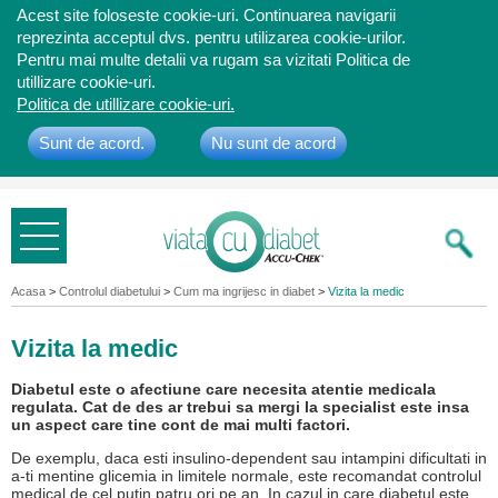
Acest site foloseste cookie-uri. Continuarea navigarii
reprezinta acceptul dvs. pentru utilizarea cookie-urilor.
Pentru mai multe detalii va rugam sa vizitati Politica de
utillizare cookie-uri.
Politica de utillizare cookie-uri.
Sunt de acord.
Nu sunt de acord
Bine ati
venit
Acasa
>
Controlul diabetului
>
Cum ma ingrijesc in diabet
>
Vizita la medic
Vizita la medic
Diabetul este o afectiune care necesita atentie medicala
regulata. Cat de des ar trebui sa mergi la specialist este insa
un aspect care tine cont de mai multi factori.
De exemplu, daca esti insulino-dependent sau intampini dificultati in
a-ti mentine glicemia in limitele normale, este recomandat controlul
medical de cel putin patru ori pe an. In cazul in care diabetul este