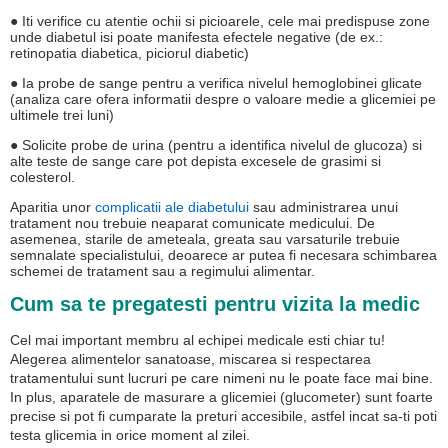
● Iti verifice cu atentie ochii si picioarele, cele mai predispuse zone
unde diabetul isi poate manifesta efectele negative (de ex.:
retinopatia diabetica, piciorul diabetic)
● Ia probe de sange pentru a verifica nivelul hemoglobinei glicate
(analiza care ofera informatii despre o valoare medie a glicemiei pe
ultimele trei luni)
● Solicite probe de urina (pentru a identifica nivelul de glucoza) si
alte teste de sange care pot depista excesele de grasimi si
colesterol.
Aparitia unor
complicatii ale diabetului
sau administrarea unui
tratament nou trebuie neaparat comunicate medicului. De
asemenea, starile de ameteala, greata sau varsaturile trebuie
semnalate specialistului, deoarece ar putea fi necesara schimbarea
schemei de tratament sau a regimului alimentar.
Cum sa te pregatesti pentru vizita la medic
Cel mai important membru al echipei medicale esti chiar tu!
Alegerea alimentelor sanatoase, miscarea si respectarea
tratamentului sunt lucruri pe care nimeni nu le poate face mai bine.
In plus, aparatele de masurare a glicemiei (glucometer) sunt foarte
precise si pot fi cumparate la preturi accesibile, astfel incat sa-ti poti
testa glicemia in orice moment al zilei.