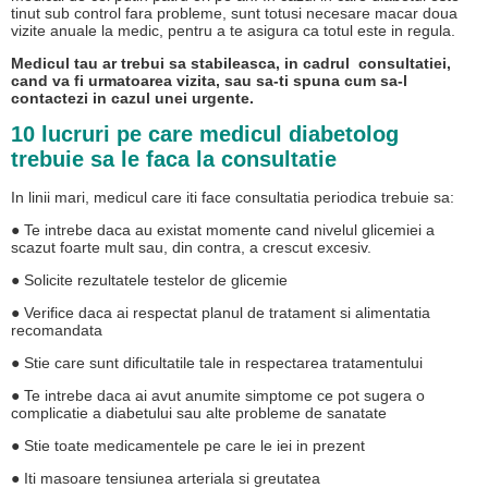
tinut sub control fara probleme, sunt totusi necesare macar doua
vizite anuale la medic, pentru a te asigura ca totul este in regula.
Medicul tau ar trebui sa stabileasca, in cadrul consultatiei,
cand va fi urmatoarea vizita, sau sa-ti spuna cum sa-l
contactezi in cazul unei urgente.
10 lucruri pe care medicul diabetolog
trebuie sa le faca la consultatie
In linii mari, medicul care iti face consultatia periodica trebuie sa:
● Te intrebe daca au existat momente cand nivelul glicemiei a
scazut foarte mult sau, din contra, a crescut excesiv.
● Solicite rezultatele testelor de glicemie
● Verifice daca ai respectat planul de tratament si alimentatia
recomandata
● Stie care sunt dificultatile tale in respectarea tratamentului
● Te intrebe daca ai avut anumite simptome ce pot sugera o
complicatie a diabetului sau alte probleme de sanatate
● Stie toate medicamentele pe care le iei in prezent
● Iti masoare tensiunea arteriala si greutatea