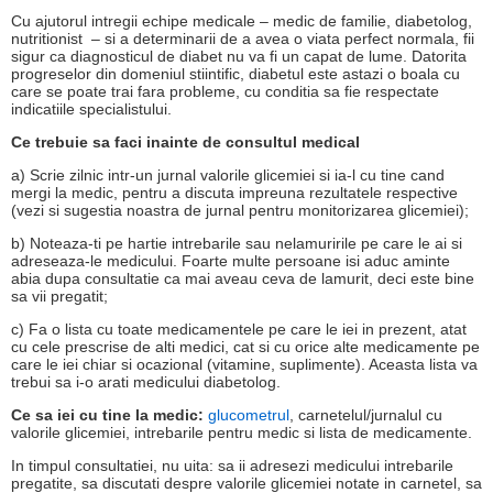
Cu ajutorul intregii echipe medicale – medic de familie, diabetolog,
nutritionist – si a determinarii de a avea o viata perfect normala, fii
sigur ca diagnosticul de diabet nu va fi un capat de lume. Datorita
progreselor din domeniul stiintific, diabetul este astazi o boala cu
care se poate trai fara probleme, cu conditia sa fie respectate
indicatiile specialistului.
Ce trebuie sa faci inainte de consultul medical
a) Scrie zilnic intr-un jurnal valorile glicemiei si ia-l cu tine cand
mergi la medic, pentru a discuta impreuna rezultatele respective
(vezi si sugestia noastra de jurnal pentru monitorizarea glicemiei);
b) Noteaza-ti pe hartie intrebarile sau nelamuririle pe care le ai si
adreseaza-le medicului. Foarte multe persoane isi aduc aminte
abia dupa consultatie ca mai aveau ceva de lamurit, deci este bine
sa vii pregatit;
c) Fa o lista cu toate medicamentele pe care le iei in prezent, atat
cu cele prescrise de alti medici, cat si cu orice alte medicamente pe
care le iei chiar si ocazional (vitamine, suplimente). Aceasta lista va
trebui sa i-o arati medicului diabetolog.
Ce sa iei cu tine la medic:
glucometrul
, carnetelul/jurnalul cu
valorile glicemiei, intrebarile pentru medic si lista de medicamente.
In timpul consultatiei, nu uita: sa ii adresezi medicului intrebarile
pregatite, sa discutati despre valorile glicemiei notate in carnetel, sa