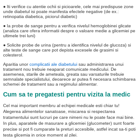
● Iti verifice cu atentie ochii si picioarele, cele mai predispuse zone
unde diabetul isi poate manifesta efectele negative (de ex.:
retinopatia diabetica, piciorul diabetic)
● Ia probe de sange pentru a verifica nivelul hemoglobinei glicate
(analiza care ofera informatii despre o valoare medie a glicemiei pe
ultimele trei luni)
● Solicite probe de urina (pentru a identifica nivelul de glucoza) si
alte teste de sange care pot depista excesele de grasimi si
colesterol.
Aparitia unor
complicatii ale diabetului
sau administrarea unui
tratament nou trebuie neaparat comunicate medicului. De
asemenea, starile de ameteala, greata sau varsaturile trebuie
semnalate specialistului, deoarece ar putea fi necesara schimbarea
schemei de tratament sau a regimului alimentar.
Cum sa te pregatesti pentru vizita la medic
Cel mai important membru al echipei medicale esti chiar tu!
Alegerea alimentelor sanatoase, miscarea si respectarea
tratamentului sunt lucruri pe care nimeni nu le poate face mai bine.
In plus, aparatele de masurare a glicemiei (glucometer) sunt foarte
precise si pot fi cumparate la preturi accesibile, astfel incat sa-ti poti
testa glicemia in orice moment al zilei.