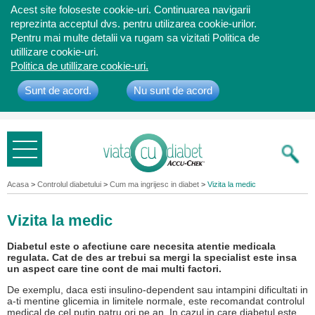
Acest site foloseste cookie-uri. Continuarea navigarii
reprezinta acceptul dvs. pentru utilizarea cookie-urilor.
Pentru mai multe detalii va rugam sa vizitati Politica de
utillizare cookie-uri.
Politica de utillizare cookie-uri.
Sunt de acord.
Nu sunt de acord
Bine ati
venit
Acasa
>
Controlul diabetului
>
Cum ma ingrijesc in diabet
>
Vizita la medic
Vizita la medic
Diabetul este o afectiune care necesita atentie medicala
regulata. Cat de des ar trebui sa mergi la specialist este insa
un aspect care tine cont de mai multi factori.
De exemplu, daca esti insulino-dependent sau intampini dificultati in
a-ti mentine glicemia in limitele normale, este recomandat controlul
medical de cel putin patru ori pe an. In cazul in care diabetul este