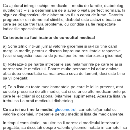
Cu ajutorul intregii echipe medicale – medic de familie, diabetolog,
nutritionist – si a determinarii de a avea o viata perfect normala, fii
sigur ca diagnosticul de diabet nu va fi un capat de lume. Datorita
progreselor din domeniul stiintific, diabetul este astazi o boala cu
care se poate trai fara probleme, cu conditia sa fie respectate
indicatiile specialistului.
Ce trebuie sa faci inainte de consultul medical
a) Scrie zilnic intr-un jurnal valorile glicemiei si ia-l cu tine cand
mergi la medic, pentru a discuta impreuna rezultatele respective
(vezi si sugestia noastra de jurnal pentru monitorizarea glicemiei);
b) Noteaza-ti pe hartie intrebarile sau nelamuririle pe care le ai si
adreseaza-le medicului. Foarte multe persoane isi aduc aminte
abia dupa consultatie ca mai aveau ceva de lamurit, deci este bine
sa vii pregatit;
c) Fa o lista cu toate medicamentele pe care le iei in prezent, atat
cu cele prescrise de alti medici, cat si cu orice alte medicamente pe
care le iei chiar si ocazional (vitamine, suplimente). Aceasta lista va
trebui sa i-o arati medicului diabetolog.
Ce sa iei cu tine la medic:
glucometrul
, carnetelul/jurnalul cu
valorile glicemiei, intrebarile pentru medic si lista de medicamente.
In timpul consultatiei, nu uita: sa ii adresezi medicului intrebarile
pregatite, sa discutati despre valorile glicemiei notate in carnetel, sa