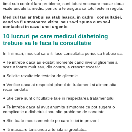
tinut sub control fara probleme, sunt totusi necesare macar doua
vizite anuale la medic, pentru a te asigura ca totul este in regula.
Medicul tau ar trebui sa stabileasca, in cadrul consultatiei,
cand va fi urmatoarea vizita, sau sa-ti spuna cum sa-l
contactezi in cazul unei urgente.
10 lucruri pe care medicul diabetolog
trebuie sa le faca la consultatie
In linii mari, medicul care iti face consultatia periodica trebuie sa:
● Te intrebe daca au existat momente cand nivelul glicemiei a
scazut foarte mult sau, din contra, a crescut excesiv.
● Solicite rezultatele testelor de glicemie
● Verifice daca ai respectat planul de tratament si alimentatia
recomandata
● Stie care sunt dificultatile tale in respectarea tratamentului
● Te intrebe daca ai avut anumite simptome ce pot sugera o
complicatie a diabetului sau alte probleme de sanatate
● Stie toate medicamentele pe care le iei in prezent
● Iti masoare tensiunea arteriala si greutatea