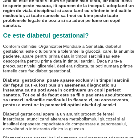
Afla ce este de fapt si cum se poate manifesta, iar daca ideea
te sperie peste masura, iti spunem de la inceput: adoptand un
regim de viata disciplinat si ascultand cu sfintenie indicatiile
medicului, ai toate sansele sa treci cu bine peste toate
problemele legate de boala si sa aduci pe lume un copil
sanatos.
Ce este diabetul gestational?
Conform definitiei Organizatiei Mondiale a Sanatatii, diabetul
gestational este o tulburare a tolerantei la glucoză, care, la anumite
paciente, apare pentru prima data in timpul sarcinii sau este
descoperita pentru prima data in timpul sarcinii. Daca nu te-a
preocupat nivelul glicemiei, desi era ridicata, te poti numara printre
femeile care fac diabet gestational.
Diabetul gestational poate aparea exclusiv in timpul sarcinii,
dar faptul ca ti-a fost pus un asemenea diagnostic nu
inseamna ca nu poti avea in continuare un copil perfect
sanatos. Tot ce ai de facut este sa fii o pacienta ascultatoare,
sa urmezi indicatiile medicului in fiecare zi, cu consecventa,
pentru a mentine in parametrii optimi nivelul glicemiei.
Diabetul gestational apare la un anumit procent de femei
insarcinate, atunci cand alterarea metabolismului glucozei si al
insulinei depaseste capacitatea de compensare a pancreasului,
dezvoltand o intoleranta clinica la glucoza.