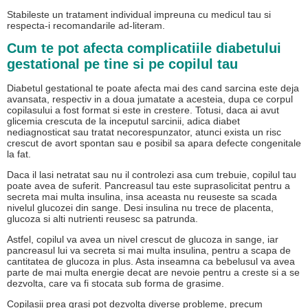
Stabileste un tratament individual impreuna cu medicul tau si
respecta-i recomandarile ad-literam.
Cum te pot afecta complicatiile diabetului
gestational pe tine si pe copilul tau
Diabetul gestational te poate afecta mai des cand sarcina este deja
avansata, respectiv in a doua jumatate a acesteia, dupa ce corpul
copilasului a fost format si este in crestere. Totusi, daca ai avut
glicemia crescuta de la inceputul sarcinii, adica diabet
nediagnosticat sau tratat necorespunzator, atunci exista un risc
crescut de avort spontan sau e posibil sa apara defecte congenitale
la fat.
Daca il lasi netratat sau nu il controlezi asa cum trebuie, copilul tau
poate avea de suferit. Pancreasul tau este suprasolicitat pentru a
secreta mai multa insulina, insa aceasta nu reuseste sa scada
nivelul glucozei din sange. Desi insulina nu trece de placenta,
glucoza si alti nutrienti reusesc sa patrunda.
Astfel, copilul va avea un nivel crescut de glucoza in sange, iar
pancreasul lui va secreta si mai multa insulina, pentru a scapa de
cantitatea de glucoza in plus. Asta inseamna ca bebelusul va avea
parte de mai multa energie decat are nevoie pentru a creste si a se
dezvolta, care va fi stocata sub forma de grasime.
Copilasii prea grasi pot dezvolta diverse probleme, precum