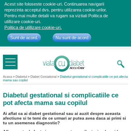
Acest site foloseste cookie-uri. Continuarea navigarii
reprezinta acceptul dvs. pentru utilizarea cookie-urilor.
Pentru mai multe detalii va rugam sa vizitati Politica de
utillizare cookie-uri.
Politica de utillizare cookie-uri.
Sunt de acord.
Nu sunt de acord
Bine ati
venit
Acasa
>
Diabetul
>
Diabet Gestational
>
Diabetul gestational si complicatiile ce pot afecta
mama sau copilul
Diabetul gestational si complicatiile ce
pot afecta mama sau copilul
Ai aflat ca ai diabet gestational sau ai auzit despre aceasta
afectiune si te temi de ce urmari ar putea avea daca ai primi si
tu un asemenea diagnostic?