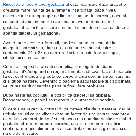
Riscul de a face diabet gestational
este mai mare daca ai avut o
greutate mare inainte de a ramane insarcinata, daca nivelul
glicemiei tale era aproape de limita si inainte de sarcina, daca ai
cazuri de diabet in familie sau daca ai avut anterior diabet
gestational. Citeste aici care sunt toti factorii de risc ce pot duce la
aparitia diabetului gestational.
Avand toate aceste informatii, medicul tau te va testa de la
inceputul sarcinii sau, daca nu exista un risc ridicat, intre
saptamanile 24 si 28 de sarcina. Testarea este foarte simpla,
citeste aici cum se face.
Cum poti impiedica aparitia complicatiilor legate de diabet
gestational? Adoptând un regim alimentar adecvat, facand exercitii
fizice, controlandu-ti greutatea corporala nu doar in timpul sarcinii,
ci si dupa nastere. Devenind o pacienta ascultatoare si disciplinata,
vei putea sa duci sarcina pana la final, fara probleme.
Dupa nasterea copilului, e posibil ca diabetul sa dispara.
Deasemenea, e posibil sa reapara la o urmatoare sarcina.
Glicemia va reveni la normal dupa cateva zile de la nastere, dar nu
trebuie sa uiti ca pe viitor exista un factor de risc pentru instalarea
diabetului zaharat de tip 2 si poti avea din nou diagnostic de diabet
gestational la o urmatoare sarcina, asa ca e important sa tii in
continuare regim alimentar, sa iti controlezi periodic glicemia si sa
nu uiti de miscare.