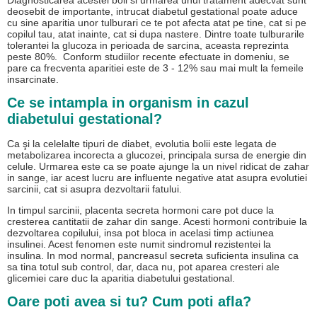
Diagnosticarea acestei boli si urmarea unui tratament adecvat sunt
deosebit de importante, intrucat diabetul gestational poate aduce
cu sine aparitia unor tulburari ce te pot afecta atat pe tine, cat si pe
copilul tau, atat inainte, cat si dupa nastere. Dintre toate tulburarile
tolerantei la glucoza in perioada de sarcina, aceasta reprezinta
peste 80%. Conform studiilor recente efectuate in domeniu, se
pare ca frecventa aparitiei este de 3 - 12% sau mai mult la femeile
insarcinate.
Ce se intampla in organism in cazul
diabetului gestational?
Ca şi la celelalte tipuri de diabet, evolutia bolii este legata de
metabolizarea incorecta a glucozei, principala sursa de energie din
celule. Urmarea este ca se poate ajunge la un nivel ridicat de zahar
in sange, iar acest lucru are influente negative atat asupra evolutiei
sarcinii, cat si asupra dezvoltarii fatului.
In timpul sarcinii, placenta secreta hormoni care pot duce la
cresterea cantitatii de zahar din sange. Acesti hormoni contribuie la
dezvoltarea copilului, insa pot bloca in acelasi timp actiunea
insulinei. Acest fenomen este numit sindromul rezistentei la
insulina. In mod normal, pancreasul secreta suficienta insulina ca
sa tina totul sub control, dar, daca nu, pot aparea cresteri ale
glicemiei care duc la aparitia diabetului gestational.
Oare poti avea si tu? Cum poti afla?