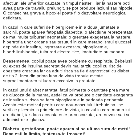
afectiuni ale umerilor cauzate in timpul nasterii, iar la nastere poti
avea parte de travaliu prelungit, se pot produce leziuni sau hipoxie.
O consecinta grava a hipoxiei poate fi o dezvoltare neurologica
deficitara.
In cazul in care suferi de hiperglicemie in a doua jumatate a
sarcinii, poate aparea fetopatia diabetica, o afectiune reprezentata
de mai multe tulburari neonatale: o greutate exagerata la nastere,
hipertrofia unor organe sau tesuturi in care metabolismul glucozei
depinde de insulina, ingrasare excesiva, hipoglicemie,
hiperbilirubinemie, tulburari electrolitice, imaturitate pulmonara.
Deasemenea, copilul poate avea probleme cu respiratia. Bebelusii
cu exces de insulina secretat devin mai tarziu copii cu risc de
obezitate crescuta iar ca adulti risca sa fie diagnosticati cu diabet
de tip 2. Inca din prima luna de viata trebuie evitate
supraalimentarea si luarea excesiva in greutate.
In cazul unui diabet netratat, fatul primeste o cantitate prea mare
de glucoza de la mama, astfel ca va produce o cantitate exagerata
de insulina si risca sa faca hipoglicemie in perioada perinatala.
Acesta este motivul pentru care nou-nascutului trebuie sa i se
verifice glicemia in primele ore de viata, in cazul in care mama lui
are diabet, iar daca aceasta este prea scazuta, are nevoie sa i se
administreze glucoza.
Diabetul gestational poate aparea si pe ultima suta de metri!
Daca esti la limita, testeaza-te frecvent!