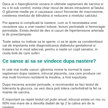
Daca ai o hiperglicemie usoara in ultimele saptamani de sarcina si
nu o tii sub control, exista chiar riscul de deces intrauterin al fatului.
O glicemie medie pe zi cauzeaza cazuri frecvente de macrosomie,
cresterea nivelului de bilirubina si reducere a nivelului calciului.
Pot aparea si complicatii la nastere, cum ar fi necesitatea unei
cezariene sau a unei nasteri induse, leziuni perinatale si hemoragie
perinatala. Exista destul de des si cazuri de hipertensiune arteriala
si de preeclampsie.
Toate astea nu trebuie sa te sperie, ci sa te ajute sa constientizezi
cat de impotanta este diagnosticarea diabetului gestational si
tratarea lui in mod adecvat, pentru a naste un copil sanatos, in
ciuda bolii de care suferi.
Ce sanse ai sa se vindece dupa nastere?
In cele mai multe cazuri, glicemia revine la normal la sase
saptamani dupa nastere, intrucat placenta, cea care produce cei
mai multi hormoni rezistenti la insulina, a fost expulzata.
Dupa trecerea acestei perioade, e recomandat sa faci testul de
toleranta la glucoza, sa vezi daca poti tolera carbohidrati la fel ca
inainte de sarcina.
E important sa repeti testul cel putin anual, intrucat exista un risc cu
60% mai mare de a devolta diabet de tip 2 la cativa ani de la
nastere.