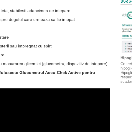
n
anteta, stabilesti adancimea de intepare
r spre degetul care urmeaza sa fie intepat
estare
steril sau impregnat cu spirt
are
Hipogl
u masurarea glicemiei (glucometru, dispozitiv de intepare)
Ce treb
hipogl
 foloseste Glucometrul Accu-Chek Active pentru
Hipogl
respec
scader