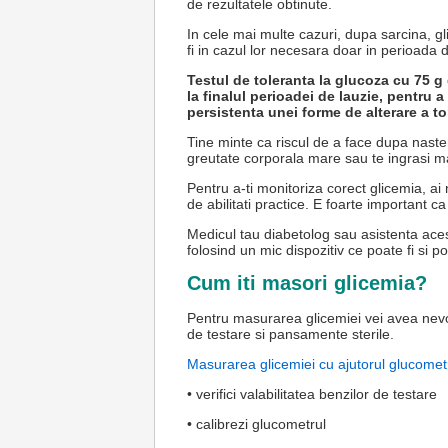
de rezultatele obtinute.
In cele mai multe cazuri, dupa sarcina, gl
fi in cazul lor necesara doar in perioada d
Testul de toleranta la glucoza cu 75 g
la finalul perioadei de lauzie, pentru 
persistenta unei forme de alterare a to
Tine minte ca riscul de a face dupa naste
greutate corporala mare sau te ingrasi m
Pentru a-ti monitoriza corect glicemia, ai
de abilitati practice. E foarte important ca
Medicul tau diabetolog sau asistenta acest
folosind un mic dispozitiv ce poate fi si p
Cum iti masori glicemia?
Pentru masurarea glicemiei vei avea nevoi
de testare si pansamente sterile.
Masurarea glicemiei cu ajutorul glucomet
• verifici valabilitatea benzilor de testare
• calibrezi glucometrul