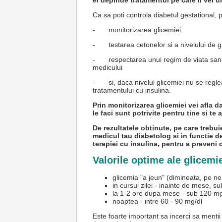
ei depinde tratamentul pe care il vei u
Ca sa poti controla diabetul gestational, p
-
monitorizarea glicemiei,
-
testarea cetonelor si a nivelului de 
-
respectarea unui regim de viata sanat
medicului
-
si, daca nivelul glicemiei nu se regl
tratamentului cu insulina.
Prin monitorizarea glicemiei vei afla da
le faci sunt potrivite pentru tine si te 
De rezultatele obtinute, pe care trebui
medicul tau diabetolog si in functie 
terapiei cu insulina, pentru a preveni 
Valorile optime ale glicemie
glicemia "a jeun" (dimineata, pe n
in cursul zilei - inainte de mese, s
la 1-2 ore dupa mese - sub 120 mg
noaptea - intre 60 - 90 mg/dl
Este foarte important sa incerci sa menti