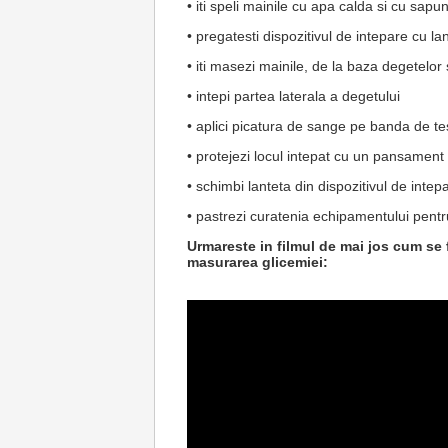
• iti speli mainile cu apa calda si cu sapu
• pregatesti dispozitivul de intepare cu l
• iti masezi mainile, de la baza degetelo
• intepi partea laterala a degetului
• aplici picatura de sange pe banda de t
• protejezi locul intepat cu un pansament 
• schimbi lanteta din dispozitivul de intep
• pastrezi curatenia echipamentului pentr
Urmareste in filmul de mai jos cum se
masurarea glicemiei: