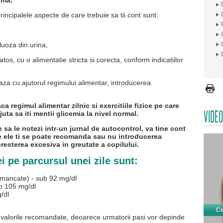
rma.
rincipalele aspecte de care trebuie sa tii cont sunt:
gluoza din urina,
os, cu o alimentatie stricta si corecta, conform indicatiilor
eaza cu ajutorul regimului alimentar, introducerea
ca regimul alimentar zilnic si exercitiile fizice pe care
VIDEO
ajuta sa iti mentii glicemia la nivel normal.
e sa le notezi intr-un jurnal de autocontrol, va tine cont
de ele ti se poate recomanda sau nu introducerea
cresterea excesiva in greutate a copilului.
i pe parcursul unei zile sunt:
emancate) - sub 92 mg/dl
ub 105 mg/dl
/dl
Ce
i valorile recomandate, deoarece urmatorii pasi vor depinde