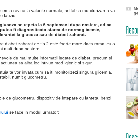
Mo
icemia revine la valorile normale, astfel ca monitorizarea va
ge
e lauzie.
 glucoza se repeta la 6 saptamani dupa nastere, adica
Recom
a putea fi diagnosticata starea de normoglicemie,
lerantei la glucoza sau de diabet zaharat.
re diabet zaharat de tip 2 este foarte mare daca ramai cu o
ai mult dupa nastere.
 nevoie de mai multe informatii legate de diabet, precum si
 actiunea sa aiba loc intr-un mod igienic si sigur.
uia te vor invata cum sa iti monitorizezi singura glicemia,
ortabil, numit glucometru.
e de glucometru, dispozitiv de intepare cu lanteta, benzi
rului
se face in modul urmator:
Desc