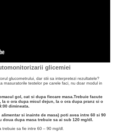
utomonitorizarii glicemiei
jutorul glucometrului, dar stii sa interpretezi rezultatele?
za masuratorile testelor pe carele faci, nu doar modul in
omacul gol, cat si dupa fiecare masa.Trebuie facute
 la o ora dupa micul dejun, la o ora dupa pranz si o
4:00 dimineata.
alimentar si inainte de masa) poti avea intre 60 si 90
sau doua dupa masa trebuie sa ai sub 120 mg/dl.
 trebuie sa fie intre 60 – 90 mg/dl.