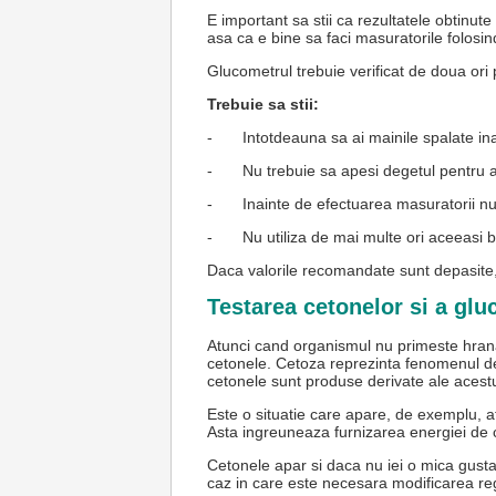
E important sa stii ca rezultatele obtinute
asa ca e bine sa faci masuratorile folosind
Glucometrul trebuie verificat de doua ori 
Trebuie sa stii:
-
Intotdeauna sa ai mainile spalate in
-
Nu trebuie sa apesi degetul pentru 
-
Inainte de efectuarea masuratorii nu 
-
Nu utiliza de mai multe ori aceeasi 
Daca valorile recomandate sunt depasite,
Testarea cetonelor si a glu
Atunci cand organismul nu primeste hrana
cetonele. Cetoza reprezinta fenomenul de 
cetonele sunt produse derivate ale acestu
Este o situatie care apare, de exemplu, at
Asta ingreuneaza furnizarea energiei de 
Cetonele apar si daca nu iei o mica gusta
caz in care este necesara modificarea reg