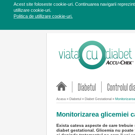
Acest site foloseste cookie-uri. Continuarea navigarii reprezinta
utillizare cookie-uri.
Politica de utillizare cookie-uri.
Diabetul
Controlul di
Acasa
>
Diabetul
>
Diabet Gestational
>
Monitorizarea 
Monitorizarea glicemiei c
Exista cateva aspecte de care trebuie s
diabet gestational. Glicemia nu poate 