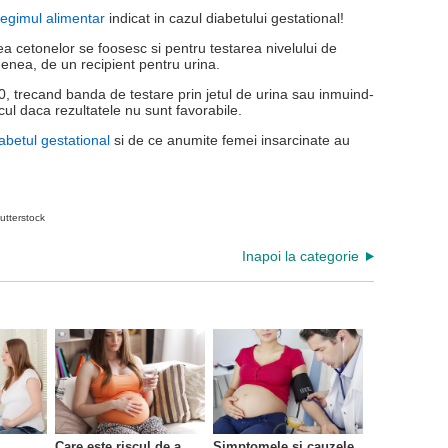
regimul alimentar
indicat in cazul diabetului gestational!
rea cetonelor se foosesc si pentru testarea nivelului de
enea, de un recipient pentru urina.
00, trecand banda de testare prin jetul de urina sau inmuind-
cul daca rezultatele nu sunt favorabile.
abetul gestational
si de ce anumite femei insarcinate au
utterstock
Inapoi la categorie
Care este riscul de a
Simptomele si cauzele