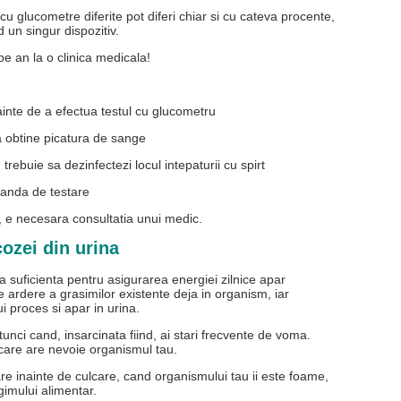
 cu glucometre diferite pot diferi chiar si cu cateva procente,
 un singur dispozitiv.
pe an la o clinica medicala!
ainte de a efectua testul cu glucometru
a obtine picatura de sange
trebuie sa dezinfectezi locul intepaturii cu spirt
banda de testare
 e necesara consultatia unui medic.
cozei din urina
 suficienta pentru asigurarea energiei zilnice apar
ardere a grasimilor existente deja in organism, iar
i proces si apar in urina.
unci cand, insarcinata fiind, ai stari frecvente de voma.
care are nevoie organismul tau.
re inainte de culcare, cand organismului tau ii este foame,
imului alimentar.