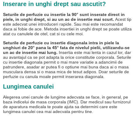
Inserare in unghi drept sau ascutit?
Seturile de perfuzie cu insertie la 90° sunt inserate direct in
piele, in unghi drept, si au un ac de insertie mai scurt.
Acest tip
este adecvat unei introduceri rapide. Sau mai este recomandat
daca ai fobie de ace. Metoda insertiei in unghi drept se poate utiliza
atat cu canulele de otel, cat si cu cele moi.
Seturile de perfuzie cu insertie diagonala intra in piele la
unghiuri de 20° pana la 45° fata de nivelul pielii, utilizandu-se
un ac de insertie mai lung.
Insertia este mai lenta in cazul lor, dar
au avantajul ca se pot adapta la orice constitutie corporala. Seturile
cu insertie diagonala permit o mai mare variatie a adancimii de
patrundere, asadar ar putea fi o optiune mai buna daca ai o masa
musculara densa si o masa mica de tesut adipos. Doar seturile de
perfuzie cu canula moale permit inserarea diagonala.
Lungimea canulei
Alegerea unei canule de lungime adecvata se face, in general, pe
baza indicelui de masa corporala (IMC). Dar medicul sau furnizorul
de aparatura medicala te poate ajuta sa determini care este
lungimea canulei cea mai adecvata pentru tine.