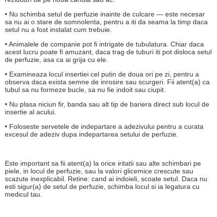
• Nu schimba setul de perfuzie inainte de culcare — este necesar
sa nu ai o stare de somnolenta, pentru a iti da seama la timp daca
setul nu a fost instalat cum trebuie.
• Animalele de companie pot fi intrigate de tubulatura. Chiar daca
acest lucru poate fi amuzant, daca trag de tuburi iti pot disloca setul
de perfuzie, asa ca ai grija cu ele.
• Examineaza locul insertiei cel putin de doua ori pe zi, pentru a
observa daca exista semne de inrosire sau scurgeri. Fii atent(a) ca
tubul sa nu formeze bucle, sa nu fie indoit sau ciupit.
• Nu plasa niciun fir, banda sau alt tip de bariera direct sub locul de
insertie al acului.
• Foloseste servetele de indepartare a adezivului pentru a curata
excesul de adeziv dupa indepartarea setului de perfuzie.
Este important sa fii atent(a) la orice iritatii sau alte schimbari pe
piele, in locul de perfuzie, sau la valori glicemice crescute sau
scazute inexplicabil. Retine: cand ai indoieli, scoate setul. Daca nu
esti sigur(a) de setul de perfuzie, schimba locul si ia legatura cu
medicul tau.