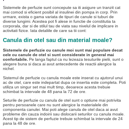
Sistemele de perfuzie sunt concepute sa iti asigure un tranzit cat
mai comod si eficient posibil al insulinei din pompa in corp. Prin
urmare, exista o gama variata de tipuri de canule si tuburi de
diverse lungimi. Acestea pot fi alese in functie de constitutia ta
corporala, dar si de stilul tau de viata sau nivelul de implicare in
activitati fizice. Iata detaliile de care sa tii cont:
Canula din otel sau din material moale?
Sistemele de perfuzie cu canule moi sunt mai populare decat
cele cu canule de otel si sunt considerate in general mai
confortabile.
Pe langa faptul ca nu lezeaza tesuturile pielii, sunt o
alegere buna si daca ai avut antecedente de reactii alergice la
nichel.
Sistemul de perfuzie cu canula moale este inserat cu ajutorul unui
ac de otel, care este indepartat dupa ce insertia este completa. Poti
utiliza un singur set mai mult timp, deoarece acesta trebuie
schimbat la intervale de 48 pana la 72 de ore.
Seturile de perfuzie cu canula de otel sunt o optiune mai potrivita
pentru persoanele care nu sunt alergice la materialele din
componenta canulei. Mai poti alege canula de otel daca ai avut
probleme din cauza indoirii sau dislocarii seturilor cu canula moale.
Acest tip de sistem de perfuzie trebuie schimbat la intervale de 24
pana la 48 de ore.