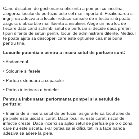
Cand discutam de gestionarea eficienta a pompei cu insulina,
alegerea locului de perfuzie este cel mai important. Pozitionarea si
ingrijirea adecvata a locului reduce sansele de infectie si iti poate
asigura o absorbtie mai fluenta a insulinei. Alege un nou loc de
fiecare data cand schimbi setul de perfuzie si decide daca preferi
tipuri diferite de seturi pentru locuri de administrare diferite. Medicul
te poate ajuta sa descoperi care este optiunea cea mai buna
pentru tine.
Locurile potentiale pentru a insera setul de perfuzie sunt:
• Abdomenul
• Soldurile si fesele
• Partea exterioara a copaselor
• Partea interioara a bratelor
Pentru a imbunatati performanta pompei si a setului de
perfuzie:
• Inainte de a insera setul de perfuzie, asigura-te ca locul ales de
pe piele este uscat si curat. Daca locul nu este curat, riscul de
infectie creste. Daca incerci sa aplici setul de perfuzie pe o o zona
care nu este uscata, s-ar putea sa ai dificultati in a face banda
adeziva sa adere la piele.