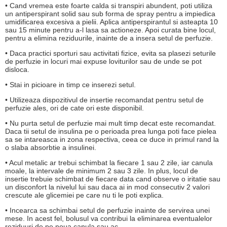
• Cand vremea este foarte calda si transpiri abundent, poti utiliza
un antiperspirant solid sau sub forma de spray pentru a impiedica
umidificarea excesiva a pielii. Aplica antiperspirantul si asteapta 10
sau 15 minute pentru a-l lasa sa actioneze. Apoi curata bine locul,
pentru a elimina reziduurile, inainte de a insera setul de perfuzie.
• Daca practici sporturi sau activitati fizice, evita sa plasezi seturile
de perfuzie in locuri mai expuse loviturilor sau de unde se pot
disloca.
• Stai in picioare in timp ce inserezi setul.
• Utilizeaza dispozitivul de insertie recomandat pentru setul de
perfuzie ales, ori de cate ori este disponibil.
• Nu purta setul de perfuzie mai mult timp decat este recomandat.
Daca tii setul de insulina pe o perioada prea lunga poti face pielea
sa se intareasca in zona respectiva, ceea ce duce in primul rand la
o slaba absorbtie a insulinei.
• Acul metalic ar trebui schimbat la fiecare 1 sau 2 zile, iar canula
moale, la intervale de minimum 2 sau 3 zile. In plus, locul de
insertie trebuie schimbat de fiecare data cand observe o iritatie sau
un disconfort la nivelul lui sau daca ai in mod consecutiv 2 valori
crescute ale glicemiei pe care nu ti le poti explica.
• Incearca sa schimbai setul de perfuzie inainte de servirea unei
mese. In acest fel, bolusul va contribui la eliminarea eventualelor
reziduuri de pe noua canula sau ac.