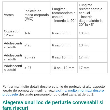
Lungime
Lungime
recomandata a
Indicele de
recomandata a
canulei
Varsta
masa corporala
canulei
- Insertie
(IMC)
- Insertie la 90°
diagonala/de la
20° la 45°
Copii sub
Toti
6 sau 8 mm
13 mm
12 ani
Adolescenti
< 25
6 sau 8 mm
13 mm
si adulti
Adolescenti
25 - 27
8 sau 10 mm
17 mm
si adulti
Adolescenti
> 27
10 sau 12 mm
17 mm
si adulti
Pentru mai multe detalii despre seturile de perfuzie si alte aspecte
legate de pompa de insulina, vezi
aici mai multe informatii despre
produsele
destinate persoanelor cu diabet zaharat de tip 1.
Alegerea unui loc de perfuzie convenabil si
fara riscuri