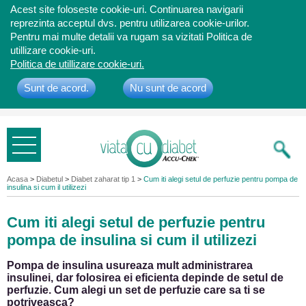
Acest site foloseste cookie-uri. Continuarea navigarii
reprezinta acceptul dvs. pentru utilizarea cookie-urilor.
Pentru mai multe detalii va rugam sa vizitati Politica de
utillizare cookie-uri.
Politica de utillizare cookie-uri.
Sunt de acord.
Nu sunt de acord
Bine ati
venit
Acasa
>
Diabetul
>
Diabet zaharat tip 1
>
Cum iti alegi setul de perfuzie pentru pompa de
insulina si cum il utilizezi
Cum iti alegi setul de perfuzie pentru
pompa de insulina si cum il utilizezi
Pompa de insulina usureaza mult administrarea
insulinei, dar folosirea ei eficienta depinde de setul de
perfuzie. Cum alegi un set de perfuzie care sa ti se
potriveasca?