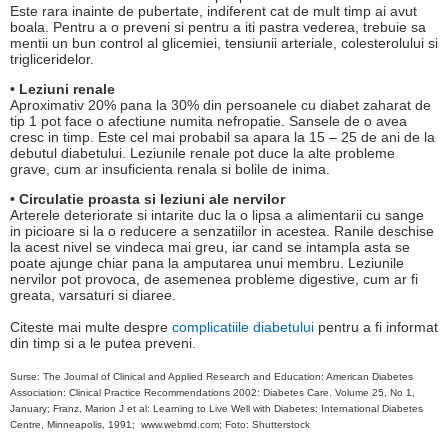
Este rara inainte de pubertate, indiferent cat de mult timp ai avut
boala. Pentru a o preveni si pentru a iti pastra vederea, trebuie sa
mentii un bun control al glicemiei, tensiunii arteriale, colesterolului si
trigliceridelor.
• Leziuni renale
Aproximativ 20% pana la 30% din persoanele cu diabet zaharat de
tip 1 pot face o afectiune numita nefropatie. Sansele de o avea
cresc in timp. Este cel mai probabil sa apara la 15 – 25 de ani de la
debutul diabetului. Leziunile renale pot duce la alte probleme
grave, cum ar insuficienta renala si bolile de inima.
• Circulatie proasta si leziuni ale nervilor
Arterele deteriorate si intarite duc la o lipsa a alimentarii cu sange
in picioare si la o reducere a senzatiilor in acestea. Ranile deschise
la acest nivel se vindeca mai greu, iar cand se intampla asta se
poate ajunge chiar pana la amputarea unui membru. Leziunile
nervilor pot provoca, de asemenea probleme digestive, cum ar fi
greata, varsaturi si diaree.
Citeste mai multe despre
complicatiile diabetului
pentru a fi informat
din timp si a le putea preveni.
Surse: The Journal of Clinical and Applied Research and Education: American Diabetes
Association: Clinical Practice Recommendations 2002: Diabetes Care. Volume 25, No 1,
January; Franz, Marion J et al: Learning to Live Well with Diabetes: International Diabetes
Centre, Minneapolis, 1991; www.webmd.com; Foto: Shutterstock