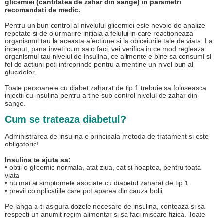
glicemiei (cantitatea de zahar din sange) in parametrii
recomandati de medic.
Pentru un bun control al nivelului glicemiei este nevoie de analize
repetate si de o urmarire initiala a felului in care reactioneaza
organismul tau la aceasta afectiune si la obiceiurile tale de viata. La
inceput, pana inveti cum sa o faci, vei verifica in ce mod regleaza
organismul tau nivelul de insulina, ce alimente e bine sa consumi si
fel de actiuni poti intreprinde pentru a mentine un nivel bun al
glucidelor.
Toate persoanele cu diabet zaharat de tip 1 trebuie sa foloseasca
injectii cu insulina pentru a tine sub control nivelul de zahar din
sange.
Cum se trateaza diabetul?
Administrarea de insulina e principala metoda de tratament si este
obligatorie!
Insulina te ajuta sa:
• obtii o glicemie normala, atat ziua, cat si noaptea, pentru toata
viata
• nu mai ai simptomele asociate cu diabetul zaharat de tip 1
• previi complicatiile care pot aparea din cauza bolii
Pe langa a-ti asigura dozele necesare de insulina, conteaza si sa
respecti un anumit regim alimentar si sa faci miscare fizica. Toate