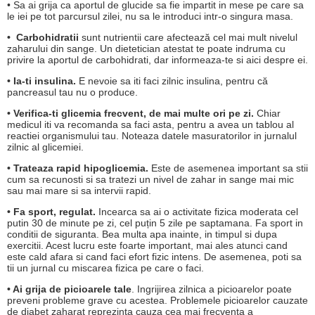
• Sa ai grija ca aportul de glucide sa fie impartit in mese pe care sa
le iei pe tot parcursul zilei, nu sa le introduci intr-o singura masa.
• Carbohidratii
sunt nutrientii care afectează cel mai mult nivelul
zaharului din sange. Un dietetician atestat te poate indruma cu
privire la aportul de carbohidrati, dar informeaza-te si aici despre ei.
• Ia-ti insulina.
E nevoie sa iti faci zilnic insulina, pentru că
pancreasul tau nu o produce.
• Verifica-ti glicemia frecvent, de mai multe ori pe zi.
Chiar
medicul iti va recomanda sa faci asta, pentru a avea un tablou al
reactiei organismului tau. Noteaza datele masuratorilor in jurnalul
zilnic al glicemiei.
• Trateaza rapid hipoglicemia.
Este de asemenea important sa stii
cum sa recunosti si sa tratezi un nivel de zahar in sange mai mic
sau mai mare si sa intervii rapid.
• Fa sport, regulat.
Incearca sa ai o activitate fizica moderata cel
putin 30 de minute pe zi, cel puțin 5 zile pe saptamana. Fa sport in
conditii de siguranta. Bea multa apa inainte, in timpul si dupa
exercitii. Acest lucru este foarte important, mai ales atunci cand
este cald afara si cand faci efort fizic intens. De asemenea, poti sa
tii un jurnal cu miscarea fizica pe care o faci.
• Ai grija de picioarele tale
. Ingrijirea zilnica a picioarelor poate
preveni probleme grave cu acestea. Problemele picioarelor cauzate
de diabet zaharat reprezinta cauza cea mai frecventa a