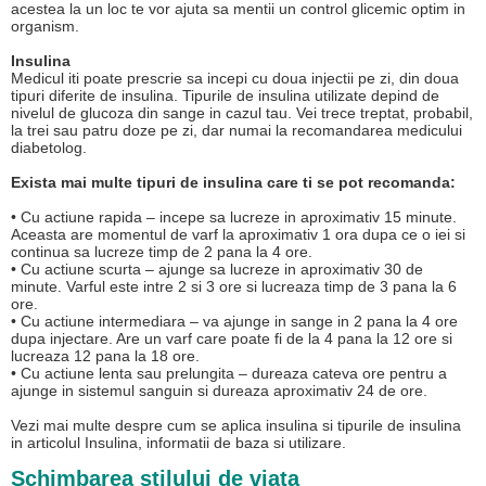
acestea la un loc te vor ajuta sa mentii un control glicemic optim in
organism.
Insulina
Medicul iti poate prescrie sa incepi cu doua injectii pe zi, din doua
tipuri diferite de insulina. Tipurile de insulina utilizate depind de
nivelul de glucoza din sange in cazul tau. Vei trece treptat, probabil,
la trei sau patru doze pe zi, dar numai la recomandarea medicului
diabetolog.
Exista mai multe tipuri de insulina care ti se pot recomanda:
• Cu actiune rapida – incepe sa lucreze in aproximativ 15 minute.
Aceasta are momentul de varf la aproximativ 1 ora dupa ce o iei si
continua sa lucreze timp de 2 pana la 4 ore.
• Cu actiune scurta – ajunge sa lucreze in aproximativ 30 de
minute. Varful este intre 2 si 3 ore si lucreaza timp de 3 pana la 6
ore.
• Cu actiune intermediara – va ajunge in sange in 2 pana la 4 ore
dupa injectare. Are un varf care poate fi de la 4 pana la 12 ore si
lucreaza 12 pana la 18 ore.
• Cu actiune lenta sau prelungita – dureaza cateva ore pentru a
ajunge in sistemul sanguin si dureaza aproximativ 24 de ore.
Vezi mai multe despre cum se aplica insulina si tipurile de insulina
in articolul Insulina, informatii de baza si utilizare.
Schimbarea stilului de viata