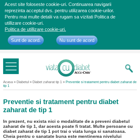
Acest site foloseste cookie-uri. Continuarea navigarii
reprezinta acceptul dvs. pentru utilizarea cookie-urilor.
Pentru mai multe detalii va rugam sa vizitati Politica de
utillizare cookie-uri.
Politica de utillizare cookie-uri.
Sunt de acord.
Nu sunt de acord
Bine ati
venit
Acasa
>
Diabetul
>
Diabet zaharat tip 1
>
Preventie si tratament pentru diabet zaharat de
tip 1
Preventie si tratament pentru diabet
zaharat de tip 1
In prezent, nu exista nici o modalitate de a preveni diabetul
zaharat de tip 1, dar acesta poate fi tratat. Multe persoane cu
diabet zaharat de tip 1 pot trai o viata lunga si sanatoasa.
Cheia pentru o sanatate buna este mentinerea nivelului