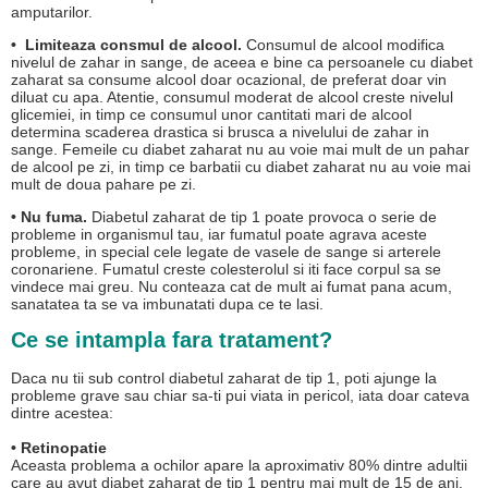
amputarilor.
• Limiteaza consmul de alcool.
Consumul de alcool modifica
nivelul de zahar in sange, de aceea e bine ca persoanele cu diabet
zaharat sa consume alcool doar ocazional, de preferat doar vin
diluat cu apa. Atentie, consumul moderat de alcool creste nivelul
glicemiei, in timp ce consumul unor cantitati mari de alcool
determina scaderea drastica si brusca a nivelului de zahar in
sange. Femeile cu diabet zaharat nu au voie mai mult de un pahar
de alcool pe zi, in timp ce barbatii cu diabet zaharat nu au voie mai
mult de doua pahare pe zi.
• Nu fuma.
Diabetul zaharat de tip 1 poate provoca o serie de
probleme in organismul tau, iar fumatul poate agrava aceste
probleme, in special cele legate de vasele de sange si arterele
coronariene. Fumatul creste colesterolul si iti face corpul sa se
vindece mai greu. Nu conteaza cat de mult ai fumat pana acum,
sanatatea ta se va imbunatati dupa ce te lasi.
Ce se intampla fara tratament?
Daca nu tii sub control diabetul zaharat de tip 1, poti ajunge la
probleme grave sau chiar sa-ti pui viata in pericol, iata doar cateva
dintre acestea:
• Retinopatie
Aceasta problema a ochilor apare la aproximativ 80% dintre adultii
care au avut diabet zaharat de tip 1 pentru mai mult de 15 de ani.