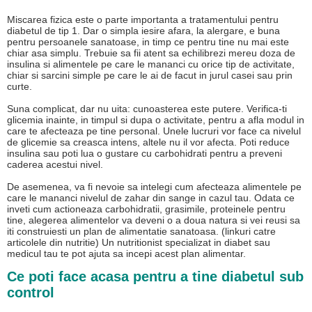
Miscarea fizica este o parte importanta a tratamentului pentru
diabetul de tip 1. Dar o simpla iesire afara, la alergare, e buna
pentru persoanele sanatoase, in timp ce pentru tine nu mai este
chiar asa simplu. Trebuie sa fii atent sa echilibrezi mereu doza de
insulina si alimentele pe care le mananci cu orice tip de activitate,
chiar si sarcini simple pe care le ai de facut in jurul casei sau prin
curte.
Suna complicat, dar nu uita: cunoasterea este putere. Verifica-ti
glicemia inainte, in timpul si dupa o activitate, pentru a afla modul in
care te afecteaza pe tine personal. Unele lucruri vor face ca nivelul
de glicemie sa creasca intens, altele nu il vor afecta. Poti reduce
insulina sau poti lua o gustare cu carbohidrati pentru a preveni
caderea acestui nivel.
De asemenea, va fi nevoie sa intelegi cum afecteaza alimentele pe
care le mananci nivelul de zahar din sange in cazul tau. Odata ce
inveti cum actioneaza carbohidratii, grasimile, proteinele pentru
tine, alegerea alimentelor va deveni o a doua natura si vei reusi sa
iti construiesti un plan de alimentatie sanatoasa. (linkuri catre
articolele din nutritie) Un nutritionist specializat in diabet sau
medicul tau te pot ajuta sa incepi acest plan alimentar.
Ce poti face acasa pentru a tine diabetul sub
control