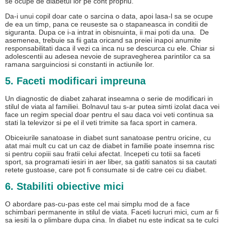
se ocupe de diabetul lor pe cont propriu.
Da-i unui copil doar cate o sarcina o data, apoi lasa-l sa se ocupe
de ea un timp, pana ce reuseste sa o stapaneasca in conditii de
siguranta. Dupa ce i-a intrat in obisnuinta, ii mai poti da una. De
asemenea, trebuie sa fii gata oricand sa preiei inapoi anumite
responsabilitati daca il vezi ca inca nu se descurca cu ele. Chiar si
adolescentii au adesea nevoie de supravegherea parintilor ca sa
ramana sarguinciosi si constanti in actiunile lor.
5. Faceti modificari impreuna
Un diagnostic de diabet zaharat inseamna o serie de modificari in
stilul de viata al familiei. Bolnavul tau s-ar putea simti izolat daca vei
face un regim special doar pentru el sau daca voi veti continua sa
stati la televizor si pe el il veti trimite sa faca sport in camera.
Obiceiurile sanatoase in diabet sunt sanatoase pentru oricine, cu
atat mai mult cu cat un caz de diabet in familie poate insemna risc
si pentru copiii sau fratii celui afectat. Incepeti cu totii sa faceti
sport, sa programati iesiri in aer liber, sa gatiti sanatos si sa cautati
retete gustoase, care pot fi consumate si de catre cei cu diabet.
6. Stabiliti obiective mici
O abordare pas-cu-pas este cel mai simplu mod de a face
schimbari permanente in stilul de viata. Faceti lucruri mici, cum ar fi
sa iesiti la o plimbare dupa cina. In diabet nu este indicat sa te culci