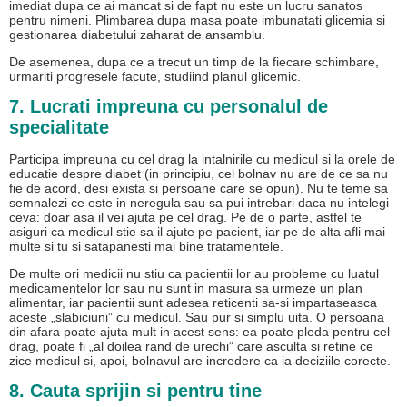
imediat dupa ce ai mancat si de fapt nu este un lucru sanatos
pentru nimeni. Plimbarea dupa masa poate imbunatati glicemia si
gestionarea diabetului zaharat de ansamblu.
De asemenea, dupa ce a trecut un timp de la fiecare schimbare,
urmariti progresele facute, studiind planul glicemic.
7. Lucrati impreuna cu personalul de
specialitate
Participa impreuna cu cel drag la intalnirile cu medicul si la orele de
educatie despre diabet (in principiu, cel bolnav nu are de ce sa nu
fie de acord, desi exista si persoane care se opun). Nu te teme sa
semnalezi ce este in neregula sau sa pui intrebari daca nu intelegi
ceva: doar asa il vei ajuta pe cel drag. Pe de o parte, astfel te
asiguri ca medicul stie sa il ajute pe pacient, iar pe de alta afli mai
multe si tu si satapanesti mai bine tratamentele.
De multe ori medicii nu stiu ca pacientii lor au probleme cu luatul
medicamentelor lor sau nu sunt in masura sa urmeze un plan
alimentar, iar pacientii sunt adesea reticenti sa-si impartaseasca
aceste „slabiciuni” cu medicul. Sau pur si simplu uita. O persoana
din afara poate ajuta mult in acest sens: ea poate pleda pentru cel
drag, poate fi „al doilea rand de urechi” care asculta si retine ce
zice medicul si, apoi, bolnavul are incredere ca ia deciziile corecte.
8. Cauta sprijin si pentru tine