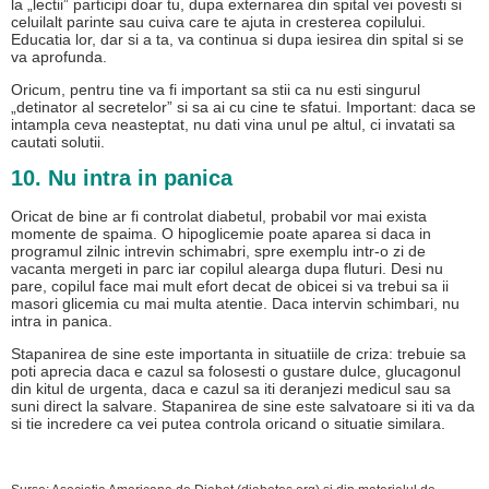
la „lectii” participi doar tu, dupa externarea din spital vei povesti si
celuilalt parinte sau cuiva care te ajuta in cresterea copilului.
Educatia lor, dar si a ta, va continua si dupa iesirea din spital si se
va aprofunda.
Oricum, pentru tine va fi important sa stii ca nu esti singurul
„detinator al secretelor” si sa ai cu cine te sfatui. Important: daca se
intampla ceva neasteptat, nu dati vina unul pe altul, ci invatati sa
cautati solutii.
10. Nu intra in panica
Oricat de bine ar fi controlat diabetul, probabil vor mai exista
momente de spaima. O hipoglicemie poate aparea si daca in
programul zilnic intrevin schimabri, spre exemplu intr-o zi de
vacanta mergeti in parc iar copilul alearga dupa fluturi. Desi nu
pare, copilul face mai mult efort decat de obicei si va trebui sa ii
masori glicemia cu mai multa atentie. Daca intervin schimbari, nu
intra in panica.
Stapanirea de sine este importanta in situatiile de criza: trebuie sa
poti aprecia daca e cazul sa folosesti o gustare dulce, glucagonul
din kitul de urgenta, daca e cazul sa iti deranjezi medicul sau sa
suni direct la salvare. Stapanirea de sine este salvatoare si iti va da
si tie incredere ca vei putea controla oricand o situatie similara.