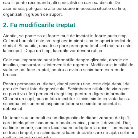
sau iti poate recomanda alti specialisti cu care sa discuti. De
asemenea, poti gasi si alte persoane in aceeasi situatie cu tine,
organizati in grupuri de suport.
2. Fa modificarile treptat
Atentie, se poate sa ai foarte mult de invatat in foarte putin timp.
Cel mai bun sfat este sa tragi aer in piept si sa te apuci imediat de
studiat. Si nu uita, daca ti se pare prea greu totul: cel mai rau este
la inceput. Dupa un timp, lucrurile vor deveni rutina.
Cele mai importante sunt informatiile despre glicemie, dozele de
insulina, masuratori si interventii de urgenta. Modificarile in stilul de
viata se pot face treptat, pentru a evita o schimbare extrem de
brusca.
Pentru persoana cu diabet, dar si pentru tine, este deja destul de
greu de facut fata diagnosticului. Schimbarea stilului de viata pas
cu pas ii va oferi personei dragi timp pentru a digera informatia.
Chiar si un copil, pus in fata injectiilor zilnice, simte ca viata lui s-a
schimbat intr-un mod inspaimantator si se simte amenintat si
debusolat.
Un tanar sau un adult cu un diagnostic de diabet zaharat de tip 1,
care intelege ce inseamna o boala cronica, poate fi devastat. Dar,
ca fiinte umane, suntem facuti sa ne adaptam la orice – pe masura
ce trece timpul, ne schimbam si luam deciziile care ne ajuta cel mai
mult in anumite contexte.