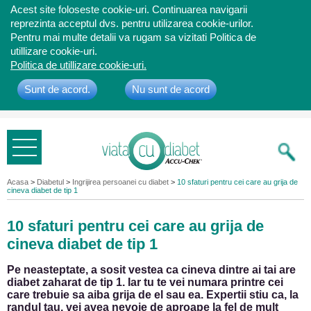
Acest site foloseste cookie-uri. Continuarea navigarii
reprezinta acceptul dvs. pentru utilizarea cookie-urilor.
Pentru mai multe detalii va rugam sa vizitati Politica de
utillizare cookie-uri.
Politica de utillizare cookie-uri.
Sunt de acord.
Nu sunt de acord
Bine ati
venit
Acasa
>
Diabetul
>
Ingrijirea persoanei cu diabet
>
10 sfaturi pentru cei care au grija de
cineva diabet de tip 1
10 sfaturi pentru cei care au grija de
cineva diabet de tip 1
Pe neasteptate, a sosit vestea ca cineva dintre ai tai are
diabet zaharat de tip 1. Iar tu te vei numara printre cei
care trebuie sa aiba grija de el sau ea. Expertii stiu ca, la
randul tau, vei avea nevoie de aproape la fel de mult