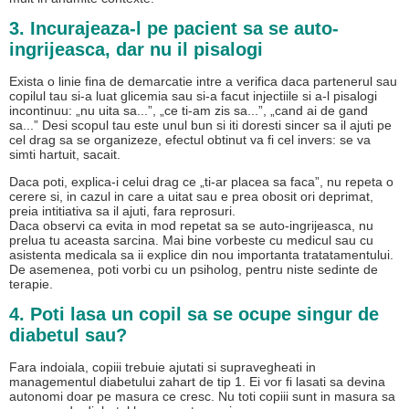
3. Incurajeaza-l pe pacient sa se auto-
ingrijeasca, dar nu il pisalogi
Exista o linie fina de demarcatie intre a verifica daca partenerul sau
copilul tau si-a luat glicemia sau si-a facut injectiile si a-l pisalogi
incontinuu: „nu uita sa...”, „ce ti-am zis sa...”, „cand ai de gand
sa...” Desi scopul tau este unul bun si iti doresti sincer sa il ajuti pe
cel drag sa se organizeze, efectul obtinut va fi cel invers: se va
simti hartuit, sacait.
Daca poti, explica-i celui drag ce „ti-ar placea sa faca”, nu repeta o
cerere si, in cazul in care a uitat sau e prea obosit ori deprimat,
preia intitiativa sa il ajuti, fara reprosuri.
Daca observi ca evita in mod repetat sa se auto-ingrijeasca, nu
prelua tu aceasta sarcina. Mai bine vorbeste cu medicul sau cu
asistenta medicala sa ii explice din nou importanta tratatamentului.
De asemenea, poti vorbi cu un psiholog, pentru niste sedinte de
terapie.
4. Poti lasa un copil sa se ocupe singur de
diabetul sau?
Fara indoiala, copiii trebuie ajutati si supravegheati in
managementul diabetului zahart de tip 1. Ei vor fi lasati sa devina
autonomi doar pe masura ce cresc. Nu toti copiii sunt in masura sa