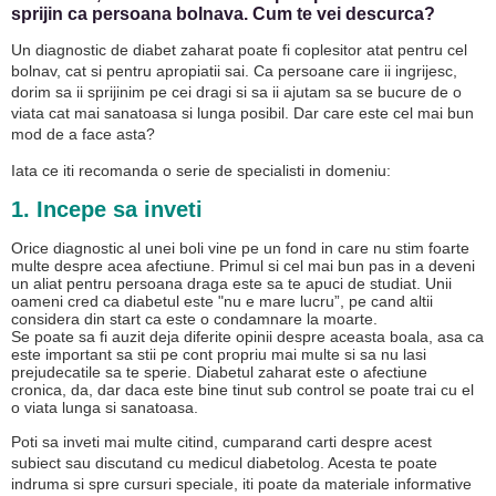
sprijin ca persoana bolnava. Cum te vei descurca?
Un diagnostic de diabet zaharat poate fi coplesitor atat pentru cel
bolnav, cat si pentru apropiatii sai. Ca persoane care ii ingrijesc,
dorim sa ii sprijinim pe cei dragi si sa ii ajutam sa se bucure de o
viata cat mai sanatoasa si lunga posibil. Dar care este cel mai bun
mod de a face asta?
Iata ce iti recomanda o serie de specialisti in domeniu:
1. Incepe sa inveti
Orice diagnostic al unei boli vine pe un fond in care nu stim foarte
multe despre acea afectiune. Primul si cel mai bun pas in a deveni
un aliat pentru persoana draga este sa te apuci de studiat. Unii
oameni cred ca diabetul este "nu e mare lucru”, pe cand altii
considera din start ca este o condamnare la moarte.
Se poate sa fi auzit deja diferite opinii despre aceasta boala, asa ca
este important sa stii pe cont propriu mai multe si sa nu lasi
prejudecatile sa te sperie. Diabetul zaharat este o afectiune
cronica, da, dar daca este bine tinut sub control se poate trai cu el
o viata lunga si sanatoasa.
Poti sa inveti mai multe citind, cumparand carti despre acest
subiect sau discutand cu medicul diabetolog. Acesta te poate
indruma si spre cursuri speciale, iti poate da materiale informative