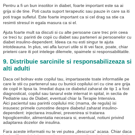
Pentru a fi un bun insotitor in diabet, foarte important este sa ai
grija si de tine. Poti cauta suport terapeutic sau pauze in care sa iti
poti trage sufletul. Este foarte important ca si cel drag sa stie ca
resimti stresul in egala masura ca si el.
Ajuta foarte mult sa discuti si cu alte persoane care trec prin ceea
ce treci tu: parinti de copii cu diabet sau parteneri ai persoanelor cu
diabet insulino-dependent. Ideea ca nu esti singur te ajuta
intotdeauna. In plus, vei afla lucruri utile si iti vei face, poate, chiar
prieteni care iti pot intelege dilemele, spaimele si responsabilitatile.
9. Distribuie sarcinile si responsabilizeaza si
alti adulti
Daca cel bolnav este copilul tau, impartaseste toate informatiile pe
care le stii cu partenerul sau cu bunicii copilului ori cu cine are grija
de copil in lipsa ta. Imediat dupa ce diabetul zaharat de tip 1 a fost
diagnosticat, copilul sau tanarul este internat in spital, in sectia de
Pediatrie sau de Diabet, eventual chiar la Terapie Intensiva.
Aici pacientul sau parintii copilului mic (mama, de regula) isi
insusesc primele cunostine despre diabetul zaharat insulino-
dependent: injectarea insulinei, prevenirea si tratarea
hipoglicemiilor, alimentatia necesara si, eventual, notiuni privind
adaptarea dozelor de insulina.
Fara aceste informatii nu te vei putea „descurca“ acasa. Chiar daca