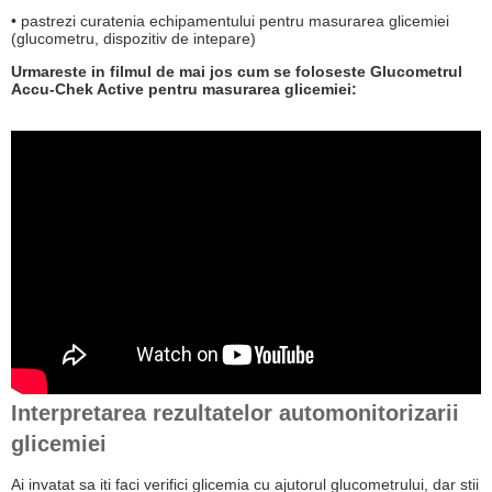
• pastrezi curatenia echipamentului pentru masurarea glicemiei
(glucometru, dispozitiv de intepare)
Urmareste in filmul de mai jos cum se foloseste Glucometrul
Accu-Chek Active pentru masurarea glicemiei:
Interpretarea rezultatelor automonitorizarii
glicemiei
Ai invatat sa iti faci verifici glicemia cu ajutorul glucometrului, dar stii