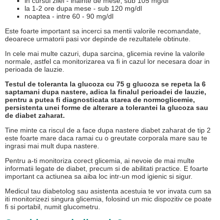
in cursul zilei - inainte de mese, sub 105 mg/dl
la 1-2 ore dupa mese - sub 120 mg/dl
noaptea - intre 60 - 90 mg/dl
Este foarte important sa incerci sa mentii valorile recomandate,
deoarece urmatorii pasi vor depinde de rezultatele obtinute.
In cele mai multe cazuri, dupa sarcina, glicemia revine la valorile
normale, astfel ca monitorizarea va fi in cazul lor necesara doar in
perioada de lauzie.
Testul de toleranta la glucoza cu 75 g glucoza se repeta la 6
saptamani dupa nastere, adica la finalul perioadei de lauzie,
pentru a putea fi diagnosticata starea de normoglicemie,
persistenta unei forme de alterare a tolerantei la glucoza sau
de diabet zaharat.
Tine minte ca riscul de a face dupa nastere diabet zaharat de tip 2
este foarte mare daca ramai cu o greutate corporala mare sau te
ingrasi mai mult dupa nastere.
Pentru a-ti monitoriza corect glicemia, ai nevoie de mai multe
informatii legate de diabet, precum si de abilitati practice. E foarte
important ca actiunea sa aiba loc intr-un mod igienic si sigur.
Medicul tau diabetolog sau asistenta acestuia te vor invata cum sa
iti monitorizezi singura glicemia, folosind un mic dispozitiv ce poate
fi si portabil, numit glucometru.