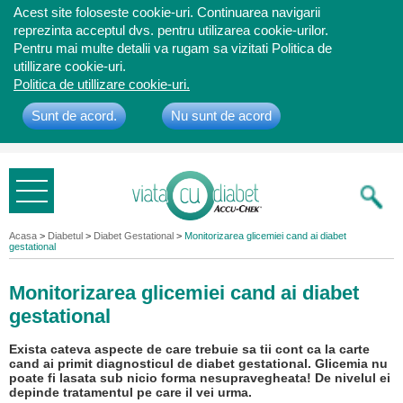
Acest site foloseste cookie-uri. Continuarea navigarii
reprezinta acceptul dvs. pentru utilizarea cookie-urilor.
Pentru mai multe detalii va rugam sa vizitati Politica de
utillizare cookie-uri.
Politica de utillizare cookie-uri.
Sunt de acord.
Nu sunt de acord
Bine ati
venit
Acasa
>
Diabetul
>
Diabet Gestational
>
Monitorizarea glicemiei cand ai diabet
gestational
Monitorizarea glicemiei cand ai diabet
gestational
Exista cateva aspecte de care trebuie sa tii cont ca la carte
cand ai primit diagnosticul de diabet gestational. Glicemia nu
poate fi lasata sub nicio forma nesupravegheata! De nivelul ei
depinde tratamentul pe care il vei urma.