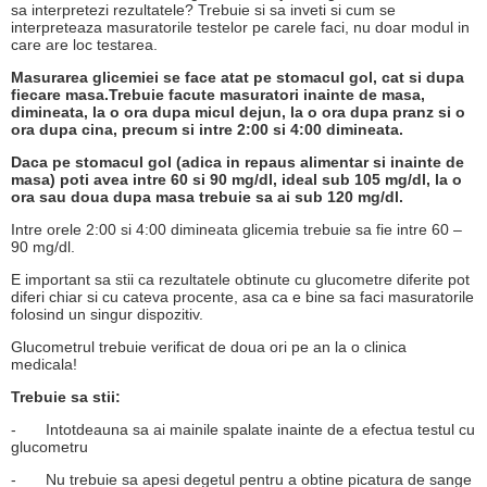
sa interpretezi rezultatele? Trebuie si sa inveti si cum se
interpreteaza masuratorile testelor pe carele faci, nu doar modul in
care are loc testarea.
Masurarea glicemiei se face atat pe stomacul gol, cat si dupa
fiecare masa.Trebuie facute masuratori inainte de masa,
dimineata, la o ora dupa micul dejun, la o ora dupa pranz si o
ora dupa cina, precum si intre 2:00 si 4:00 dimineata.
Daca pe stomacul gol (adica in repaus alimentar si inainte de
masa) poti avea intre 60 si 90 mg/dl, ideal sub 105 mg/dl, la o
ora sau doua dupa masa trebuie sa ai sub 120 mg/dl.
Intre orele 2:00 si 4:00 dimineata glicemia trebuie sa fie intre 60 –
90 mg/dl.
E important sa stii ca rezultatele obtinute cu glucometre diferite pot
diferi chiar si cu cateva procente, asa ca e bine sa faci masuratorile
folosind un singur dispozitiv.
Glucometrul trebuie verificat de doua ori pe an la o clinica
medicala!
Trebuie sa stii:
-
Intotdeauna sa ai mainile spalate inainte de a efectua testul cu
glucometru
-
Nu trebuie sa apesi degetul pentru a obtine picatura de sange