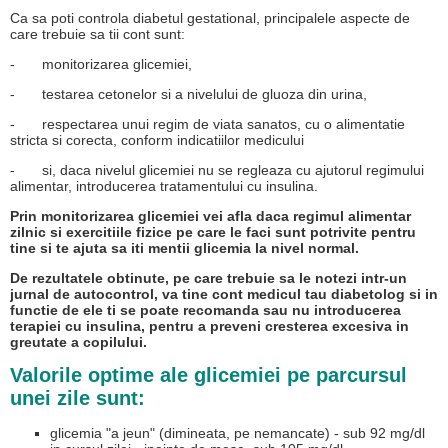
Ca sa poti controla diabetul gestational, principalele aspecte de
care trebuie sa tii cont sunt:
-
monitorizarea glicemiei,
-
testarea cetonelor si a nivelului de gluoza din urina,
-
respectarea unui regim de viata sanatos, cu o alimentatie
stricta si corecta, conform indicatiilor medicului
-
si, daca nivelul glicemiei nu se regleaza cu ajutorul regimului
alimentar, introducerea tratamentului cu insulina.
Prin monitorizarea glicemiei vei afla daca regimul alimentar
zilnic si exercitiile fizice pe care le faci sunt potrivite pentru
tine si te ajuta sa iti mentii glicemia la nivel normal.
De rezultatele obtinute, pe care trebuie sa le notezi intr-un
jurnal de autocontrol, va tine cont medicul tau diabetolog si in
functie de ele ti se poate recomanda sau nu introducerea
terapiei cu insulina, pentru a preveni cresterea excesiva in
greutate a copilului.
Valorile optime ale glicemiei pe parcursul
unei zile sunt:
glicemia "a jeun" (dimineata, pe nemancate) - sub 92 mg/dl