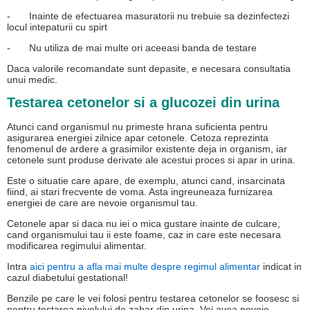
-
Inainte de efectuarea masuratorii nu trebuie sa dezinfectezi
locul intepaturii cu spirt
-
Nu utiliza de mai multe ori aceeasi banda de testare
Daca valorile recomandate sunt depasite, e necesara consultatia
unui medic.
Testarea cetonelor si a glucozei din urina
Atunci cand organismul nu primeste hrana suficienta pentru
asigurarea energiei zilnice apar cetonele. Cetoza reprezinta
fenomenul de ardere a grasimilor existente deja in organism, iar
cetonele sunt produse derivate ale acestui proces si apar in urina.
Este o situatie care apare, de exemplu, atunci cand, insarcinata
fiind, ai stari frecvente de voma. Asta ingreuneaza furnizarea
energiei de care are nevoie organismul tau.
Cetonele apar si daca nu iei o mica gustare inainte de culcare,
cand organismului tau ii este foame, caz in care este necesara
modificarea regimului alimentar.
Intra
aici pentru a afla mai multe despre regimul alimentar
indicat in
cazul diabetului gestational!
Benzile pe care le vei folosi pentru testarea cetonelor se foosesc si
pentru testarea nivelului de zahar din urina. Vei avea nevoie,