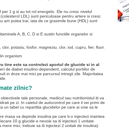
per 1 g si au tot rol energetic. Ele nu cresc nivelul
 (colesterol LDL) sunt periculoase pentru artere si cresc
 nu am putea trai, iata de ce grasimile bune (HDL) sunt
taminele A, B, C, D si E sustin functiile organelor si
clor, potasiu, fosfor, magneziu, clor, iod, cupru, fier, fluor.
din organism.
 tine este sa controlezi aportul de glucide si in al
ri de diabet insulino-dependent, calculul portiilor de
ribuit in doze mai mici pe parcursul intregii zile. Majoritatea
ide.
mate zilnic?
obiectivele tale personale, medicul sau nutritionistul iti va
i pe zi. In caietul de autocontrol pe care il vei primi de
ta un tabel cu repartitia glucidelor pe care ai voie sa le
re masa va depinde insulina pe care ti-o injectezi inaintea
iecare 10 g glucide e nevoie sa iti injectezi 1 unitate
ere mici, trebuie sa iti injectezi 2 unitati de insulina).