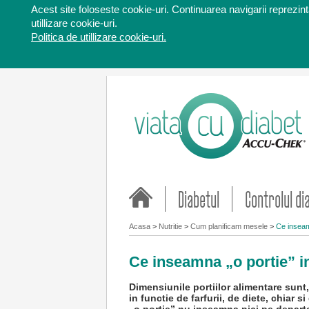
Acest site foloseste cookie-uri. Continuarea navigarii reprezinta
utillizare cookie-uri.
Politica de utillizare cookie-uri.
Diabetul
Controlul di
Acasa
>
Nutritie
>
Cum planificam mesele
>
Ce inseamn
Ce inseamna „o portie” in
Dimensiunile portiilor alimentare sunt, 
in functie de farfurii, de diete, chiar 