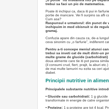
„o portie” nu inseamna nici pe depart
trebui sa faci un pic de matematica.
Poate iti inchipui ca, daca iti pui in farfu
portie de mancare. Vei fi surpins sa afli ca
Cum asa?
Raspunsul e urmatorul: din punct de ve
inchipuim in mod obisnuit si de regula
gramaj.
Confuzia apare din cauza ca, de-a lungul
ceva sinonim cu „o farfurie”, indiferent 
Pentru a-ti concepe meniul atunci cand 
trebui sa inveti cat de mult dintr-un p
multe grame de glucide (carbohidrati)
doua alimente care tie iti pot parea simil
(il consumi crud, fiert, prajit, la aburi etc
de mai multe lamuriri nu ezita sa ceri ajut
diabet.
Principii nutritive in alimen
Principalele substante nutritive intro
• Glucide sau carbohidrati:
1 g glucide 
transformate in energie de catre organism
• Proteine:
1 g proteine are tot 4 kcal. Pr