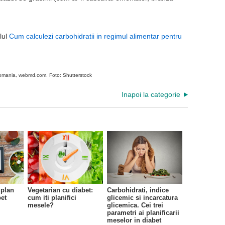
lul
Cum calculezi carbohidratii in regimul alimentar pentru
Romania, webmd.com. Foto: Shutterstock
Inapoi la categorie
 plan
Vegetarian cu diabet:
Carbohidrati, indice
bet
cum iti planifici
glicemic si incarcatura
mesele?
glicemica. Cei trei
parametri ai planificarii
meselor in diabet