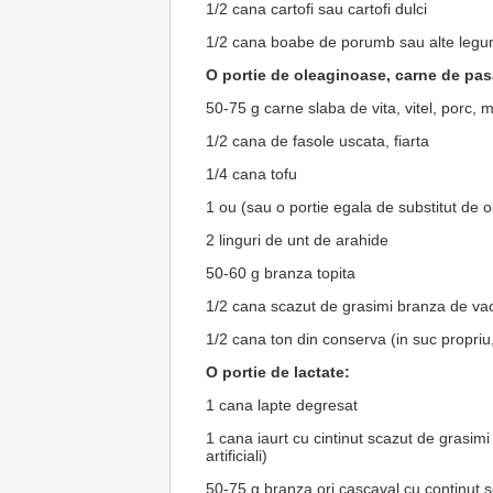
1/2 cana cartofi sau cartofi dulci
1/2 cana boabe de porumb sau alte legu
O portie de oleaginoase, carne de pasa
50-75 g carne slaba de vita, vitel, porc, 
1/2 cana de fasole uscata, fiarta
1/4 cana tofu
1 ou (sau o portie egala de substitut de o
2 linguri de unt de arahide
50-60 g branza topita
1/2 cana scazut de grasimi branza de vac
1/2 cana ton din conserva (in suc propriu,
O portie de lactate:
1 cana lapte degresat
1 cana iaurt cu cintinut scazut de grasimi 
artificiali)
50-75 g branza ori cascaval cu continut 