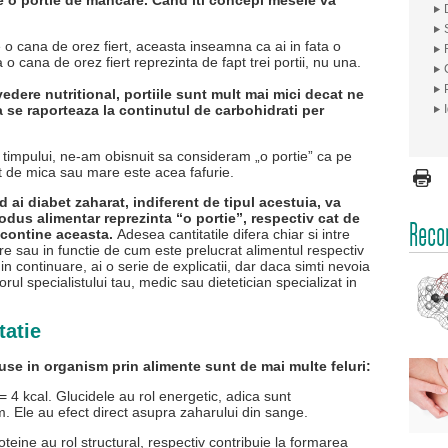
e o portie de mancare. Cand iti concepi mesele va
rie o cana de orez fiert, aceasta inseamna ca ai in fata o
 o cana de orez fiert reprezinta de fapt trei portii, nu una.
dere nutritional, portiile sunt mult mai mici decat ne
 se raporteaza la continutul de carbohidrati per
 timpului, ne-am obisnuit sa consideram „o portie” ca pe
cat de mica sau mare este acea fafurie.
ai diabet zaharat, indiferent de tipul acestuia, va
rodus alimentar reprezinta “o portie”, respectiv cat de
Recom
 contine aceasta.
Adesea cantitatile difera chiar si intre
are sau in functie de cum este prelucrat alimentul respectiv
.) in continuare, ai o serie de explicatii, dar daca simti nevoia
orul specialistului tau, medic sau dietetician specializat in
tatie
duse in organism prin alimente sunt de mai multe feluri:
= 4 kcal. Glucidele au rol energetic, adica sunt
. Ele au efect direct asupra zaharului din sange.
oteine au rol structural, respectiv contribuie la formarea