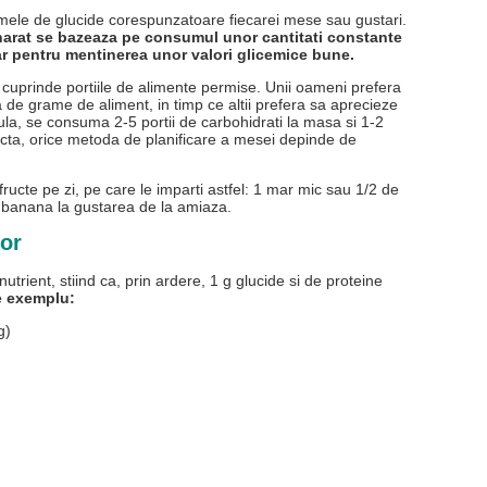
amele de glucide corespunzatoare fiecarei mese sau gustari.
aharat se bazeaza pe consumul unor cantitati constante
sar pentru mentinerea unor valori glicemice bune.
cuprinde portiile de alimente permise. Unii oameni prefera
 de grame de aliment, in timp ce altii prefera sa aprecieze
ula, se consuma 2-5 portii de carbohidrati la masa si 1-2
recta, orice metoda de planificare a mesei depinde de
ructe pe zi, pe care le imparti astfel: 1 mar mic sau 1/2 de
 banana la gustarea de la amiaza.
lor
utrient, stiind ca, prin ardere, 1 g glucide si de proteine
 exemplu:
g)