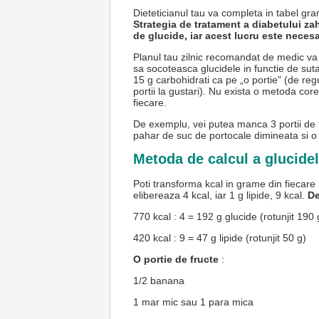
Dieteticianul tau va completa in tabel gr
Strategia de tratament a diabetului z
de glucide, iar acest lucru este nece
Planul tau zilnic recomandat de medic va 
sa socoteasca glucidele in functie de suta
15 g carbohidrati ca pe „o portie” (de reg
portii la gustari). Nu exista o metoda co
fiecare.
De exemplu, vei putea manca 3 portii de f
pahar de suc de portocale dimineata si o
Metoda de calcul a glucide
Poti transforma kcal in grame din fiecare n
elibereaza 4 kcal, iar 1 g lipide, 9 kcal.
De
770 kcal : 4 = 192 g glucide (rotunjit 190 
420 kcal : 9 = 47 g lipide (rotunjit 50 g)
O portie de fructe
:
1/2 banana
1 mar mic sau 1 para mica