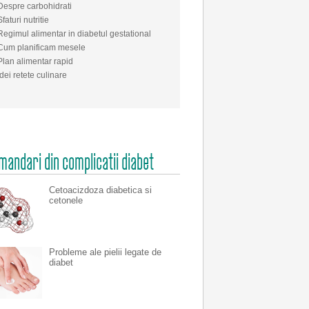
Despre carbohidrati
Sfaturi nutritie
Regimul alimentar in diabetul gestational
Cum planificam mesele
Plan alimentar rapid
Idei retete culinare
andari din complicatii diabet
Cetoacizdoza diabetica si
cetonele
Probleme ale pielii legate de
diabet