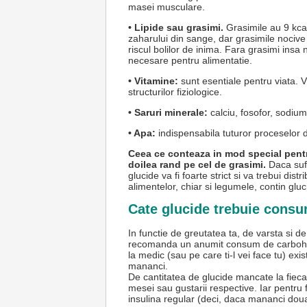
masei musculare.
• Lipide sau grasimi.
Grasimile au 9 kcal 
zaharului din sange, dar grasimile nocive
riscul bolilor de inima. Fara grasimi insa
necesare pentru alimentatie.
• Vitamine:
sunt esentiale pentru viata. Vi
structurilor fiziologice.
• Saruri minerale:
calciu, fosofor, sodium, 
• Apa:
indispensabila tuturor proceselor 
Ceea ce conteaza in mod special pentru
doilea rand pe cel de grasimi.
Daca sufe
glucide va fi foarte strict si va trebui dist
alimentelor, chiar si legumele, contin gluc
Cate glucide trebuie consu
In functie de greutatea ta, de varsta si de 
recomanda un anumit consum de carbohidrat
la medic (sau pe care ti-l vei face tu) exis
mananci.
De cantitatea de glucide mancate la fieca
mesei sau gustarii respective. Iar pentru f
insulina regular (deci, daca mananci doua m