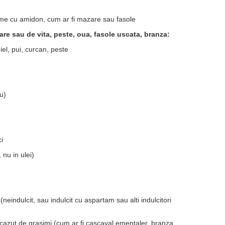
me cu amidon, cum ar fi mazare sau fasole
re sau de vita, peste, oua, fasole uscata, branza:
miel, pui, curcan, peste
u)
i
 nu in ulei)
(neindulcit, sau indulcit cu aspartam sau alti indulcitori
scazut de grasimi (cum ar fi cascaval ementaler, branza