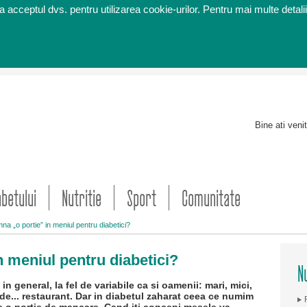
 acceptul dvs. pentru utilizarea cookie-urilor. Pentru mai multe detalii
Bine ati veni
abetului
Nutritie
Sport
Comunitate
a „o portie” in meniul pentru diabetici?
 meniul pentru diabetici?
Nu
in general, la fel de variabile ca si oamenii: mari, mici,
si de... restaurant. Dar in diabetul zaharat ceea ce numim