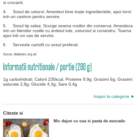
si crocanti.
4.
Sosul de usturoi: Amesteci bine toate ingredientele, apoi torni
intr-un castron pentru servire.
5.
Sosul tip salsa: Scurge zeama rosiilor din conserva. Amesteca
intr-un blender rosiile cu ardeiul iute, usturoiul si coriandru. Toarna
apoi intr-un vas de servire.
6.
Serveste cartofii cu sosul preferat.
Sursa: diabetes.org.uk
Informatii nutritionale / portie (290 g)
1g carbohidrati; Calorii 235kcal; Proteine 9,9g; Grasimi 6g; Grasimi
saturate 2,8g; Glucide 4,3g; Sare 0,4g
Inapoi la categorie
Citeste si
Mic dejun cu oua si pasta de avocado