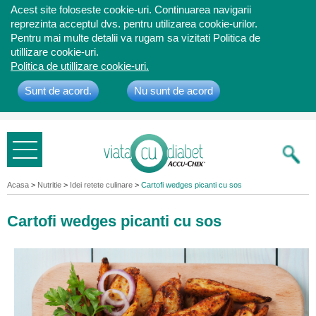
Acest site foloseste cookie-uri. Continuarea navigarii
reprezinta acceptul dvs. pentru utilizarea cookie-urilor.
Pentru mai multe detalii va rugam sa vizitati Politica de
utillizare cookie-uri.
Politica de utillizare cookie-uri.
Sunt de acord.
Nu sunt de acord
Bine ati
venit
Acasa
>
Nutritie
>
Idei retete culinare
>
Cartofi wedges picanti cu sos
Cartofi wedges picanti cu sos