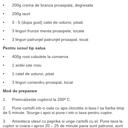
•
200g crema de branza proaspata, degresata
•
200g iaurt
•
3 - 5 (dupa gust) catei de usturoi, pisati
•
3 linguri frunze menta proaspete, tocate
•
3 linguri patrunjel patrunjel proaspat, tocat
Pentru sosul tip salsa
•
400g rosii cubulete la conserva
•
1 ardei iute rosu
•
1 catel de usturoi, pisat
•
3 linguri coriandru proaspat, tocat
Mod de preparare
1.
Preincalzeste cuptorul la 200º C.
2.
Pune cartofii intr-o oala cu apa clocotita si lasa-I sa fiarba timp
de 5 minute. Scurge-i apoi si pune-i intr-o tava pentru cuptor.
3.
Amesteca uleiul cu paprika si unge cartofii cu el. Pune tava la
cuptor si coace-i aprox 20 – 25 de minute pana sunt patrunsi, aurii