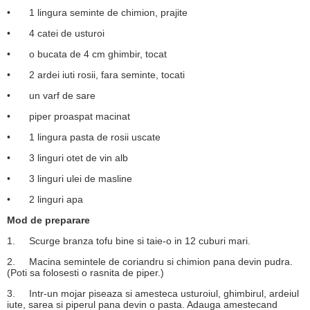
•
1 lingura seminte de chimion, prajite
•
4 catei de usturoi
•
o bucata de 4 cm ghimbir, tocat
•
2 ardei iuti rosii, fara seminte, tocati
•
un varf de sare
•
piper proaspat macinat
•
1 lingura pasta de rosii uscate
•
3 linguri otet de vin alb
•
3 linguri ulei de masline
•
2 linguri apa
Mod de preparare
1.
Scurge branza tofu bine si taie-o in 12 cuburi mari.
2.
Macina semintele de coriandru si chimion pana devin pudra.
(Poti sa folosesti o rasnita de piper.)
3.
Intr-un mojar piseaza si amesteca usturoiul, ghimbirul, ardeiul
iute, sarea si piperul pana devin o pasta. Adauga amestecand