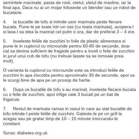
semintele macinate, pasta de rosii, otetul, uleiul de masline, iar la
final apa. Daca nu ai un mojar foloseste un blender sau un robot de
bucatarie.
4.
Ia bucatile de tofu si intinde usor marinata peste fiecare
bucata. Pune-le pe toate intr-un vas (cu toata marinata), acopera-l
si lasa-l sa stea la marinat cel putin o ora, dar de preferat 3 – 4 ore.
5.
Inveleste feliile de zucchini in folie de plastic alimentara si
pune-le in cuptorul cu microunde pentru 60-80 de secunde, doar
cat sa devina suficient de fragede pentru a inveli o felie de zucchini
in jurul unui cub de tofu (nu trebuie lasate sa se inmoaie prea
mult).
O varianta la cuptorul cu microunde este sa introduci feliile de
zucchini in apa clocotita pentru aproximativ 30 de secunde, apoi sa
le scurgi bine de apa pe un prosop de hartie.
6.
Dupa ce bucatile de tofu s-au marinat, inveleste fiecare bucata
cu o felie de zucchini, apoi infige cate 3 bucati pe un bat de
frigaruie.
7.
Restul de marinata ramas in vasul in care au stat bucatile de
tofu intinde-l peste feliile de zucchini. Gateste-le pe un grill la
aragaz sau pe gratar timp de 10 – 15 minute intorcandu-le
constant.
Sursa: diabetes.org.uk