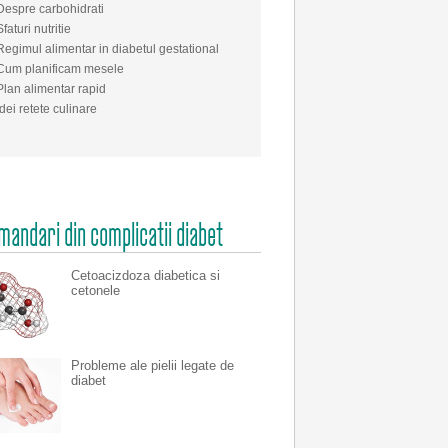
Despre carbohidrati
Sfaturi nutritie
Regimul alimentar in diabetul gestational
Cum planificam mesele
Plan alimentar rapid
Idei retete culinare
andari din complicatii diabet
Cetoacizdoza diabetica si
cetonele
Probleme ale pielii legate de
diabet