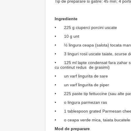
Tip de preparare si gatire: 45 min; 4 porti
Ingrediente
•
225 g ciuperci porcini uscate
•
10 g unt
•
½ lingura ceapa (salota) tocata ma
•
3 linguri rosii uscate taiate, scurs
•
125 ml lapte condensat fara zahar s
cu continut redus de grasimi)
•
un varf lingurita de sare
•
un varf lingurita de piper
•
225 paste tip fettuccine (sau alte pa
•
o lingura parmezan ras
•
1 tablespoon grated Parmesan che
•
o ceapa verde mica, taiata bucatele
Mod de preparare