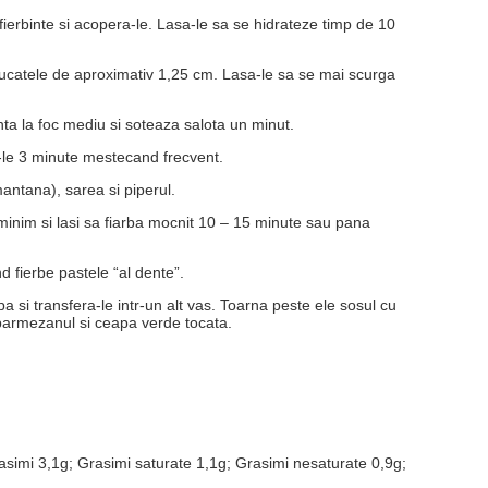
 fierbinte si acopera-le. Lasa-le sa se hidrateze timp de 10
 in bucatele de aproximativ 1,25 cm. Lasa-le sa se mai scurga
nta la foc mediu si soteaza salota un minut.
a-le 3 minute mestecand frecvent.
ntana), sarea si piperul.
minim si lasi sa fiarba mocnit 10 – 15 minute sau pana
nd fierbe pastele “al dente”.
 si transfera-le intr-un alt vas. Toarna peste ele sosul cu
parmezanul si ceapa verde tocata.
grasimi 3,1g; Grasimi saturate 1,1g; Grasimi nesaturate 0,9g;