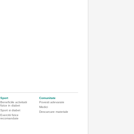
Sport
Comunitate
Beneficiile activitatii
Povesti adevarate
fizice in diabet
Medici
Sport si diabet
Descarcare materiale
Exercitii fizice
recomandate