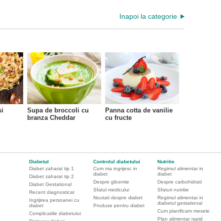
Inapoi la categorie
si
Supa de broccoli cu
Panna cotta de vanilie
branza Cheddar
cu fructe
Diabetul
Controlul diabetului
Nutritie
Diabet zaharat tip 1
Cum ma ingrijesc in
Regimul alimentar in
diabet
diabet
Diabet zaharat tip 2
Despre glicemie
Despre carbohidrati
Diabet Gestational
Sfatul medicului
Sfaturi nutritie
Recent diagnosticat
Noutati despre diabet
Regimul alimentar in
Ingrijirea persoanei cu
diabetul gestational
diabet
Produse pentru diabet
Cum planificam mesele
Complicatiile diabetului
Plan alimentar rapid