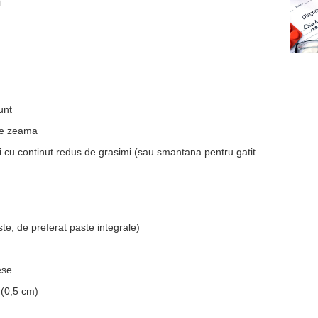
i
runt
e de zeama
i cu continut redus de grasimi (sau smantana pentru gatit
ste, de preferat paste integrale)
ese
 (0,5 cm)