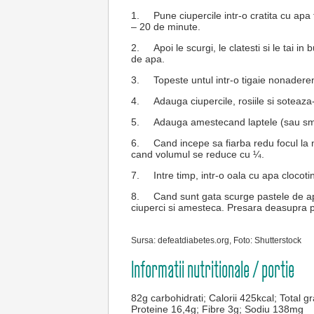
1.
Pune ciupercile intr-o cratita cu apa
– 20 de minute.
2.
Apoi le scurgi, le clatesti si le tai
de apa.
3.
Topeste untul intr-o tigaie nonadere
4.
Adauga ciupercile, rosiile si soteaz
5.
Adauga amestecand laptele (sau sma
6.
Cand incepe sa fiarba redu focul la 
cand volumul se reduce cu ¼.
7.
Intre timp, intr-o oala cu apa clocoti
8.
Cand sunt gata scurge pastele de apa
ciuperci si amesteca. Presara deasupra 
Sursa: defeatdiabetes.org, Foto: Shutterstock
Informatii nutritionale / portie
82g carbohidrati; Calorii 425kcal; Total 
Proteine 16,4g; Fibre 3g; Sodiu 138mg