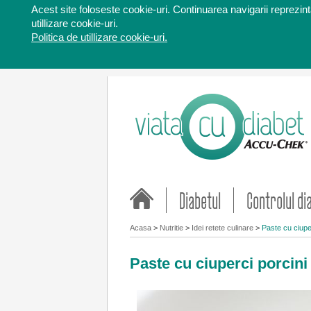
Acest site foloseste cookie-uri. Continuarea navigarii reprezinta
utillizare cookie-uri.
Politica de utillizare cookie-uri.
Diabetul
Controlul di
Acasa
>
Nutritie
>
Idei retete culinare
>
Paste cu ciupe
Paste cu ciuperci porcini