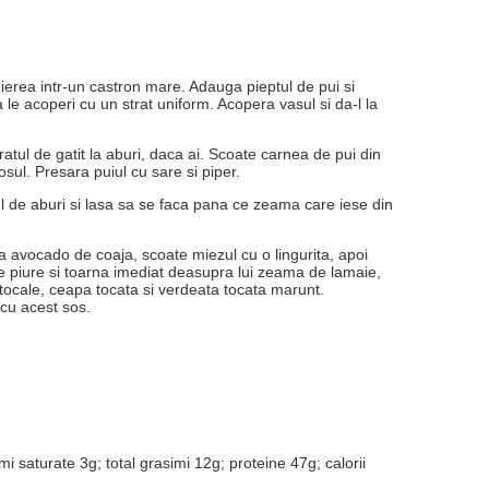
ierea intr-un castron mare. Adauga pieptul de pui si
a le acoperi cu un strat uniform. Acopera vasul si da-l la
atul de gatit la aburi, daca ai. Scoate carnea de pui din
osul. Presara puiul cu sare si piper.
l de aburi si lasa sa se faca pana ce zeama care iese din
ta avocado de coaja, scoate miezul cu o lingurita, apoi
e piure si toarna imediat deasupra lui zeama de lamaie,
tocale, ceapa tocata si verdeata tocata marunt.
cu acest sos.
i saturate 3g; total grasimi 12g; proteine 47g; calorii