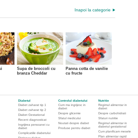
Inapoi la categorie
si
Supa de broccoli cu
Panna cotta de vanilie
branza Cheddar
cu fructe
Diabetul
Controlul diabetului
Nutritie
Diabet zaharat tip 1
Cum ma ingrijesc in
Regimul alimentar in
diabet
diabet
Diabet zaharat tip 2
Despre glicemie
Despre carbohidrati
Diabet Gestational
Sfatul medicului
Sfaturi nutritie
Recent diagnosticat
Noutati despre diabet
Regimul alimentar in
Ingrijirea persoanei cu
diabetul gestational
diabet
Produse pentru diabet
Cum planificam mesele
Complicatiile diabetului
Plan alimentar rapid
Dictionar diabet