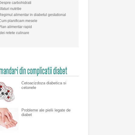
Despre carbohidrati
Sfaturi nutritie
Regimul alimentar in diabetul gestational
Cum planificam mesele
Plan alimentar rapid
Idei retete culinare
andari din complicatii diabet
Cetoacizdoza diabetica si
cetonele
Probleme ale pielii legate de
diabet