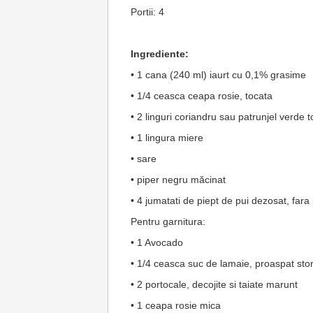
Portii: 4
Ingrediente:
• 1 cana (240 ml) iaurt cu 0,1% grasime
• 1/4 ceasca ceapa rosie, tocata
• 2 linguri coriandru sau patrunjel verde t
• 1 lingura miere
• sare
• piper negru măcinat
• 4 jumatati de piept de pui dezosat, fara
Pentru garnitura:
• 1 Avocado
• 1/4 ceasca suc de lamaie, proaspat sto
• 2 portocale, decojite si taiate marunt
• 1 ceapa rosie mica