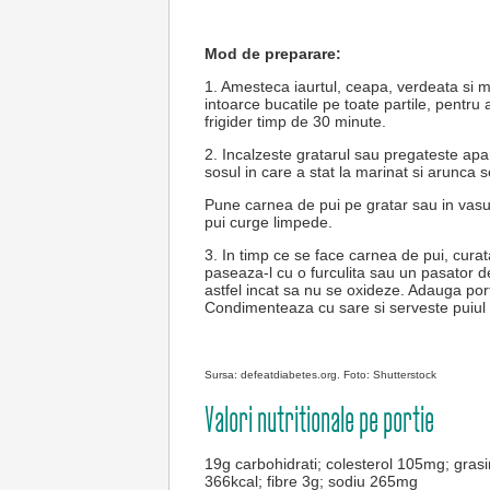
Mod de preparare:
1. Amesteca iaurtul, ceapa, verdeata si m
intoarce bucatile pe toate partile, pentru 
frigider timp de 30 minute.
2. Incalzeste gratarul sau pregateste apar
sosul in care a stat la marinat si arunca s
Pune carnea de pui pe gratar sau in vasu
pui curge limpede.
3. In timp ce se face carnea de pui, cura
paseaza-l cu o furculita sau un pasator d
astfel incat sa nu se oxideze. Adauga por
Condimenteaza cu sare si serveste puiul 
Sursa: defeatdiabetes.org. Foto: Shutterstock
Valori nutritionale pe portie
19g carbohidrati; colesterol 105mg; grasim
366kcal; fibre 3g; sodiu 265mg