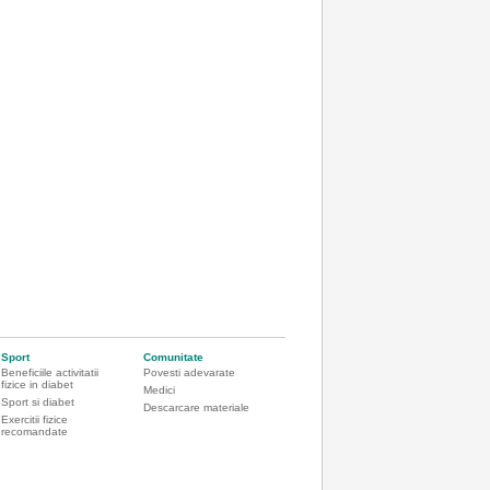
Sport
Comunitate
Beneficiile activitatii
Povesti adevarate
fizice in diabet
Medici
Sport si diabet
Descarcare materiale
Exercitii fizice
recomandate