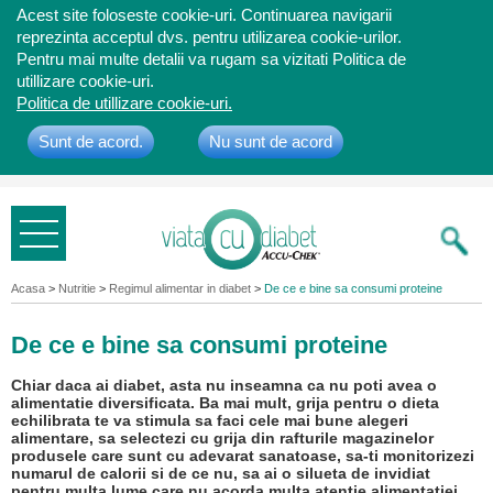
Acest site foloseste cookie-uri. Continuarea navigarii
reprezinta acceptul dvs. pentru utilizarea cookie-urilor.
Pentru mai multe detalii va rugam sa vizitati Politica de
utillizare cookie-uri.
Politica de utillizare cookie-uri.
Sunt de acord.
Nu sunt de acord
Bine ati
venit
Acasa
>
Nutritie
>
Regimul alimentar in diabet
>
De ce e bine sa consumi proteine
De ce e bine sa consumi proteine
Chiar daca ai diabet, asta nu inseamna ca nu poti avea o
alimentatie diversificata. Ba mai mult, grija pentru o dieta
echilibrata te va stimula sa faci cele mai bune alegeri
alimentare, sa selectezi cu grija din rafturile magazinelor
produsele care sunt cu adevarat sanatoase, sa-ti monitorizezi
numarul de calorii si de ce nu, sa ai o silueta de invidiat
pentru multa lume care nu acorda multa atentie alimentatiei,