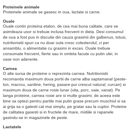
Proteinele animale
Proteinele animale se gasesc in oua, lactate si carne.
Ouale
Ouale contin proteina etalon, de cea mai buna calitate, care se
asimileaza usor si trebuie inclusa frecvent in dieta. Desi consumul
de oua a fost pus in discutie din cauza grasimii din galbenus, totusi,
nutritionistii spun ca nu doar oula cresc colesterolul, ci per
ansamblu, o alimentatie cu grasimi in exces. Ouale trebuie
consumate frecvent, fierte sau in omleta facute cu putin ulei, in
vase non aderente.
Carnea
O alte sursa de proteine o reprezinta carnea. Nutritionistii
recomanda maximum doua portii de carne alba saptamanal (peste-
ton, macrou, sardine, hering, pasare-pui crescut natural, curcan) si
maximum doua de carne rosie lunar (vita, porc, oaie, vanat). Pe
langa proteine, carnea rosie are si multe grasimi, de aceea este
bine sa optezi pentru partile mai putin grase precum muschiul si sa
ai grija sa o gatesti cat mai simplu, pe gratar sau la cuptor. Proteine
de calitatea gasesti si in fructele de mare, midiile si rapanele
gasindu-se in magazinele de peste.
Lactatele