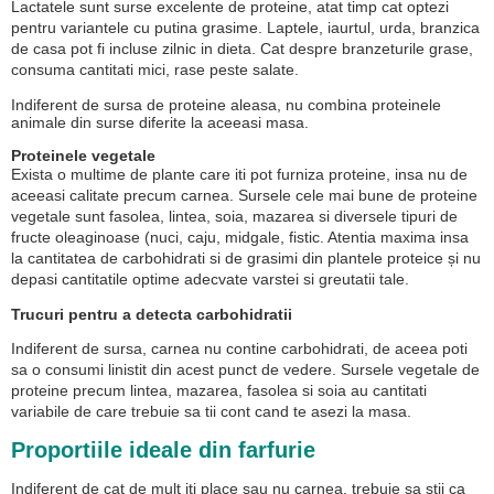
Lactatele sunt surse excelente de proteine, atat timp cat optezi
pentru variantele cu putina grasime. Laptele, iaurtul, urda, branzica
de casa pot fi incluse zilnic in dieta. Cat despre branzeturile grase,
consuma cantitati mici, rase peste salate.
Indiferent de sursa de proteine aleasa, nu combina proteinele
animale din surse diferite la aceeasi masa.
Proteinele vegetale
Exista o multime de plante care iti pot furniza proteine, insa nu de
aceeasi calitate precum carnea. Sursele cele mai bune de proteine
vegetale sunt fasolea, lintea, soia, mazarea si diversele tipuri de
fructe oleaginoase (nuci, caju, midgale, fistic. Atentia maxima insa
la cantitatea de carbohidrati si de grasimi din plantele proteice și nu
depasi cantitatile optime adecvate varstei si greutatii tale.
Trucuri pentru a detecta carbohidratii
Indiferent de sursa, carnea nu contine carbohidrati, de aceea poti
sa o consumi linistit din acest punct de vedere. Sursele vegetale de
proteine precum lintea, mazarea, fasolea si soia au cantitati
variabile de care trebuie sa tii cont cand te asezi la masa.
Proportiile ideale din farfurie
Indiferent de cat de mult iti place sau nu carnea, trebuie sa stii ca