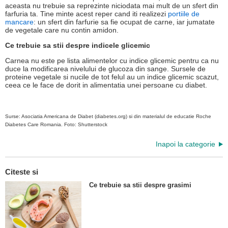
aceasta nu trebuie sa reprezinte niciodata mai mult de un sfert din
farfuria ta. Tine minte acest reper cand iti realizezi
portiile de
mancare
: un sfert din farfurie sa fie ocupat de carne, iar jumatate
de vegetale care nu contin amidon.
Ce trebuie sa stii despre indicele glicemic
Carnea nu este pe lista alimentelor cu indice glicemic pentru ca nu
duce la modificarea nivelului de glucoza din sange. Sursele de
proteine vegetale si nucile de tot felul au un indice glicemic scazut,
ceea ce le face de dorit in alimentatia unei persoane cu diabet.
Surse: Asociatia Americana de Diabet (diabetes.org) si din materialul de educatie Roche
Diabetes Care Romania. Foto: Shutterstock
Inapoi la categorie
Citeste si
Ce trebuie sa stii despre grasimi