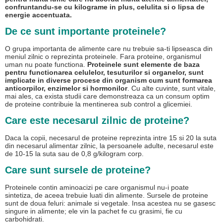
confruntandu-se cu kilograme in plus, celulita si o lipsa de
energie accentuata.
De ce sunt importante proteinele?
O grupa importanta de alimente care nu trebuie sa-ti lipseasca din
meniul zilnic o reprezinta proteinele. Fara proteine, organismul
uman nu poate functiona.
Proteinele sunt elemente de baza
pentru functionarea celulelor, tesuturilor si organelor, sunt
implicate in diverse procese din organism cum sunt formarea
anticorpilor, enzimelor si hormonilor
. Cu alte cuvinte, sunt vitale,
mai ales, ca exista studii care demonstreaza ca un consum optim
de proteine contribuie la mentinerea sub control a glicemiei.
Care este necesarul zilnic de proteine?
Daca la copii, necesarul de proteine reprezinta intre 15 si 20 la suta
din necesarul alimentar zilnic, la persoanele adulte, necesarul este
de 10-15 la suta sau de 0,8 g/kilogram corp.
Care sunt sursele de proteine?
Proteinele contin aminoacizi pe care organismul nu-i poate
sintetiza, de aceea trebuie luati din alimente. Sursele de proteine
sunt de doua feluri: animale si vegetale. Insa acestea nu se gasesc
singure in alimente; ele vin la pachet fe cu grasimi, fie cu
carbohidrati.