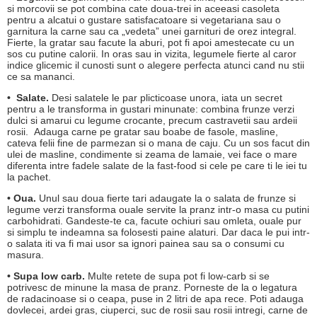
si morcovii se pot combina cate doua-trei in aceeasi casoleta
pentru a alcatui o gustare satisfacatoare si vegetariana sau o
garnitura la carne sau ca „vedeta” unei garnituri de orez integral.
Fierte, la gratar sau facute la aburi, pot fi apoi amestecate cu un
sos cu putine calorii. In oras sau in vizita, legumele fierte al caror
indice glicemic il cunosti sunt o alegere perfecta atunci cand nu stii
ce sa mananci.
• Salate.
Desi salatele le par plicticoase unora, iata un secret
pentru a le transforma in gustari minunate: combina frunze verzi
dulci si amarui cu legume crocante, precum castravetii sau ardeii
rosii. Adauga carne pe gratar sau boabe de fasole, masline,
cateva felii fine de parmezan si o mana de caju. Cu un sos facut din
ulei de masline, condimente si zeama de lamaie, vei face o mare
diferenta intre fadele salate de la fast-food si cele pe care ti le iei tu
la pachet.
• Oua.
Unul sau doua fierte tari adaugate la o salata de frunze si
legume verzi transforma ouale servite la pranz intr-o masa cu putini
carbohidrati. Gandeste-te ca, facute ochiuri sau omleta, ouale pur
si simplu te indeamna sa folosesti paine alaturi. Dar daca le pui intr-
o salata iti va fi mai usor sa ignori painea sau sa o consumi cu
masura.
• Supa low carb.
Multe retete de supa pot fi low-carb si se
potrivesc de minune la masa de pranz. Porneste de la o legatura
de radacinoase si o ceapa, puse in 2 litri de apa rece. Poti adauga
dovlecei, ardei gras, ciuperci, suc de rosii sau rosii intregi, carne de