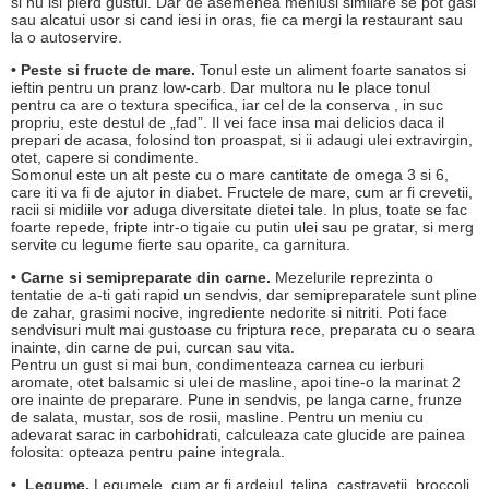
si nu isi pierd gustul. Dar de asemenea meniusi similare se pot gasi
sau alcatui usor si cand iesi in oras, fie ca mergi la restaurant sau
la o autoservire.
• Peste si fructe de mare.
Tonul este un aliment foarte sanatos si
ieftin pentru un pranz low-carb. Dar multora nu le place tonul
pentru ca are o textura specifica, iar cel de la conserva , in suc
propriu, este destul de „fad”. Il vei face insa mai delicios daca il
prepari de acasa, folosind ton proaspat, si ii adaugi ulei extravirgin,
otet, capere si condimente.
Somonul este un alt peste cu o mare cantitate de omega 3 si 6,
care iti va fi de ajutor in diabet. Fructele de mare, cum ar fi crevetii,
racii si midiile vor aduga diversitate dietei tale. In plus, toate se fac
foarte repede, fripte intr-o tigaie cu putin ulei sau pe gratar, si merg
servite cu legume fierte sau oparite, ca garnitura.
• Carne si semipreparate din carne.
Mezelurile reprezinta o
tentatie de a-ti gati rapid un sendvis, dar semipreparatele sunt pline
de zahar, grasimi nocive, ingrediente nedorite si nitriti. Poti face
sendvisuri mult mai gustoase cu friptura rece, preparata cu o seara
inainte, din carne de pui, curcan sau vita.
Pentru un gust si mai bun, condimenteaza carnea cu ierburi
aromate, otet balsamic si ulei de masline, apoi tine-o la marinat 2
ore inainte de preparare. Pune in sendvis, pe langa carne, frunze
de salata, mustar, sos de rosii, masline. Pentru un meniu cu
adevarat sarac in carbohidrati, calculeaza cate glucide are painea
folosita: opteaza pentru paine integrala.
• Legume.
Legumele, cum ar fi ardeiul, telina, castravetii, broccoli