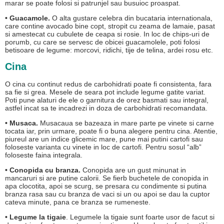
marar se poate folosi si patrunjel sau busuioc proaspat.
• Guacamole.
O alta gustare celebra din bucataria internationala,
care contine avocado bine copt, stropit cu zeama de lamaie, pasat
si amestecat cu cubulete de ceapa si rosie. In loc de chips-uri de
porumb, cu care se servesc de obicei guacamolele, poti folosi
betisoare de legume: morcovi, ridichi, tije de telina, ardei rosu etc.
Cina
O cina cu continut redus de carbohidrati poate fi consistenta, fara
sa fie si grea. Mesele de seara pot include legume gatite variat.
Poti pune alaturi de ele o garnitura de orez basmati sau integral,
astfel incat sa te incadrezi in doza de carbohidrati recomandata.
• Musaca.
Musacaua se bazeaza in mare parte pe vinete si carne
tocata iar, prin urmare, poate fi o buna alegere pentru cina. Atentie,
piureul are un indice glicemic mare, pune mai putini cartofi sau
foloseste varianta cu vinete in loc de cartofi. Pentru sosul “alb”
foloseste faina integrala.
• Conopida cu branza.
Conopida are un gust minunat in
mancaruri si are putine calorii. Se fierb buchetele de conopida in
apa clocotita, apoi se scurg, se presara cu condimente si putina
branza rasa sau cu branza de vaci si un ou apoi se dau la cuptor
cateva minute, pana ce branza se rumeneste.
• Legume la tigaie
. Legumele la tigaie sunt foarte usor de facut si