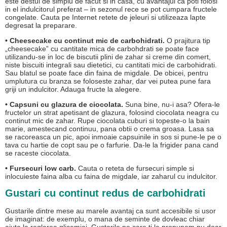
este destul de simplu de facut si in casa, cu avantajul ca poti folosi
in el indulcitorul preferat – in sezonul rece se pot cumpara fructele
congelate. Cauta pe Internet retete de jeleuri si utilizeaza lapte
degresat la preparare.
• Cheesecake cu continut mic de carbohidrati.
O prajitura tip
„cheesecake” cu cantitate mica de carbohdrati se poate face
utilizandu-se in loc de biscutii plini de zahar si creme din comert,
niste biscuiti integrali sau dietetici, cu cantitati mici de carbohidrati.
Sau blatul se poate face din faina de migdale. De obicei, pentru
umplutura cu branza se foloseste zahar, dar vei putea pune fara
griji un indulcitor. Adauga fructe la alegere.
• Capsuni cu glazura de ciocolata.
Suna bine, nu-i asa? Ofera-le
fructelor un strat apetisant de glazura, folosind ciocolata neagra cu
continut mic de zahar. Rupe ciocolata cuburi si topeste-o la bain
marie, amestecand continuu, pana obtii o crema groasa. Lasa sa
se racoreasca un pic, apoi inmoaie capsuinile in sos si pune-le pe o
tava cu hartie de copt sau pe o farfurie. Da-le la frigider pana cand
se raceste ciocolata.
• Fursecuri low carb.
Cauta o reteta de fursecuri simple si
inlocuieste faina alba cu faina de migdale, iar zaharul cu indulcitor.
Gustari cu continut redus de carbohidrati
Gustarile dintre mese au marele avantaj ca sunt accesibile si usor
de imaginat: de exemplu, o mana de seminte de dovleac chiar