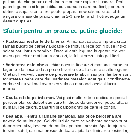
pui sau de vita pentru a obtine o mancare rapida si usoara. Poti
pasa legumele si le poti dilua cu zeama in care au fiert, pentru a
obtine o supa-crema. Se poate prepara in weekend si astfel iti
asigura o masa de pranz chiar si 2-3 zile la rand. Poti adauga un
desert dupa ea.
Sfaturi pentru un pranz cu putine glucide:
• Pastreaza resturile de la cina.
Ai mancat seara o friptura si au
ramas bucati de carne? Bucatile de friptura rece pot fi puse intr-o
salata sau intr-un sendivs. Daca ai gatit legume la gratar, ele vor
avea gust chiar mai bun a doua zi, la fel si orezul integral fiert.
• Varietatea este cheia:
chiar daca in fiecare zi mananci carne cu
legume, de fiecare data poate fi vorba de alta carne si alte legume.
Gratarul, wok-ul, vasele de preparare la aburi sau prin fierbere sunt
tot atatea unelte care dau varietate meselor. Adauga si condimente
variate si nu vei mai avea senzatia ca mananci acelasi lucru
mereu.
• Cauta retete pe internet.
Vei gasi multe retete dedicate special
persoanelor cu diabet sau care tin diete, de undei vei putea afla si
numarul de calorii, zaharuri si carbohidrati pe care le contin.
• Bea apa
. Pentru a ramane sanatoas, asa orice perosana are
nevoie de multa apa. Cei doi litri de care se vorbeste adesea sunt
doar orientativi, bea cat de multa apa simti nevoia. Apa te ajuta sa
te simti satul, dar mai presus de toate ajuta la eliminarea toxinelor,