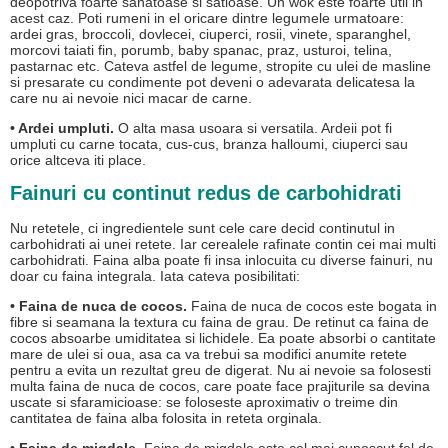
deopotriva foarte sanatoase si satioase. Un wok este foarte util in
acest caz. Poti rumeni in el oricare dintre legumele urmatoare:
ardei gras, broccoli, dovlecei, ciuperci, rosii, vinete, sparanghel,
morcovi taiati fin, porumb, baby spanac, praz, usturoi, telina,
pastarnac etc. Cateva astfel de legume, stropite cu ulei de masline
si presarate cu condimente pot deveni o adevarata delicatesa la
care nu ai nevoie nici macar de carne.
• Ardei umpluti.
O alta masa usoara si versatila. Ardeii pot fi
umpluti cu carne tocata, cus-cus, branza halloumi, ciuperci sau
orice altceva iti place.
Fainuri cu continut redus de carbohidrati
Nu retetele, ci ingredientele sunt cele care decid continutul in
carbohidrati ai unei retete. Iar cerealele rafinate contin cei mai multi
carbohidrati. Faina alba poate fi insa inlocuita cu diverse fainuri, nu
doar cu faina integrala. Iata cateva posibilitati:
• Faina de nuca de cocos.
Faina de nuca de cocos este bogata in
fibre si seamana la textura cu faina de grau. De retinut ca faina de
cocos absoarbe umiditatea si lichidele. Ea poate absorbi o cantitate
mare de ulei si oua, asa ca va trebui sa modifici anumite retete
pentru a evita un rezultat greu de digerat. Nu ai nevoie sa folosesti
multa faina de nuca de cocos, care poate face prajiturile sa devina
uscate si sfaramicioase: se foloseste aproximativ o treime din
cantitatea de faina alba folosita in reteta orginala.