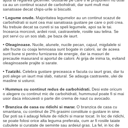
ajuta la reglarea glicemiei. Gustarile pe care ti le propunem nu doar
ca au un continut scazut de carbohidrati, dar sunt mult mai
sanatoase decat chips-urile si biscuitii.
• Legume crude.
Majoritatea legumelor au un continut scazut de
carbohidrati si sunt cea mai sanatoasa gustare pe care o poti crea.
Nu trebuie decat sa cureti si sa speli legumele, apoi sa le tai.
Incearca morcovii, ardeii rosii, castravetele, rosiile sau telina. Se
pot servi cu un sos slab, pe baza de iaurt.
• Oleaginoase.
Nucile, alunele, nucile pecan, cajuul, migdalele si
alte fructe cu coaja lemnoasa sunt bogate in calorii, iar de aceea
sunt bune si pentru furnizarea de energie, dar ia masuri de
precautie masurand si aportul de calorii. Ai grija de inima ta, evitand
oleaginoasele prajite si sarate.
• Tzatziki.
Celebra gustare greceasca e facuta cu iaurt gras, dar tu
poti alege un iaurt mai slab, natural. Se adauga castravete, ulei de
masline si usturoi.
• Hummus cu continut redus de carbohidrati.
Desi este oricum
o alegere cu continut mic de carbohidrati, hummusul poate fi si mai
usor daca inlocuiesti o parte din crema de naut cu avocado.
• Branzica de casa cu ridichi si marar.
O branzica de casa cu
smantana, cu continut de 2% grasimi constituie o gustare in sine.
Dar poti sa ii adaugi feliute de ridichi si marar tocat. In loc de ridichi,
se poate folosi orice alta leguma preferata, cum ar fi rosiile taiate
cubulete si curatate de seminte sau ardeiul gras. La fel, in loc de