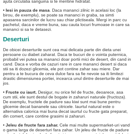
ajuta circulatia sanguina si te mentine hidratat.
• Iesi in pauza de masa
. Daca mananci zilnic in acelasi loc (la
birou, de exemplu), se poate sa mananci in graba, sa simti
apasarea sarcinilor de lucru sau chiar plictiseala. Mergi in parc cu
pachetul, daca e vreme buna, sau cauta locuri frumoase in care sa
mananci si sa te detasezi.
Deserturi
De obicei deserturile sunt cea mai delicata parte din dieta unei
persoane cu diabet zaharat. Daca te bucuri de o vointa puternica,
probabil vei putea sa mananci doar portii mici de desert, din cand in
cand. Daca e vorba de cazuri rare in care mananci desert si daca
stii sa iti dozezi glicemia, ele pot contine zahar sau miere. Dar
pentru a te bucura de ceva dulce fara sa fie nevoie sa iti limitezi
drastic dimensiunea portiei, incearca unul dintre deserturile de mai
jos.
• Fructe cu iaurt.
Desigur, nu orice fel de fructe, deoarece, asa
cum stii, ele sunt destul de bogate in zaharuri naturale (fructoza).
De exemplu, fructele de padure sau kiwi sunt mai bune pentru
glicemie decat bananele sau citricele. Iaurtul natural este o
alternativa calorica mai buna decat iaurtul cu fructe gata preparat,
din comert, care contine grasimi si zaharuri.
• Jeleu de fructe fara zahar.
Cele mai multe supermarket-uri vand
o gama larga de deserturi fara zahar. Un jeleu de fructe de padure