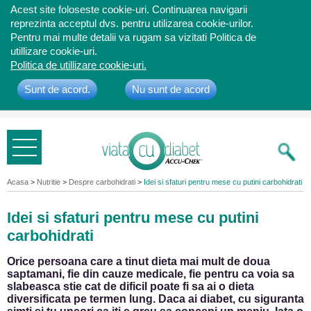
Acest site foloseste cookie-uri. Continuarea navigarii
reprezinta acceptul dvs. pentru utilizarea cookie-urilor.
Pentru mai multe detalii va rugam sa vizitati Politica de
utillizare cookie-uri.
Politica de utillizare cookie-uri.
Sunt de acord.
Nu sunt de acord
Bine ati
venit
Acasa
>
Nutritie
>
Despre carbohidrati
>
Idei si sfaturi pentru mese cu putini carbohidrati
Idei si sfaturi pentru mese cu putini
carbohidrati
Orice persoana care a tinut dieta mai mult de doua
saptamani, fie din cauze medicale, fie pentru ca voia sa
slabeasca stie cat de dificil poate fi sa ai o dieta
diversificata pe termen lung. Daca ai diabet, cu siguranta