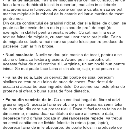
• Faina de migdale.
Faina de migdale este cel mai cunoscut fel de
faina fara carbohidrati folosit in deserturi, mai ales in celebrele
macarons sau in fursecuri. Se poate cumpara ca atare sau se pot
macina migdalele in robotul de bucatarie ori intr-o masina de tocat
pentru nuci.
Din cauza continutului de grasimi ridicat, dar si a lipsei de gluten, se
poate sa fie nevoie de un ou in plus sau de praf de copt (de
exemplu, in clatite) pentru reusita retetei. Cu cat mai fina este
textura fainei de migdale, cu atat mai usor cresc prajiturile. Faina
de migdale cu textura mai mare se poate folosi pentru produse de
patiserie, cum ar fi in briose.
• Nuci macinate.
Nucile se dau prin masina de tocat, pentru a se
obtine o faina cu textura grosiera. Avand putini carbohidrati,
aceasta faina de nuci contine si L-arginina, un aminocid bun pentru
inima. Se mai poate face faina si din alune, caju, nuci pecan etc.
• Faina de soia.
Este un derivat din boabe de soia, oarecum
similara ca textura cu faina de nuca de cocos. Este destul de
uscata si absoarbe usor ingredientele. De asemenea, este plina de
proteine si ofera o buna sursa de fibre dietetice.
• Faina din seminte de in.
Cu un continut bogat de fibre si acizi
grasi omega-3, aceasta faina se obtine prin macinarea semintelor
de in crude, din care s-a presat uleiul. Daca iti faci acasa faina de in
din seminte, macina doar cantitatea de care ai nevoie o data,
deoarece fiind o faina bogata in ulei rancezeste repede. Va trebui
sa cresti cantitatea de lichide folosite in reteta (apa, lapte),
deoarece faina de in le absoarbe. Se poate folosi in produsele de