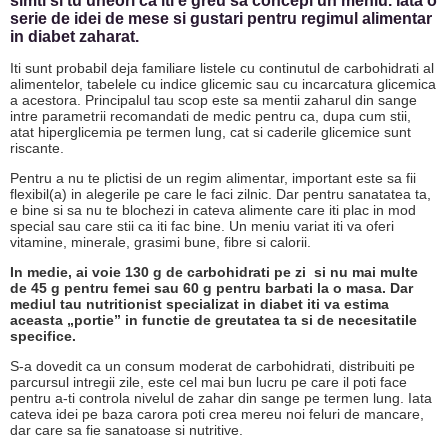
simti si tu uneori ca iti e greu sa concepi un meniu. Iata o
serie de idei de mese si gustari pentru regimul alimentar
in diabet zaharat.
Iti sunt probabil deja familiare listele cu continutul de carbohidrati al
alimentelor, tabelele cu indice glicemic sau cu incarcatura glicemica
a acestora. Principalul tau scop este sa mentii zaharul din sange
intre parametrii recomandati de medic pentru ca, dupa cum stii,
atat hiperglicemia pe termen lung, cat si caderile glicemice sunt
riscante.
Pentru a nu te plictisi de un regim alimentar, important este sa fii
flexibil(a) in alegerile pe care le faci zilnic. Dar pentru sanatatea ta,
e bine si sa nu te blochezi in cateva alimente care iti plac in mod
special sau care stii ca iti fac bine. Un meniu variat iti va oferi
vitamine, minerale, grasimi bune, fibre si calorii.
In medie, ai voie 130 g de carbohidrati pe zi si nu mai multe
de 45 g pentru femei sau 60 g pentru barbati la o masa. Dar
mediul tau nutritionist specializat in diabet iti va estima
aceasta „portie” in functie de greutatea ta si de necesitatile
specifice.
S-a dovedit ca un consum moderat de carbohidrati, distribuiti pe
parcursul intregii zile, este cel mai bun lucru pe care il poti face
pentru a-ti controla nivelul de zahar din sange pe termen lung. Iata
cateva idei pe baza carora poti crea mereu noi feluri de mancare,
dar care sa fie sanatoase si nutritive.