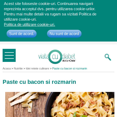
Acest site foloseste cookie-uri. Continuarea navigarii
reprezinta acceptul dvs. pentru utilizarea cookie-urilor.
Pentru mai multe detalii va rugam sa vizitati Politica de
utillizare cookie-uri.
Politica de utillizare cookie-uri.
Sunt de acord.
Nu sunt de acord
Bine ati
venit
Acasa
>
Nutritie
>
Idei retete culinare
>
Paste cu bacon si rozmarin
Paste cu bacon si rozmarin