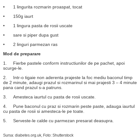
•
1 lingurita rozmarin proaspat, tocat
•
150g iaurt
•
1 lingura pasta de rosii uscate
•
sare si piper dupa gust
•
2 linguri parmezan ras
Mod de preparare
1.
Fierbe pastele conform instructiunilor de pe pachet, apoi
scurge-le.
2.
Intr-o tigaie non aderenta prajeste la foc mediu baconul timp
de 2 minute, adaugi prazul si rozmarinul si mai prajesti 3 – 4 minute
pana cand prazul s-a patruns.
3.
Amesteca iaurtul cu pasta de rosii uscate.
4.
Pune baconul cu praz si rozmarin peste paste, adauga iaurtul
cu pasta de rosii si amesteca-le pe toate.
5.
Serveste-le calde cu parmezan presarat deasupra.
Sursa: diabetes.org.uk, Foto: Shutterstock