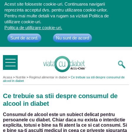
Acest site foloseste cookie-uri. Continuarea navigarii
reprezinta acceptul dvs. pentru utilizarea cookie-urilor.
Pentru mai multe detalii va rugam sa vizitati Politica de
utillizare cookie-uri.
Politica de utillizare cookie-uri.
Sunt de acord.
Nu sunt de acord
Bine ati
venit
Acasa
>
Nutritie
>
Regimul alimentar in diabet
>
Ce trebuie sa stii despre consumul de
alcool in diabet
Ce trebuie sa stii despre consumul de
alcool in diabet
Consumul de alcool este un subiect delicat pentru
persoanele cu diabet. Chiar daca nu exista o interdictie
explicita, totusi e bine sa fii atent la ce si cat consumi. Si
e bine sa-ti asculti medicul in ceea ce priveste siguranta