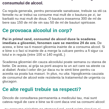
consumului de alcool.
Ca regula generala, pentru persoanele sanatoase, trebuie sa stii ca
femeile nu ar trebui sa consume mai mult de o bautura pe zi, iar
barbatii nu mai mult de doua. O bautura inseamna 300 de ml de
bere sau 150 de ml de vin sau 50 de ml de bauturi spirtoase.
Ce provoaca alcoolul in corp?
Pai in primul rand, consumul de alcool duce la scaderea
imediata a glicemiei, fenomen care se mentine 24 de ore.
De
aceea, e bine sa-ti masori glicemia inainte de a consuma alcool. Si
e bine s-o faci si inainte de a merge la culcare pentru a fi sigur ca
totul e in regula (intre 100 si 140 mg/dL.)
Scaderea glicemiei din cauza alcoolului poate semana cu starea de
betie. De aceea, ai grija sa porti asupra ta un act care sa ateste ca
ai diabet. Arata-l celor din jur daca nu te simti bine pentru ca
acestia sa poata lua masuri. In plus, nu uita: hipoglicemia cauzata
de consumul de alcool este rezistenta la tratamentul de urgenta cu
glucagon.
Ce alte reguli trebuie sa respecti?
Dincolo de consultarea permanenta a medicului tau, mai sunt
cateva reguli de care e bine sa tii cont daca vrei sa consumi alcool: