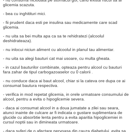
- nu consuma niciodata pe stomacul gol, cand exista riscul sa ai
glicemia scazuta.
- bea cu inghitituri mici.
- fii prudent daca esti pe insulina sau medicamente care scad
glicemia.
- nu uita sa bei multa apa ca sa te rehidratezi (alcoolul
deshidrateaza).
- nu inlocui niciun aliment cu alcoolul in planul tau alimentar.
- nu uita sa alegi bauturi cat mai usoare, cu multa gheata.
- in cazul bauturilor combinate, opteaza pentru alcool cu bauturi
fara zahar de tipul carbogazoaselor cu 0 calorii .
- nu conduce daca ai baut alcool, chiar si la cateva ore dupa ce ai
consumat bautura respectiva.
- verifica in mod repetat glicemia, in orele urmatoare consumului de
alcool, pentru a evita o hipoglicemie severa.
- daca ai consumat alcool in a doua jumatate a zilei sau seara,
atunci inainte de culcare ar fi indicata o gustare suplimentara de
glucide cu absorbtie lenta pentru a evita aparitia hipoglicemiei in
cursul noptii sau in dimineata urmatoare.
- daca suferi de o afectare nervoasa din cauza diabetului, evita sa