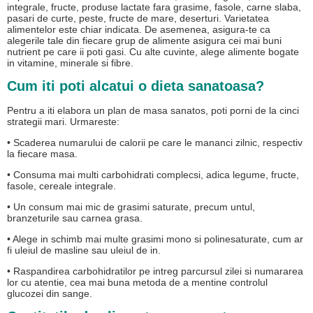
integrale, fructe, produse lactate fara grasime, fasole, carne slaba,
pasari de curte, peste, fructe de mare, deserturi. Varietatea
alimentelor este chiar indicata. De asemenea, asigura-te ca
alegerile tale din fiecare grup de alimente asigura cei mai buni
nutrient pe care ii poti gasi. Cu alte cuvinte, alege alimente bogate
in vitamine, minerale si fibre.
Cum iti poti alcatui o dieta sanatoasa?
Pentru a iti elabora un plan de masa sanatos, poti porni de la cinci
strategii mari. Urmareste:
• Scaderea numarului de calorii pe care le mananci zilnic, respectiv
la fiecare masa.
• Consuma mai multi carbohidrati complecsi, adica legume, fructe,
fasole, cereale integrale.
• Un consum mai mic de grasimi saturate, precum untul,
branzeturile sau carnea grasa.
• Alege in schimb mai multe grasimi mono si polinesaturate, cum ar
fi uleiul de masline sau uleiul de in.
• Raspandirea carbohidratilor pe intreg parcursul zilei si numararea
lor cu atentie, cea mai buna metoda de a mentine controlul
glucozei din sange.