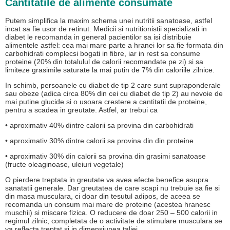
Cantitatile de alimente consumate
Putem simplifica la maxim schema unei nutritii sanatoase, astfel
incat sa fie usor de retinut. Medicii si nutritionistii specializati in
diabet le recomanda in general pacientilor sa isi distribuie
alimentele astfel: cea mai mare parte a hranei lor sa fie formata din
carbohidrati complecsi bogati in fibre, iar in rest sa consume
proteine (20% din totalulul de calorii recomandate pe zi) si sa
limiteze grasimile saturate la mai putin de 7% din caloriile zilnice.
In schimb, persoanele cu diabet de tip 2 care sunt supraponderale
sau obeze (adica circa 80% din cei cu diabet de tip 2) au nevoie de
mai putine glucide si o usoara crestere a cantitatii de proteine,
pentru a scadea in greutate. Astfel, ar trebui ca
• aproximativ 40% dintre calorii sa provina din carbohidrati
• aproximativ 30% dintre calorii sa provina din din proteine
• aproximativ 30% din calorii sa provina din grasimi sanatoase
(fructe oleaginoase, uleiuri vegetale)
O pierdere treptata in greutate va avea efecte benefice asupra
sanatatii generale. Dar greutatea de care scapi nu trebuie sa fie si
din masa musculara, ci doar din tesutul adipos, de aceea se
recomanda un consum mai mare de proteine (acestea hranesc
muschii) si miscare fizica. O reducere de doar 250 – 500 calorii in
regimul zilnic, completata de o activitate de stimulare musculara se
va reflecta treptat si in dimensiunea taliei.