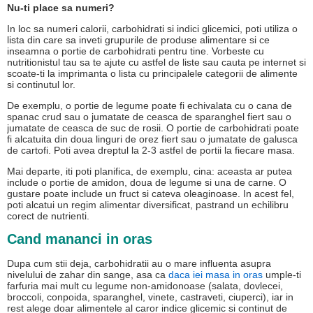
Nu-ti place sa numeri?
In loc sa numeri calorii, carbohidrati si indici glicemici, poti utiliza o
lista din care sa inveti grupurile de produse alimentare si ce
inseamna o portie de carbohidrati pentru tine. Vorbeste cu
nutritionistul tau sa te ajute cu astfel de liste sau cauta pe internet si
scoate-ti la imprimanta o lista cu principalele categorii de alimente
si continutul lor.
De exemplu, o portie de legume poate fi echivalata cu o cana de
spanac crud sau o jumatate de ceasca de sparanghel fiert sau o
jumatate de ceasca de suc de rosii. O portie de carbohidrati poate
fi alcatuita din doua linguri de orez fiert sau o jumatate de galusca
de cartofi. Poti avea dreptul la 2-3 astfel de portii la fiecare masa.
Mai departe, iti poti planifica, de exemplu, cina: aceasta ar putea
include o portie de amidon, doua de legume si una de carne. O
gustare poate include un fruct si cateva oleaginoase. In acest fel,
poti alcatui un regim alimentar diversificat, pastrand un echilibru
corect de nutrienti.
Cand mananci in oras
Dupa cum stii deja, carbohidratii au o mare influenta asupra
nivelului de zahar din sange, asa ca
daca iei masa in oras
umple-ti
farfuria mai mult cu legume non-amidonoase (salata, dovlecei,
broccoli, conpoida, sparanghel, vinete, castraveti, ciuperci), iar in
rest alege doar alimentele al caror indice glicemic si continut de