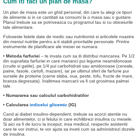
Cum iti faci un plan de masa?
Un plan de masa este un ghid personal, din care tu alegi ce tipuri
de alimente si in ce cantitati sa consumi la o masa sau o gustare.
Planul trebuie sa se potriveasca cu programul tau si cu obiceiurile
tale alimentare.
Foloseste listele date de medic sau nutritionist si articolele noastre
din meniul nutritie pentru a-ti stabili prioritatile personale. Printre
instrumente de planificare ale mesei se numara:
• Metoda farfuriei
– te invata cum sa iti distribui mancarea. Pe 1/2
din suprafata farfuriei in care mananci pui legume neamidonoase
(crude si gatite), pe 1/4 pui carbohidrati sau amidonoase (cereale,
paine, fasole, cartofi, mazare), iar pe ultimul sfert de farfurie pui
sursele de proteine (carne slaba, oua, peste, tofu, fructe de mare,
branza degresata). Inaltimea mancarii va fi cat grosimea palmei
tale.
• Numararea sau calculul carbohidratilor
• Calcularea
indicelui glicemic
(IG)
Cand ai diabet insulino-dependent, trebuie sa acorzi atentie nu
doar alimentelor, ci si felului in care echilibrezi insulina cu mesele.
Si aici va fi de lucru la inceput, insa medicul, respectiv asistentii
care te vor instrui, te vor ajuta sa inveti cum sa administrezi dozele
de insulina.