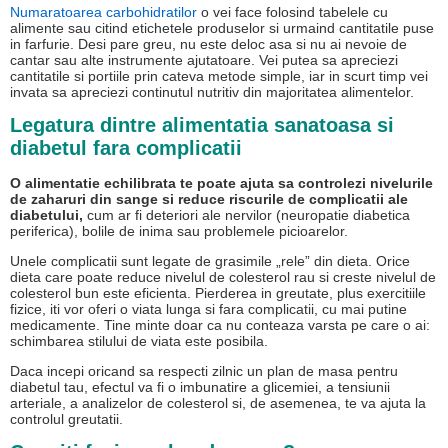
Numaratoarea carbohidratilor
o vei face folosind tabelele cu
alimente sau citind etichetele produselor si urmaind cantitatile puse
in farfurie. Desi pare greu, nu este deloc asa si nu ai nevoie de
cantar sau alte instrumente ajutatoare. Vei putea sa apreciezi
cantitatile si portiile prin cateva metode simple, iar in scurt timp vei
invata sa apreciezi continutul nutritiv din majoritatea alimentelor.
Legatura dintre alimentatia sanatoasa si
diabetul fara complicatii
O alimentatie echilibrata te poate ajuta sa controlezi nivelurile
de zaharuri din sange si reduce riscurile de complicatii ale
diabetului,
cum ar fi deteriori ale nervilor (neuropatie diabetica
periferica), bolile de inima sau problemele picioarelor.
Unele complicatii sunt legate de grasimile „rele” din dieta. Orice
dieta care poate reduce nivelul de colesterol rau si creste nivelul de
colesterol bun este eficienta. Pierderea in greutate, plus exercitiile
fizice, iti vor oferi o viata lunga si fara complicatii, cu mai putine
medicamente. Tine minte doar ca nu conteaza varsta pe care o ai:
schimbarea stilului de viata este posibila.
Daca incepi oricand sa respecti zilnic un plan de masa pentru
diabetul tau, efectul va fi o imbunatire a glicemiei, a tensiunii
arteriale, a analizelor de colesterol si, de asemenea, te va ajuta la
controlul greutatii.