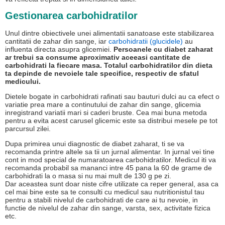
Gestionarea carbohidratilor
Unul dintre obiectivele unei alimentatii sanatoase este stabilizarea
cantitatii de zahar din sange, iar
carbohidratii (glucidele)
au
influenta directa asupra glicemiei.
Persoanele cu diabet zaharat
ar trebui sa consume aproximativ aceeasi cantitate de
carbohidrati la fiecare masa. Totalul carbohidratilor din dieta
ta depinde de nevoiele tale specifice, respectiv de sfatul
medicului.
Dietele bogate in carbohidrati rafinati sau bauturi dulci au ca efect o
variatie prea mare a continutului de zahar din sange, glicemia
inregistrand variatii mari si caderi bruste. Cea mai buna metoda
pentru a evita acest carusel glicemic este sa distribui mesele pe tot
parcursul zilei.
Dupa primirea unui diagnostic de diabet zaharat, ti se va
recomanda printre altele sa tii un jurnal alimentar. In jurnal vei tine
cont in mod special de numaratoarea carbohidratilor. Medicul iti va
recomanda probabil sa mananci intre 45 pana la 60 de grame de
carbohidrati la o masa si nu mai mult de 130 g pe zi.
Dar aceastea sunt doar niste cifre utilizate ca reper general, asa ca
cel mai bine este sa te consulti cu medicul sau nutritionistul tau
pentru a stabili nivelul de carbohidrati de care ai tu nevoie, in
functie de nivelul de zahar din sange, varsta, sex, activitate fizica
etc.