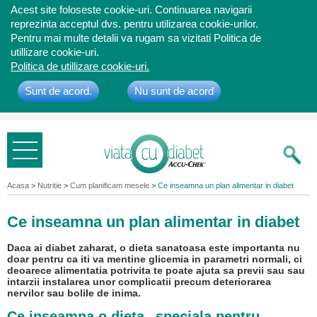
Acest site foloseste cookie-uri. Continuarea navigarii
reprezinta acceptul dvs. pentru utilizarea cookie-urilor.
Pentru mai multe detalii va rugam sa vizitati Politica de
utillizare cookie-uri.
Politica de utillizare cookie-uri.
Sunt de acord.
Nu sunt de acord
Bine ati
venit
Acasa
>
Nutritie
>
Cum planificam mesele
>
Ce inseamna un plan alimentar in diabet
Ce inseamna un plan alimentar in diabet
Daca ai diabet zaharat, o dieta sanatoasa este importanta nu
doar pentru ca iti va mentine glicemia in parametri normali, ci
deoarece alimentatia potrivita te poate ajuta sa previi sau sau
intarzii instalarea unor complicatii precum deteriorarea
nervilor sau bolile de inima.
Ce inseamna o dieta „speciala pentru