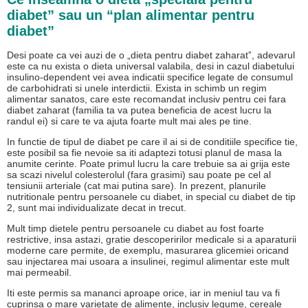
diabet” sau un “plan alimentar pentru
diabet”
Desi poate ca vei auzi de o „dieta pentru diabet zaharatˮ, adevarul
este ca nu exista o dieta universal valabila, desi in cazul diabetului
insulino-dependent vei avea indicatii specifice legate de consumul
de carbohidrati si unele interdictii. Exista in schimb un regim
alimentar sanatos, care este recomandat inclusiv pentru cei fara
diabet zaharat (familia ta va putea beneficia de acest lucru la
randul ei) si care te va ajuta foarte mult mai ales pe tine.
In functie de tipul de diabet pe care il ai si de conditiile specifice tie,
este posibil sa fie nevoie sa iti adaptezi totusi planul de masa la
anumite cerinte. Poate primul lucru la care trebuie sa ai grija este
sa scazi nivelul colesterolul (fara grasimi) sau poate pe cel al
tensiunii arteriale (cat mai putina sare). In prezent, planurile
nutritionale pentru persoanele cu diabet, in special cu diabet de tip
2, sunt mai individualizate decat in trecut.
Mult timp dietele pentru persoanele cu diabet au fost foarte
restrictive, insa astazi, gratie descoperirilor medicale si a aparaturii
moderne care permite, de exemplu, masurarea glicemiei oricand
sau injectarea mai usoara a insulinei, regimul alimentar este mult
mai permeabil.
Iti este permis sa mananci aproape orice, iar in meniul tau va fi
cuprinsa o mare varietate de alimente, inclusiv legume, cereale