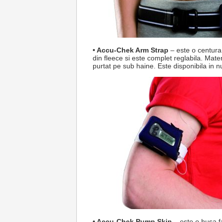
• Accu-Chek Arm Strap
– este o centura 
din fleece si este complet reglabila. Mater
purtat pe sub haine. Este disponibila in 
• Accu-Chek Pump Skin
– este o husa f