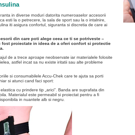
nsulina
uranta in diverse moduri datorita numeroaselor accesorii
ca esti la o petrecere, la sala de sport sau la o intalnire,
na iti asigura confortul, siguranta si discretia de care ai
orii din care poti alege ceea ce ti se potriveste –
 fost proiectate in ideea de a oferi confort si protectie
na.
ul de a trece aproape neobservate iar materialele folosite
elea, astfel incat sa nu existe iritatii sau alte probleme
oriile si consumabilele Accu-Chek care te ajuta sa porti
iar si atunci cand faci sport:
elastica cu prindere tip „arici”. Banda are suprafata din
ila. Materialul este permeabil si proiectat pentru a fi
isponibila in nuantele alb si negru.