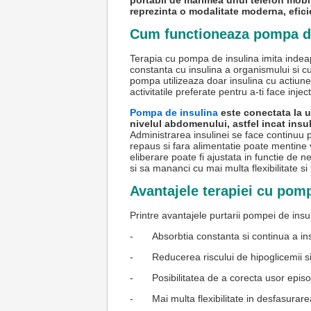
portabil de marimea unui telefon mobil 
reprezinta o modalitate moderna, efici
Cum functioneaza pompa de
Terapia cu pompa de insulina imita inde
constanta cu insulina a organismului si c
pompa utilizeaza doar insulina cu actiune
activitatile preferate pentru a-ti face inj
Pompa de insulina
este conectata la u
nivelul abdomenului, astfel incat insu
Administrarea insulinei se face continuu p
repaus si fara alimentatie poate mentine v
eliberare poate fi ajustata in functie de n
si sa mananci cu mai multa flexibilitate si 
Avantajele terapiei cu pom
Printre avantajele purtarii pompei de ins
-
Absorbtia constanta si continua a insu
-
Reducerea riscului de hipoglicemii si 
-
Posibilitatea de a corecta usor epis
-
Mai multa flexibilitate in desfasurarea 