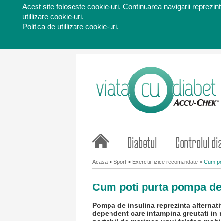
Acest site foloseste cookie-uri. Continuarea navigarii reprezinta
utillizare cookie-uri.
Politica de utillizare cookie-uri.
Diabetul
Controlul di
Acasa
>
Sport
>
Exercitii fizice recomandate
>
Cum pot
Cum poti purta pompa de 
Pompa de insulina reprezinta alternati
dependent care intampina greutati in m