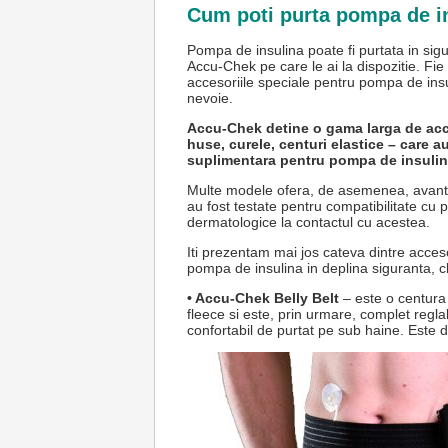
Cum poti purta pompa de i
Pompa de insulina poate fi purtata in sig
Accu-Chek pe care le ai la dispozitie. Fie 
accesoriile speciale pentru pompa de insuli
nevoie.
Accu-Chek detine o gama larga de acces
huse, curele, centuri elastice – care au
suplimentara pentru pompa de insuli
Multe modele ofera, de asemenea, avantaj
au fost testate pentru compatibilitate cu pi
dermatologice la contactul cu acestea.
Iti prezentam mai jos cateva dintre acces
pompa de insulina in deplina siguranta, ch
• Accu-Chek Belly Belt
– este o centura 
fleece si este, prin urmare, complet reglab
confortabil de purtat pe sub haine. Este d