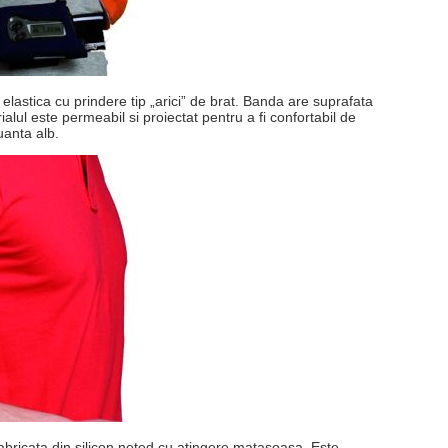
elastica cu prindere tip „arici” de brat. Banda are suprafata
ialul este permeabil si proiectat pentru a fi confortabil de
nuanta alb.
abricata din silicon neted cu atingere matasoasa. Este