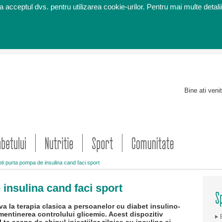
 acceptul dvs. pentru utilizarea cookie-urilor. Pentru mai multe detalii
Bine ati veni
abetului
Nutritie
Sport
Comunitate
i purta pompa de insulina cand faci sport
insulina cand faci sport
S
va la terapia clasica a persoanelor cu diabet insulino-
entinerea controlului glicemic. Acest dispozitiv