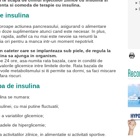
te scapa de chinul injectiilor zilnice cu insulina si
enta si comoda de terapie cu insulina.
 insulina
aproape actiunea pancreasului, asigurand o alimentare
u doze suplimentare atunci cand este necesar. In plus,
 rapida, astfel ca nu mai este nevoie sa renunti la
ectia ori pentru a manca intr-un moment nepotrivit.
n cateter care se implanteaza sub piele, de regula la
lina sa ajunga in organism.
e 24 ore, asa-numita rata bazala, care in conditii de
alorile glicemice intre limitele dorite. Rata bazala de
Reco
evoile metabolismului si iti permite sa dormi, sa faci miscare
fara riscuri.
pa de insulina
ulina se numara:
linei, cu mai putine fluctuatii;
a variatiilor glicemice;
oadele de hiperglicemie;
activitatilor zilnice, in alimentatie si activitati sportive.