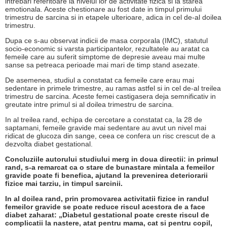
intrebari referitoare la nivelul lor de activitate fizica si la starea
emotionala. Aceste chestionare au fost date in timpul primului
trimestru de sarcina si in etapele ulterioare, adica in cel de-al doilea
trimestru.
Dupa ce s-au observat indicii de masa corporala (IMC), statutul
socio-economic si varsta participantelor, rezultatele au aratat ca
femeile care au suferit simptome de depresie aveau mai multe
sanse sa petreaca perioade mai mari de timp stand asezate.
De asemenea, studiul a constatat ca femeile care erau mai
sedentare in primele trimestre, au ramas astfel si in cel de-al treilea
trimestru de sarcina. Aceste femei castigasera deja semnificativ in
greutate intre primul si al doilea trimestru de sarcina.
In al treilea rand, echipa de cercetare a constatat ca, la 28 de
saptamani, femeile gravide mai sedentare au avut un nivel mai
ridicat de glucoza din sange, ceea ce confera un risc crescut de a
dezvolta diabet gestational.
Concluziile autorului studiului merg in doua directii: in primul
rand, s-a remarcat ca o stare de bunastare mintala a femeilor
gravide poate fi benefica, ajutand la prevenirea deteriorarii
fizice mai tarziu, in timpul sarcinii.
In al doilea rand, prin promovarea activitatii fizice in randul
femeilor gravide se poate reduce riscul acestora de a face
diabet zaharat: „Diabetul gestational poate creste riscul de
complicatii la nastere, atat pentru mama, cat si pentru copil,