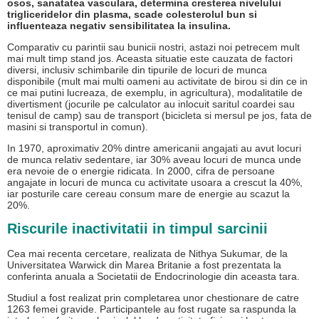
osos, sanatatea vasculara, determina cresterea nivelului
trigliceridelor din plasma, scade colesterolul bun si
influenteaza negativ sensibilitatea la insulina.
Comparativ cu parintii sau bunicii nostri, astazi noi petrecem mult
mai mult timp stand jos. Aceasta situatie este cauzata de factori
diversi, inclusiv schimbarile din tipurile de locuri de munca
disponibile (mult mai multi oameni au activitate de birou si din ce in
ce mai putini lucreaza, de exemplu, in agricultura), modalitatile de
divertisment (jocurile pe calculator au inlocuit saritul coardei sau
tenisul de camp) sau de transport (bicicleta si mersul pe jos, fata de
masini si transportul in comun).
In 1970, aproximativ 20% dintre americanii angajati au avut locuri
de munca relativ sedentare, iar 30% aveau locuri de munca unde
era nevoie de o energie ridicata. In 2000, cifra de persoane
angajate in locuri de munca cu activitate usoara a crescut la 40%,
iar posturile care cereau consum mare de energie au scazut la
20%.
Riscurile inactivitatii in timpul sarcinii
Cea mai recenta cercetare, realizata de Nithya Sukumar, de la
Universitatea Warwick din Marea Britanie a fost prezentata la
conferinta anuala a Societatii de Endocrinologie din aceasta tara.
Studiul a fost realizat prin completarea unor chestionare de catre
1263 femei gravide. Participantele au fost rugate sa raspunda la