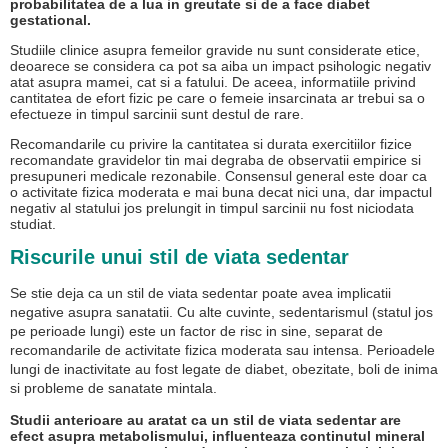
probabilitatea de a lua in greutate si de a face diabet
gestational.
Studiile clinice asupra femeilor gravide nu sunt considerate etice,
deoarece se considera ca pot sa aiba un impact psihologic negativ
atat asupra mamei, cat si a fatului. De aceea, informatiile privind
cantitatea de efort fizic pe care o femeie insarcinata ar trebui sa o
efectueze in timpul sarcinii sunt destul de rare.
Recomandarile cu privire la cantitatea si durata exercitiilor fizice
recomandate gravidelor tin mai degraba de observatii empirice si
presupuneri medicale rezonabile. Consensul general este doar ca
o activitate fizica moderata e mai buna decat nici una, dar impactul
negativ al statului jos prelungit in timpul sarcinii nu fost niciodata
studiat.
Riscurile unui stil de viata sedentar
Se stie deja ca un stil de viata sedentar poate avea implicatii
negative asupra sanatatii. Cu alte cuvinte, sedentarismul (statul jos
pe perioade lungi) este un factor de risc in sine, separat de
recomandarile de activitate fizica moderata sau intensa. Perioadele
lungi de inactivitate au fost legate de diabet, obezitate, boli de inima
si probleme de sanatate mintala.
Studii anterioare au aratat ca un stil de viata sedentar are
efect asupra metabolismului, influenteaza continutul mineral