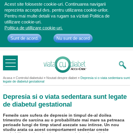
Acest site foloseste cookie-uri. Continuarea navigarii
reprezinta acceptul dvs. pentru utilizarea cookie-urilor.
Pentru mai multe detalii va rugam sa vizitati Politica de
utillizare cookie-uri.
Politica de utillizare cookie-uri.
Sunt de acord.
Nu sunt de acord
Bine ati
venit
Acasa
>
Controlul diabetului
>
Noutati despre diabet
>
Depresia si o viata sedentara sunt
legate de diabetul gestational
Depresia si o viata sedentara sunt legate
de diabetul gestational
Femeile care sufera de depresie in timpul de-al doilea
trimestru de sarcina au o probabilitate mai mare sa petreaca
perioade lungi de timp stand asezate sau intinse. Un nou
studiu arata ca acest comportament sedentar creste