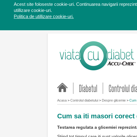
Acest site foloseste cookie-uri. Continuarea navigarii reprezinta
utillizare cookie-uri.
Politica de utillizare cookie-uri.
Diabetul
Controlul di
Acasa
>
Controlul diabetului
>
Despre glicemie
>
Cum s
Cum sa iti masori corect
Testarea regulata a glicemiei reprezin
Stiind tot timpul care iti sunt valorile glic