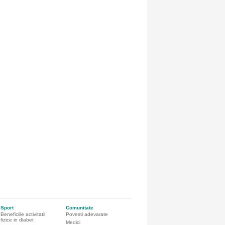
Sport
Comunitate
Beneficiile activitatii
Povesti adevarate
fizice in diabet
Medici