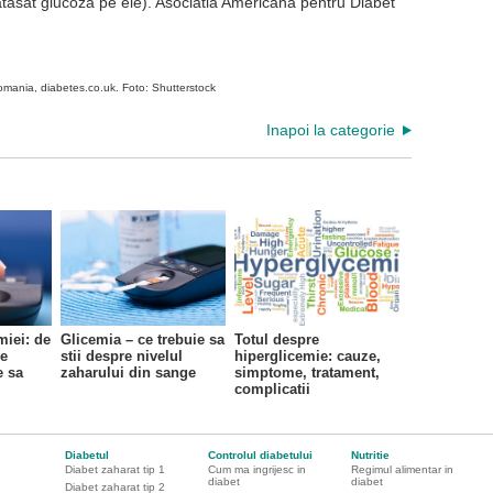
atasat glucoza pe ele). Asociatia Americana pentru Diabet
omania, diabetes.co.uk. Foto: Shutterstock
Inapoi la categorie
miei: de
Glicemia – ce trebuie sa
Totul despre
ie
stii despre nivelul
hiperglicemie: cauze,
e sa
zaharului din sange
simptome, tratament,
complicatii
Diabetul
Controlul diabetului
Nutritie
Diabet zaharat tip 1
Cum ma ingrijesc in
Regimul alimentar in
diabet
diabet
Diabet zaharat tip 2