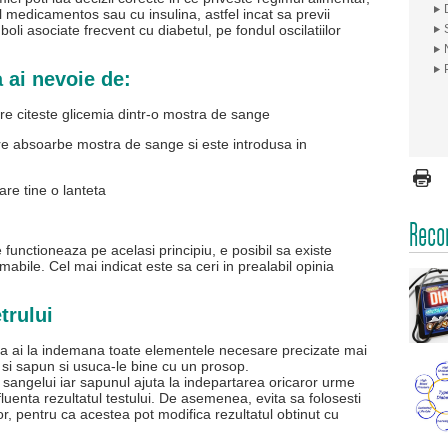
ul medicamentos sau cu insulina, astfel incat sa previi
li asociate frecvent cu diabetul, pe fondul oscilatiilor
 ai nevoie de:
are citeste glicemia dintr-o mostra de sange
e absoarbe mostra de sange si este introdusa in
are tine o lanteta
Recom
 functioneaza pe acelasi principiu, e posibil sa existe
abile. Cel mai indicat este sa ceri in prealabil opinia
trului
 ca ai la indemana toate elementele necesare precizate mai
 si sapun si usuca-le bine cu un prosop.
a sangelui iar sapunul ajuta la indepartarea oricaror urme
uenta rezultatul testului. De asemenea, evita sa folosesti
, pentru ca acestea pot modifica rezultatul obtinut cu