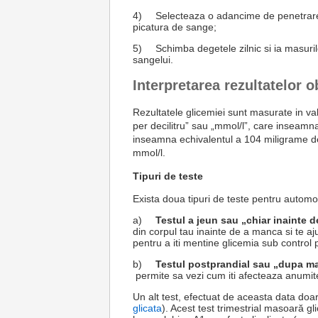
4)
Selecteaza o adancime de penetrare 
picatura de sange;
5)
Schimba degetele zilnic si ia masuri
sangelui.
Interpretarea rezultatelor 
Rezultatele glicemiei sunt masurate in v
per decilitru” sau „mmol/l”, care inseamna 
inseamna echivalentul a 104 miligrame de
mmol/l.
Tipuri de teste
Exista doua tipuri de teste pentru automon
a)
Testul a jeun sau „chiar inainte
din corpul tau inainte de a manca si te a
pentru a iti mentine glicemia sub control p
b)
Testul postprandial sau „dupa m
permite sa vezi cum iti afecteaza anumite
Un alt test, efectuat de aceasta data doar
glicata
). Acest test trimestrial masoară g