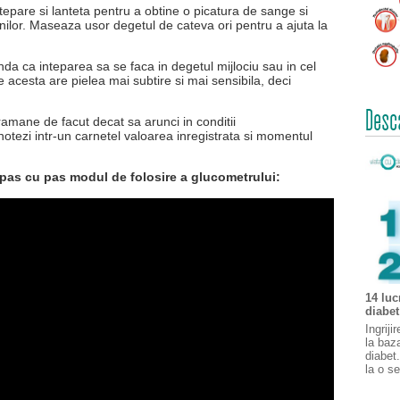
ntepare si lanteta pentru a obtine o picatura de sange si
unilor. Maseaza usor degetul de cateva ori pentru a ajuta la
a ca inteparea sa se faca in degetul mijlociu sau in cel
e acesta are pielea mai subtire si mai sensibila, deci
Desc
 ramane de facut decat sa arunci in conditii
notezi intr-un carnetel valoarea inregistrata si momentul
 pas cu pas modul de folosire a glucometrului:
14 luc
diabet
Ingrij
la baza
diabet
la o s