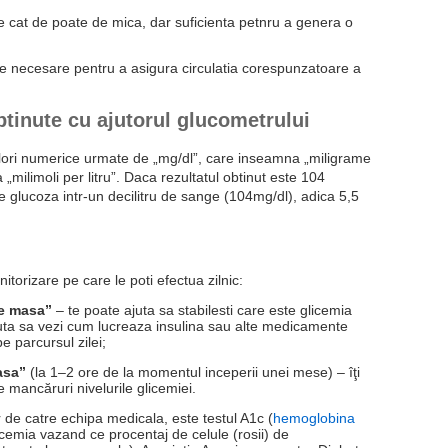
cat de poate de mica, dar suficienta petnru a genera o
le necesare pentru a asigura circulatia corespunzatoare a
obtinute cu ajutorul glucometrului
alori numerice urmate de „mg/dl”, care inseamna „miligrame
„milimoli per litru”. Daca rezultatul obtinut este 104
 glucoza intr-un decilitru de sange (104mg/dl), adica 5,5
itorizare pe care le poti efectua zilnic:
 de masa”
– te poate ajuta sa stabilesti care este glicemia
juta sa vezi cum lucreaza insulina sau alte medicamente
e parcursul zilei;
asa”
(la 1–2 ore de la momentul inceperii unei mese) – îţi
 mancăruri nivelurile glicemiei.
 de catre echipa medicala, este testul A1c (
hemoglobina
licemia vazand ce procentaj de celule (rosii) de