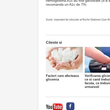
hemoglobina A1c au fost glicolizate (s-a 
recomanda un A1c de 7%.
Surse: materialul de educatie al Roche Diabetes Care R
Citeste si
Factori care afecteaza
Verificarea glice
glicemia
ce si cand trebu
facuta, ce trebui
urmaresti