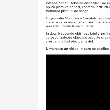
Inteapa degetul folosind dispozitivul de i
aplica picatura pe test, conform instructi
formarea picaturii de sange.
Organizatia Mondiala a Sanatatii recomand
inelar si sa se evite degetul mic, deoarec
procedeul poate fi mai dureros.
In doar 5 secunde obtii rezultatul si nu-ti
corespunzatoare obiectele ascutite si sa 
zilei cand a fost efectuat testul.
Urmareste un video in care se explica