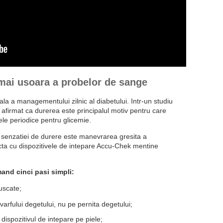
 mai usoara a probelor de sange
ala a managementului zilnic al diabetului. Intr-un studiu
 afirmat ca durerea este principalul motiv pentru care
ele periodice pentru glicemie.
ea senzatiei de durere este manevrarea gresita a
ecta cu dispozitivele de intepare Accu-Chek mentine
mand cinci pasi simpli:
uscate;
 varfului degetului, nu pe pernita degetului;
dispozitivul de intepare pe piele;