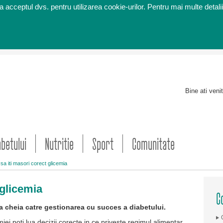
 acceptul dvs. pentru utilizarea cookie-urilor. Pentru mai multe detalii
Bine ati veni
abetului
Nutritie
Sport
Comunitate
a iti masori corect glicemia
 glicemia
C
ta cheia catre gestionarea cu succes a diabetului.
emiei poti lua decizii corecte in ce priveste regimul alimentar,