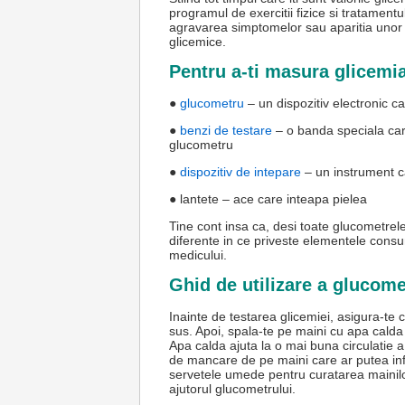
programul de exercitii fizice si tratament
agravarea simptomelor sau aparitia unor bo
glicemice.
Pentru a-ti masura glicemia
●
glucometru
– un dispozitiv electronic c
●
benzi de testare
– o banda speciala car
glucometru
●
dispozitiv de intepare
– un instrument c
● lantete – ace care inteapa pielea
Tine cont insa ca, desi toate glucometrele
diferente in ce priveste elementele consum
medicului.
Ghid de utilizare a glucome
Inainte de testarea glicemiei, asigura-te
sus. Apoi, spala-te pe maini cu apa calda
Apa calda ajuta la o mai buna circulatie 
de mancare de pe maini care ar putea infl
servetele umede pentru curatarea mainilor
ajutorul glucometrului.