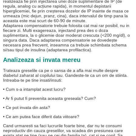
realizeaza fie prin injectarea unei doze suplimentare de IP (de
regula, analog cu acțiune rapida), in momentul depistarii
hiperglicemiei, fie prin creșterea dozelor de IP inainte de masa ce
urmeaza (mic dejun, pranz, cina), daca intervalul de timp pana la
aceasta este mai scurt de 60-90 de minute.
Adaptarea compensatorie trebuie folosita cat mai rar posibil, nu in
fiecare zi. Multi exagereaza, injectand prea des o doza
suplimentara, la o glicemie doar moderat crescuta (<200 mg/dl), o
singura data. Daca adaptarea compensatorie se dovedește
necesara prea frecvent, inseamna ca trebuie schimbata schema
si/sau tipul de insulina (adaptarea profilactica).
Analizeaza si invata mereu
Trateaza greselile ca pe o sansa de a afla mai multe despre
diabetul zaharat al copilului tau. Gandeste-te ca un om de stiinta.
Intreaba-te pe tine insati/insuti:
• Cum s-a intamplat acest lucru?
• Ar fi putut fi prevenita aceasta greseala? Cum?
• Ce pot invata din asta?
• Ce am putea face diferit data viitoare?
Cand urmaresti sa faci lucrurile foarte bine, dar nu te consumi
neproductiv din cauza greselilor, va scadea din presiunea care
exista atat pe tine (sau pe cei din familia ta), cat si pe copil. Sa