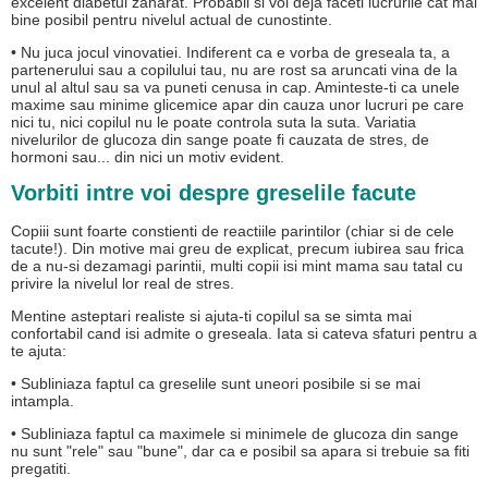
excelent diabetul zaharat. Probabil si voi deja faceti lucrurile cat mai
bine posibil pentru nivelul actual de cunostinte.
• Nu juca jocul vinovatiei. Indiferent ca e vorba de greseala ta, a
partenerului sau a copilului tau, nu are rost sa aruncati vina de la
unul al altul sau sa va puneti cenusa in cap. Aminteste-ti ca unele
maxime sau minime glicemice apar din cauza unor lucruri pe care
nici tu, nici copilul nu le poate controla suta la suta. Variatia
nivelurilor de glucoza din sange poate fi cauzata de stres, de
hormoni sau... din nici un motiv evident.
Vorbiti intre voi despre greselile facute
Copiii sunt foarte constienti de reactiile parintilor (chiar si de cele
tacute!). Din motive mai greu de explicat, precum iubirea sau frica
de a nu-si dezamagi parintii, multi copii isi mint mama sau tatal cu
privire la nivelul lor real de stres.
Mentine asteptari realiste si ajuta-ti copilul sa se simta mai
confortabil cand isi admite o greseala. Iata si cateva sfaturi pentru a
te ajuta:
• Subliniaza faptul ca greselile sunt uneori posibile si se mai
intampla.
• Subliniaza faptul ca maximele si minimele de glucoza din sange
nu sunt "rele" sau "bune", dar ca e posibil sa apara si trebuie sa fiti
pregatiti.