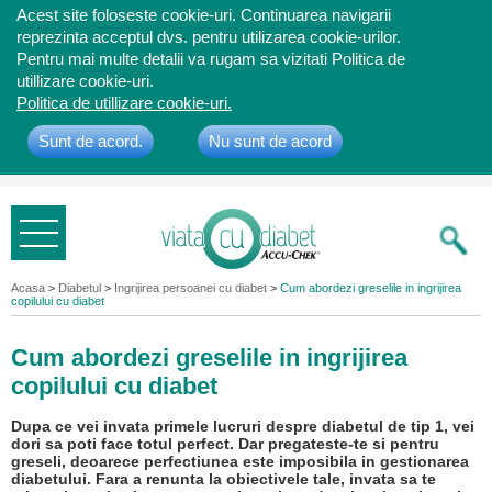
Acest site foloseste cookie-uri. Continuarea navigarii
reprezinta acceptul dvs. pentru utilizarea cookie-urilor.
Pentru mai multe detalii va rugam sa vizitati Politica de
utillizare cookie-uri.
Politica de utillizare cookie-uri.
Sunt de acord.
Nu sunt de acord
Bine ati
venit
Acasa
>
Diabetul
>
Ingrijirea persoanei cu diabet
>
Cum abordezi greselile in ingrijirea
copilului cu diabet
Cum abordezi greselile in ingrijirea
copilului cu diabet
Dupa ce vei invata primele lucruri despre diabetul de tip 1, vei
dori sa poti face totul perfect. Dar pregateste-te si pentru
greseli, deoarece perfectiunea este imposibila in gestionarea
diabetului. Fara a renunta la obiectivele tale, invata sa te