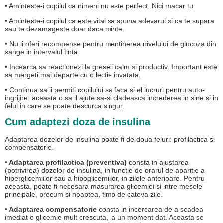
• Aminteste-i copilul ca nimeni nu este perfect. Nici macar tu.
• Aminteste-i copilul ca este vital sa spuna adevarul si ca te supara
sau te dezamageste doar daca minte.
• Nu ii oferi recompense pentru mentinerea nivelului de glucoza din
sange in intervalul tinta.
• Incearca sa reactionezi la greseli calm si productiv. Important este
sa mergeti mai departe cu o lectie invatata.
• Continua sa ii permiti copilului sa faca si el lucruri pentru auto-
ingrijire: aceasta o sa il ajute sa-si cladeasca increderea in sine si in
felul in care se poate descurca singur.
Cum adaptezi doza de insulina
Adaptarea dozelor de insulina poate fi de doua feluri: profilactica si
compensatorie.
• Adaptarea profilactica (preventiva)
consta in ajustarea
(potrivirea) dozelor de insulina, in functie de orarul de aparitie a
hiperglicemiilor sau a hipoglicemiilor, in zilele anterioare. Pentru
aceasta, poate fi necesara masurarea glicemiei si intre mesele
principale, precum si noaptea, timp de cateva zile.
• Adaptarea compensatorie
consta in incercarea de a scadea
imediat o glicemie mult crescuta, la un moment dat. Aceasta se