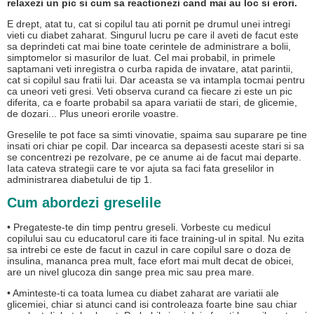
relaxezi un pic si cum sa reactionezi cand mai au loc si erori.
E drept, atat tu, cat si copilul tau ati pornit pe drumul unei intregi
vieti cu diabet zaharat. Singurul lucru pe care il aveti de facut este
sa deprindeti cat mai bine toate cerintele de administrare a bolii,
simptomelor si masurilor de luat. Cel mai probabil, in primele
saptamani veti inregistra o curba rapida de invatare, atat parintii,
cat si copilul sau fratii lui. Dar aceasta se va intampla tocmai pentru
ca uneori veti gresi. Veti observa curand ca fiecare zi este un pic
diferita, ca e foarte probabil sa apara variatii de stari, de glicemie,
de dozari... Plus uneori erorile voastre.
Greselile te pot face sa simti vinovatie, spaima sau suparare pe tine
insati ori chiar pe copil. Dar incearca sa depasesti aceste stari si sa
se concentrezi pe rezolvare, pe ce anume ai de facut mai departe.
Iata cateva strategii care te vor ajuta sa faci fata greselilor in
administrarea diabetului de tip 1.
Cum abordezi greselile
• Pregateste-te din timp pentru greseli. Vorbeste cu medicul
copilului sau cu educatorul care iti face training-ul in spital. Nu ezita
sa intrebi ce este de facut in cazul in care copilul sare o doza de
insulina, mananca prea mult, face efort mai mult decat de obicei,
are un nivel glucoza din sange prea mic sau prea mare.
• Aminteste-ti ca toata lumea cu diabet zaharat are variatii ale
glicemiei, chiar si atunci cand isi controleaza foarte bine sau chiar