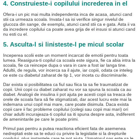
4. Construieste-i copilului increderea in el
Ofera-i un pic mai multa independenta inca de acasa, atunci cand
stii ca urmeaza scoala. Invata-l sa isi verifice singur nivelul de
glucoza din sange, de exemplu, atunci cand stii ca e gata. Asta ii va
da incredere copilului ca poate avea grija de el insusi si atunci cand
nu esti cu el.
5. Asculta-l si linisteste-l pe micul scolar
Inceperea scolii este un moment incarcat de emotii pentru toata
lumea. Reasigura-ti copilul ca scoala este sigura, fie ca abia intra la
scoala, fie ca reincepe dupa o vara in care a fost iar langa tine.
Adultii, de regula, vor incerca sa il ajute, iar copiii, odata ce inteleg
ce este cu diabetul zaharat de tip 1, vor inceta cu discriminarile.
Dar exista si posibilitatea ca fiul sau fiica ta sa fie traumatizat de
copii. Unii copii cu diabet zaharat nu vor sa spuna la scoala ca au
diabet. Analogii de insulina ii pot ajuta pe acesti copii sa treaca de
orele de scoala fara să fie stigmatizati, dar acest lucru este mai la
indemana unui copil mai mare, care poate disimula. Daca exista
copii care ii fac probleme copilului (colegi sau copii mai mari) ori
chiar adulti incurajeaza-ti copilul sa iti spuna despre asta, indiferent
de amenintarile pe care le poate primi.
Primul pas pentru a putea reactiona eficient fata de asemenea
nedreptati este sa te educi cu privire la legislatie si la drepturile
copilului, plus instantele care te pot ajuta. Urmatorul pas este sa le