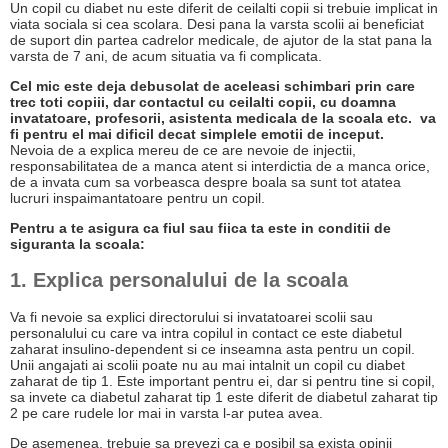
Un copil cu diabet nu este diferit de ceilalti copii si trebuie implicat in
viata sociala si cea scolara. Desi pana la varsta scolii ai beneficiat
de suport din partea cadrelor medicale, de ajutor de la stat pana la
varsta de 7 ani, de acum situatia va fi complicata.
Cel mic este deja debusolat de aceleasi schimbari prin care
trec toti copiii, dar contactul cu ceilalti copii, cu doamna
invatatoare, profesorii, asistenta medicala de la scoala etc. va
fi pentru el mai dificil decat simplele emotii de inceput.
Nevoia de a explica mereu de ce are nevoie de injectii,
responsabilitatea de a manca atent si interdictia de a manca orice,
de a invata cum sa vorbeasca despre boala sa sunt tot atatea
lucruri inspaimantatoare pentru un copil.
Pentru a te asigura ca fiul sau fiica ta este in conditii de
siguranta la scoala:
1. Explica personalului de la scoala
Va fi nevoie sa explici directorului si invatatoarei scolii sau
personalului cu care va intra copilul in contact ce este diabetul
zaharat insulino-dependent si ce inseamna asta pentru un copil.
Unii angajati ai scolii poate nu au mai intalnit un copil cu diabet
zaharat de tip 1. Este important pentru ei, dar si pentru tine si copil,
sa invete ca diabetul zaharat tip 1 este diferit de diabetul zaharat tip
2 pe care rudele lor mai in varsta l-ar putea avea.
De asemenea, trebuie sa prevezi ca e posibil sa exista opinii