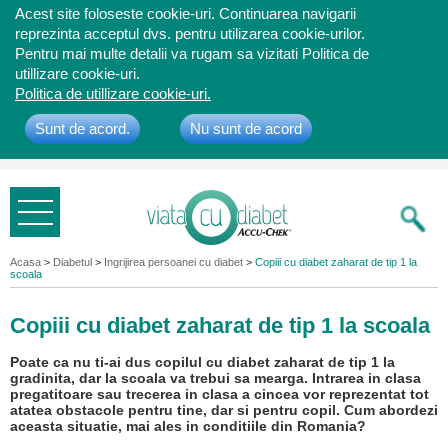
Acest site foloseste cookie-uri. Continuarea navigarii
reprezinta acceptul dvs. pentru utilizarea cookie-urilor.
Pentru mai multe detalii va rugam sa vizitati Politica de
utillizare cookie-uri.
Politica de utillizare cookie-uri.
Sunt de acord.
Nu sunt de acord
Bine ati
venit
Acasa
>
Diabetul
>
Ingrijirea persoanei cu diabet
>
Copiii cu diabet zaharat de tip 1 la
scoala
Copiii cu diabet zaharat de tip 1 la scoala
Poate ca nu ti-ai dus copilul cu diabet zaharat de tip 1 la
gradinita, dar la scoala va trebui sa mearga. Intrarea in clasa
pregatitoare sau trecerea in clasa a cincea vor reprezentat tot
atatea obstacole pentru tine, dar si pentru copil. Cum abordezi
aceasta situatie, mai ales in conditiile din Romania?