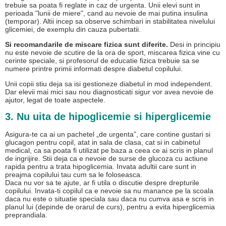
trebuie sa poata fi reglate in caz de urgenta. Unii elevi sunt in
perioada "lunii de miere", cand au nevoie de mai putina insulina
(temporar). Altii incep sa observe schimbari in stabilitatea nivelului
glicemiei, de exemplu din cauza pubertatii.
Si recomandarile de miscare fizica sunt diferite.
Desi in principiu
nu este nevoie de scutire de la ora de sport, miscarea fizica vine cu
cerinte speciale, si profesorul de educatie fizica trebuie sa se
numere printre primii informati despre diabetul copilului.
Unii copii stiu deja sa isi gestioneze diabetul in mod independent.
Dar elevii mai mici sau nou diagnosticati sigur vor avea nevoie de
ajutor, legat de toate aspectele.
3. Nu uita de hipoglicemie si hiperglicemie
Asigura-te ca ai un pachetel „de urgenta”, care contine gustari si
glucagon pentru copil, atat in sala de clasa, cat si in cabinetul
medical, ca sa poata fi utilizat pe baza a ceea ce ai scris in planul
de ingrijire. Stii deja ca e nevoie de surse de glucoza cu actiune
rapida pentru a trata hipoglicemia. Invata adultii care sunt in
preajma copilului tau cum sa le foloseasca.
Daca nu vor sa te ajute, ar fi utila o discutie despre drepturile
copilului. Invata-ti copilul ca e nevoie sa nu manance pe la scoala
daca nu este o situatie speciala sau daca nu cumva asa e scris in
planul lui (depinde de orarul de curs), pentru a evita hiperglicemia
preprandiala.