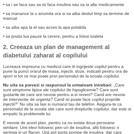
• sa i se faca sau sa isi faca insulina sau sa ia alte medicamente
• sa manance la o anumita ora si sa aiba destul timp sa termine de
mancat
• sa aiba apa la el sau acces la apa potabila
• sa poata lua pauze la cerere, pentru a folosi toaleta
2. Creeaza un plan de management al
diabetului zaharat al copilului
Lucreaza impreuna cu medicul care iti ingrijeste copilul pentru a
pune la punct orarul de masa, injectii, doze, indicatii pentru ora de
sport si tot ce mai poate privi personalul de la scoala copilului.
Nu uita sa prevezi si raspunsul la urmatoare intrebari:
„Care
sunt simptome tipice ale copilului de hipoglicemie? Care sunt
gustarile de care are nevoie pentru a-si reveni? Cand are nevoie
de interventie de urgenta? Cand isi poate face copilul propriile
injectii?” Nu uita sa lasi si numarul tau de telefon. Asigura-te ca
personalul de la scoala stie care sunt drepturile copilului, dar este si
empatic la problemele lui.
E nevoie de acest plan, pentru ca nu exista doua persoane
similare. Unii elevi folosesc pen-uri de insulina, altii folosesc o
seringa si un flacon. Unii pot purta pompe de insulina, dar care