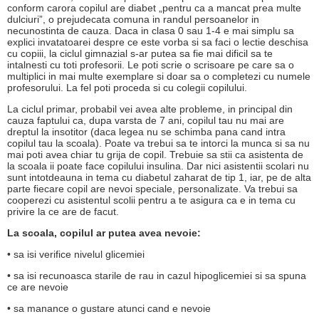
conform carora copilul are diabet „pentru ca a mancat prea multe
dulciuri”, o prejudecata comuna in randul persoanelor in
necunostinta de cauza. Daca in clasa 0 sau 1-4 e mai simplu sa
explici invatatoarei despre ce este vorba si sa faci o lectie deschisa
cu copiii, la ciclul gimnazial s-ar putea sa fie mai dificil sa te
intalnesti cu toti profesorii. Le poti scrie o scrisoare pe care sa o
multiplici in mai multe exemplare si doar sa o completezi cu numele
profesorului. La fel poti proceda si cu colegii copilului.
La ciclul primar, probabil vei avea alte probleme, in principal din
cauza faptului ca, dupa varsta de 7 ani, copilul tau nu mai are
dreptul la insotitor (daca legea nu se schimba pana cand intra
copilul tau la scoala). Poate va trebui sa te intorci la munca si sa nu
mai poti avea chiar tu grija de copil. Trebuie sa stii ca asistenta de
la scoala ii poate face copilului insulina. Dar nici asistentii scolari nu
sunt intotdeauna in tema cu diabetul zaharat de tip 1, iar, pe de alta
parte fiecare copil are nevoi speciale, personalizate. Va trebui sa
cooperezi cu asistentul scolii pentru a te asigura ca e in tema cu
privire la ce are de facut.
La scoala, copilul ar putea avea nevoie:
• sa isi verifice nivelul glicemiei
• sa isi recunoasca starile de rau in cazul hipoglicemiei si sa spuna
ce are nevoie
• sa manance o gustare atunci cand e nevoie