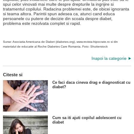
spui celor vinovati mai multe despre drepturile la ingrijire si
tratamentul copilului. Radacina problemei este, de obicei ignoranta
si teama altora. Parintii spun adesea ca, atunci cand educa
persoanele cu putere de decizie din scoala despre diabet,
problema este rezolvata complet si rapid.
Surse: Asociatia Americana de Diabet (diabetes.org), www.revista-hipocrate.ro si din
materialul de educatie al Roche Diabetes Care Romania.
Foto: Shutterstock
Inapoi la categorie
Citeste si
Ce faci daca cineva drag e diagnosticat cu
diabet?
Cum sa iti ajuti copilul adolescent cu
diabet