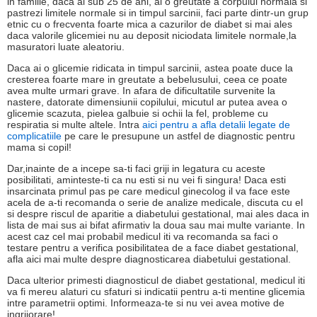
in familie, daca ai sub 25 de ani, ai o greutate a corpului normala si
pastrezi limitele normale si in timpul sarcinii, faci parte dintr-un grup
etnic cu o frecventa foarte mica a cazurilor de diabet si mai ales
daca valorile glicemiei nu au deposit niciodata limitele normale,la
masuratori luate aleatoriu.
Daca ai o glicemie ridicata in timpul sarcinii, astea poate duce la
cresterea foarte mare in greutate a bebelusului, ceea ce poate
avea multe urmari grave. In afara de dificultatile survenite la
nastere, datorate dimensiunii copilului, micutul ar putea avea o
glicemie scazuta, pielea galbuie si ochii la fel, probleme cu
respiratia si multe altele. Intra
aici pentru a afla detalii legate de
complicatiile
pe care le presupune un astfel de diagnostic pentru
mama si copil!
Dar,inainte de a incepe sa-ti faci griji in legatura cu aceste
posibilitati, aminteste-ti ca nu esti si nu vei fi singura! Daca esti
insarcinata primul pas pe care medicul ginecolog il va face este
acela de a-ti recomanda o serie de analize medicale, discuta cu el
si despre riscul de aparitie a diabetului gestational, mai ales daca in
lista de mai sus ai bifat afirmativ la doua sau mai multe variante. In
acest caz cel mai probabil medicul iti va recomanda sa faci o
testare pentru a verifica posibilitatea de a face diabet gestational,
afla aici mai multe despre diagnosticarea diabetului gestational.
Daca ulterior primesti diagnosticul de diabet gestational, medicul iti
va fi mereu alaturi cu sfaturi si indicatii pentru a-ti mentine glicemia
intre parametrii optimi. Informeaza-te si nu vei avea motive de
ingrijorare!