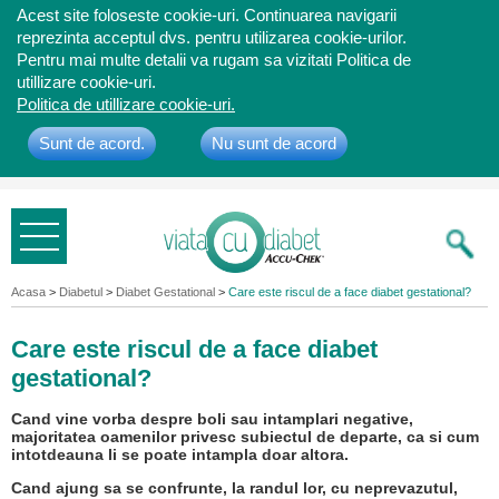
Acest site foloseste cookie-uri. Continuarea navigarii
reprezinta acceptul dvs. pentru utilizarea cookie-urilor.
Pentru mai multe detalii va rugam sa vizitati Politica de
utillizare cookie-uri.
Politica de utillizare cookie-uri.
Sunt de acord.
Nu sunt de acord
Bine ati
venit
Acasa
>
Diabetul
>
Diabet Gestational
>
Care este riscul de a face diabet gestational?
Care este riscul de a face diabet
gestational?
Cand vine vorba despre boli sau intamplari negative,
majoritatea oamenilor privesc subiectul de departe, ca si cum
intotdeauna li se poate intampla doar altora.
Cand ajung sa se confrunte, la randul lor, cu neprevazutul,