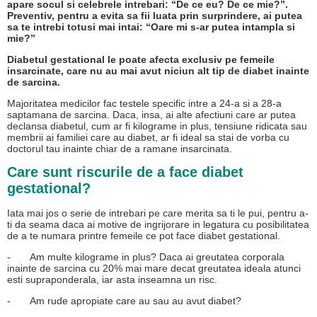
apare socul si celebrele intrebari: “De ce eu? De ce mie?”.
Preventiv, pentru a evita sa fii luata prin surprindere, ai putea
sa te intrebi totusi mai intai: “Oare mi s-ar putea intampla si
mie?”
Diabetul gestational le poate afecta exclusiv pe femeile
insarcinate, care nu au mai avut niciun alt tip de diabet inainte
de sarcina.
Majoritatea medicilor fac testele specific intre a 24-a si a 28-a
saptamana de sarcina. Daca, insa, ai alte afectiuni care ar putea
declansa diabetul, cum ar fi kilograme in plus, tensiune ridicata sau
membrii ai familiei care au diabet, ar fi ideal sa stai de vorba cu
doctorul tau inainte chiar de a ramane insarcinata.
Care sunt riscurile de a face diabet
gestational?
Iata mai jos o serie de intrebari pe care merita sa ti le pui, pentru a-
ti da seama daca ai motive de ingrijorare in legatura cu posibilitatea
de a te numara printre femeile ce pot face diabet gestational.
-
Am multe kilograme in plus? Daca ai greutatea corporala
inainte de sarcina cu 20% mai mare decat greutatea ideala atunci
esti supraponderala, iar asta inseamna un risc.
-
Am rude apropiate care au sau au avut diabet?