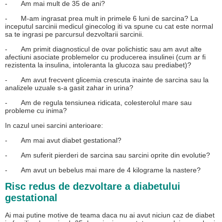
-
Am mai mult de 35 de ani?
-
M-am ingrasat prea mult in primele 6 luni de sarcina? La
inceputul sarcinii medicul ginecolog iti va spune cu cat este normal
sa te ingrasi pe parcursul dezvoltarii sarcinii.
-
Am primit diagnosticul de ovar polichistic sau am avut alte
afectiuni asociate problemelor cu producerea insulinei (cum ar fi
rezistenta la insulina, intoleranta la glucoza sau prediabet)?
-
Am avut frecvent glicemia crescuta inainte de sarcina sau la
analizele uzuale s-a gasit zahar in urina?
-
Am de regula tensiunea ridicata, colesterolul mare sau
probleme cu inima?
In cazul unei sarcini anterioare:
-
Am mai avut diabet gestational?
-
Am suferit pierderi de sarcina sau sarcini oprite din evolutie?
-
Am avut un bebelus mai mare de 4 kilograme la nastere?
Risc redus de dezvoltare a diabetului
gestational
Ai mai putine motive de teama daca nu ai avut niciun caz de diabet