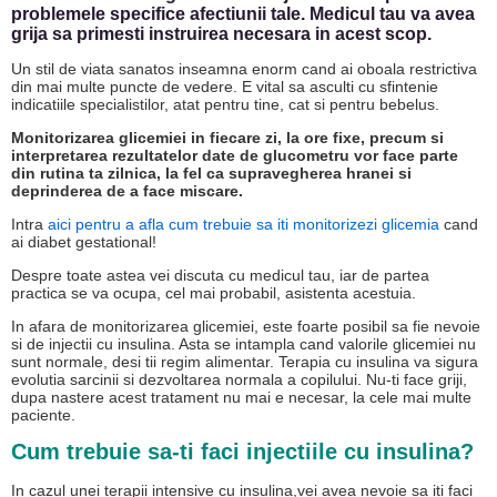
problemele specifice afectiunii tale. Medicul tau va avea
grija sa primesti instruirea necesara in acest scop.
Un stil de viata sanatos inseamna enorm cand ai oboala restrictiva
din mai multe puncte de vedere. E vital sa asculti cu sfintenie
indicatiile specialistilor, atat pentru tine, cat si pentru bebelus.
Monitorizarea glicemiei in fiecare zi, la ore fixe, precum si
interpretarea rezultatelor date de glucometru vor face parte
din rutina ta zilnica, la fel ca supravegherea hranei si
deprinderea de a face miscare.
Intra
aici pentru a afla cum trebuie sa iti monitorizezi glicemia
cand
ai diabet gestational!
Despre toate astea vei discuta cu medicul tau, iar de partea
practica se va ocupa, cel mai probabil, asistenta acestuia.
In afara de monitorizarea glicemiei, este foarte posibil sa fie nevoie
si de injectii cu insulina. Asta se intampla cand valorile glicemiei nu
sunt normale, desi tii regim alimentar. Terapia cu insulina va sigura
evolutia sarcinii si dezvoltarea normala a copilului. Nu-ti face griji,
dupa nastere acest tratament nu mai e necesar, la cele mai multe
paciente.
Cum trebuie sa-ti faci injectiile cu insulina?
In cazul unei terapii intensive cu insulina,vei avea nevoie sa iti faci