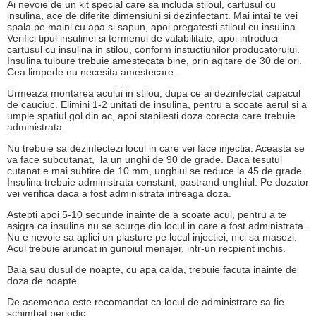
Ai nevoie de un kit special care sa includa stiloul, cartusul cu
insulina, ace de diferite dimensiuni si dezinfectant. Mai intai te vei
spala pe maini cu apa si sapun, apoi pregatesti stiloul cu insulina.
Verifici tipul insulinei si termenul de valabilitate, apoi introduci
cartusul cu insulina in stilou, conform instuctiunilor producatorului.
Insulina tulbure trebuie amestecata bine, prin agitare de 30 de ori.
Cea limpede nu necesita amestecare.
Urmeaza montarea acului in stilou, dupa ce ai dezinfectat capacul
de cauciuc. Elimini 1-2 unitati de insulina, pentru a scoate aerul si a
umple spatiul gol din ac, apoi stabilesti doza corecta care trebuie
administrata.
Nu trebuie sa dezinfectezi locul in care vei face injectia. Aceasta se
va face subcutanat, la un unghi de 90 de grade. Daca tesutul
cutanat e mai subtire de 10 mm, unghiul se reduce la 45 de grade.
Insulina trebuie administrata constant, pastrand unghiul. Pe dozator
vei verifica daca a fost administrata intreaga doza.
Astepti apoi 5-10 secunde inainte de a scoate acul, pentru a te
asigra ca insulina nu se scurge din locul in care a fost administrata.
Nu e nevoie sa aplici un plasture pe locul injectiei, nici sa masezi.
Acul trebuie aruncat in gunoiul menajer, intr-un recpient inchis.
Baia sau dusul de noapte, cu apa calda, trebuie facuta inainte de
doza de noapte.
De asemenea este recomandat ca locul de administrare sa fie
schimbat periodic.