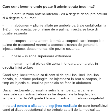
Care sunt locurile unde poate fi administrata insulina?
-
In brat, in zona antero-laterala - cu 4 degete deasupra cotului
si 4 degete sub umar
-
In abdomen – pliurile aflate pe ambele parti ale ombilicului, la
1-2 cm. de acesta, pe o latime de o palma; injectia se face din
pozitie sezanda
-
In coapsa – zona antero-laterala a coapsei, care incepe la o
palma de trocanterul maresi la aceeasi distanta de genunchi;
injectia seface, deasemenea, din pozitie sezanda
-
In fese – in zona superioara exterioara
-
In umar – prinzi pielea din zona inferioara a umarului, in
directia liniei axilare
Cand alegi locul trebuie sa tii cont si de tipul insulinei. Insulina
bazala, cu actiune prelungita, se injecteaza in brat si coapsa, in
timp ce injectia cu insulina prandiala se face in abdomen.
Daca injectoarele cu insulina setin la temperatura camerei,
rezervele cu insulina trebuie sa fie depozitate la frigider, la o
temperatura de 2-8 grade Celsius. Insulina nu trebuie congelata!
Intra
aici pentru a afla care e ingrijirea medicala
de care beneficiezi
cand ai diabet gestational si ce trebuie sa afli de la medicul tau!