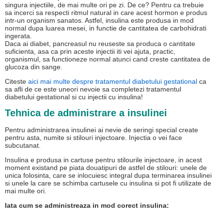
singura injectiile, de mai multe ori pe zi. De ce? Pentru ca trebuie
sa incerci sa respecti ritmul natural in care acest hormon e produs
intr-un organism sanatos. Astfel, insulina este produsa in mod
normal dupa luarea mesei, in functie de cantitatea de carbohidrati
ingerata.
Daca ai diabet, pancreasul nu reuseste sa produca o cantitate
suficienta, asa ca prin aceste injectii iti vei ajuta, practic,
organismul, sa functioneze normal atunci cand creste cantitatea de
glucoza din sange.
Citeste
aici mai multe despre tratamentul diabetului gestational
ca
sa afli de ce este uneori nevoie sa completezi tratamentul
diabetului gestational si cu injectii cu insulina!
Tehnica de administrare a insulinei
Pentru administrarea insulinei ai nevie de seringi special create
pentru asta, numite si stilouri injectoare. Injectia o vei face
subcutanat.
Insulina e produsa in cartuse pentru stilourile injectoare, in acest
moment existand pe piata douatipuri de astfel de stilouri: unele de
unica folosinta, care se inlocuiesc integral dupa terminarea insulinei
si unele la care se schimba cartusele cu insulina si pot fi utilizate de
mai multe ori.
Iata cum se administreaza in mod corect insulina: