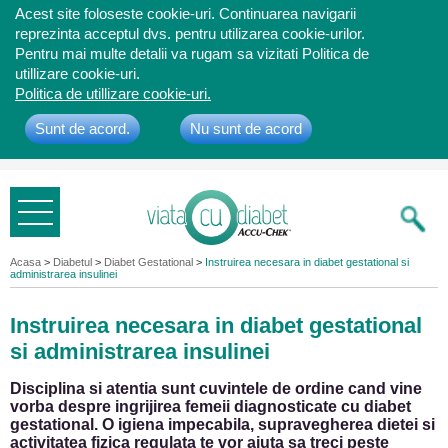
Acest site foloseste cookie-uri. Continuarea navigarii
reprezinta acceptul dvs. pentru utilizarea cookie-urilor.
Pentru mai multe detalii va rugam sa vizitati Politica de
utillizare cookie-uri.
Politica de utillizare cookie-uri.
Sunt de acord.
Nu sunt de acord
Bine ati
venit
Acasa
>
Diabetul
>
Diabet Gestational
>
Instruirea necesara in diabet gestational si
administrarea insulinei
Instruirea necesara in diabet gestational
si administrarea insulinei
Disciplina si atentia sunt cuvintele de ordine cand vine
vorba despre ingrijirea femeii diagnosticate cu diabet
gestational. O igiena impecabila, supravegherea dietei si
activitatea fizica regulata te vor ajuta sa treci peste