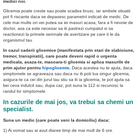
medici noi.
Glicemia poate creste sau poate scadea brusc, iar ambele situatii
pot fi riscante daca se depasesc parametrii indicati de medic. De
cele mai multe ori vei putea sa iei masuri acasa, fara a fi nevoie de
doctor, asa ca este necesar sa iti pastrezi cumpatul si sa
reactionezi la primele semnale de avertizare pe care ti le da
organismul tau.
In cazul caderii glicemice (manifestata prin stari de slabiciune,
tremor, transpiratii), care poate deveni rapid o urgenta
medicala, asaza-te, masoara-ti glicemia si aplica masurile de
prim ajutor pentru
hipoglicemie
.
Daca acestea nu te ajuta, daca
simptomele se agraveaza sau daca nu iti poti lua singur glicemia,
asigura-te ca cei din jurul tau stiu sa iti ia glicemia, te pot ajuta sa
bei ceva indulcit sau, dupa caz, pot suna la 112 si recunosc la
randul lor simptomele.
In cazurile de mai jos, va trebui sa chemi un
specialist.
Suna un medic (care poate veni la domiciliu) daca:
1) Ai vomat sau ai avut diaree timp de mai mult de 6 ore.