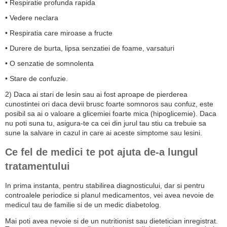
• Respiratie profunda rapida
• Vedere neclara
• Respiratia care miroase a fructe
• Durere de burta, lipsa senzatiei de foame, varsaturi
• O senzatie de somnolenta
• Stare de confuzie.
2) Daca ai stari de lesin sau ai fost aproape de pierderea
cunostintei ori daca devii brusc foarte somnoros sau confuz, este
posibil sa ai o valoare a glicemiei foarte mica (hipoglicemie). Daca
nu poti suna tu, asigura-te ca cei din jurul tau stiu ca trebuie sa
sune la salvare in cazul in care ai aceste simptome sau lesini.
Ce fel de medici te pot ajuta de-a lungul
tratamentului
In prima instanta, pentru stabilirea diagnosticului, dar si pentru
controalele periodice si planul medicamentos, vei avea nevoie de
medicul tau de familie si de un medic diabetolog.
Mai poti avea nevoie si de un nutritionist sau dietetician inregistrat.