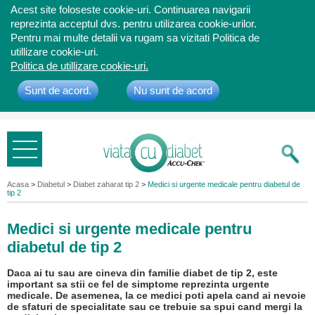
Acest site foloseste cookie-uri. Continuarea navigarii
reprezinta acceptul dvs. pentru utilizarea cookie-urilor.
Pentru mai multe detalii va rugam sa vizitati Politica de
utillizare cookie-uri.
Politica de utillizare cookie-uri.
Sunt de acord.
Nu sunt de acord
Bine ati
venit
Acasa
>
Diabetul
>
Diabet zaharat tip 2
>
Medici si urgente medicale pentru diabetul de
tip 2
Medici si urgente medicale pentru
diabetul de tip 2
Daca ai tu sau are cineva din familie diabet de tip 2, este
important sa stii ce fel de simptome reprezinta urgente
medicale. De asemenea, la ce medici poti apela cand ai nevoie
de sfaturi de specialitate sau ce trebuie sa spui cand mergi la