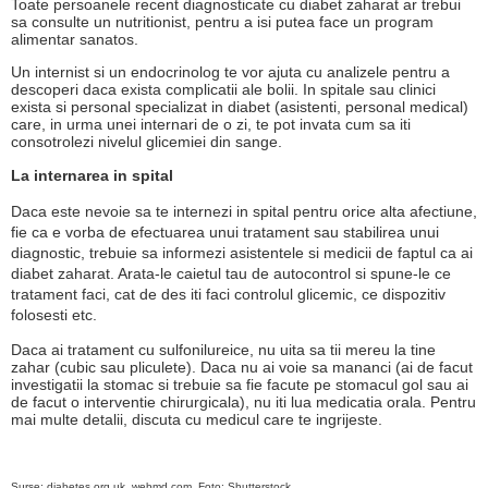
Toate persoanele recent diagnosticate cu diabet zaharat ar trebui
sa consulte un nutritionist, pentru a isi putea face un program
alimentar sanatos.
Un internist si un endocrinolog te vor ajuta cu analizele pentru a
descoperi daca exista complicatii ale bolii. In spitale sau clinici
exista si personal specializat in diabet (asistenti, personal medical)
care, in urma unei internari de o zi, te pot invata cum sa iti
consotrolezi nivelul glicemiei din sange.
La internarea in spital
Daca este nevoie sa te internezi in spital pentru orice alta afectiune,
fie ca e vorba de efectuarea unui tratament sau stabilirea unui
diagnostic, trebuie sa informezi asistentele si medicii de faptul ca ai
diabet zaharat. Arata-le caietul tau de autocontrol si spune-le ce
tratament faci, cat de des iti faci controlul glicemic, ce dispozitiv
folosesti etc.
Daca ai tratament cu sulfonilureice, nu uita sa tii mereu la tine
zahar (cubic sau pliculete). Daca nu ai voie sa mananci (ai de facut
investigatii la stomac si trebuie sa fie facute pe stomacul gol sau ai
de facut o interventie chirurgicala), nu iti lua medicatia orala. Pentru
mai multe detalii, discuta cu medicul care te ingrijeste.
Surse: diabetes.org.uk, webmd.com, Foto: Shutterstock