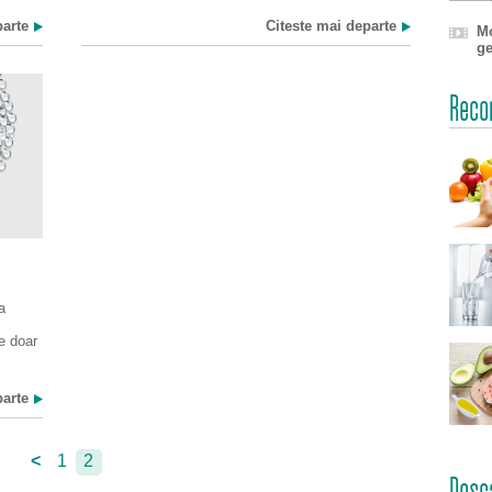
parte
Citeste mai departe
Mo
ge
Recom
a
e doar
parte
<
1
2
Desc