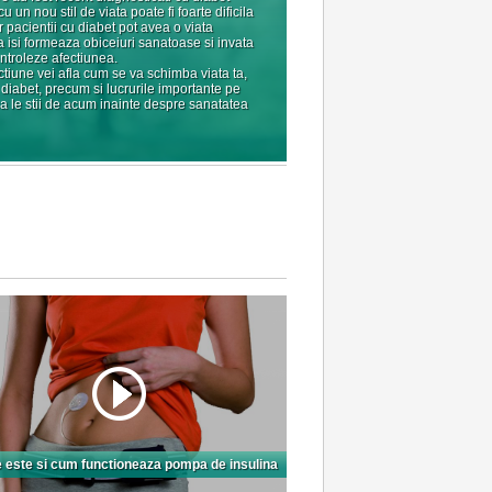
un nou stil de viata poate fi foarte dificila
r pacientii cu diabet pot avea o viata
 isi formeaza obiceiuri sanatoase si invata
ontroleze afectiunea.
ctiune vei afla cum se va schimba viata ta,
 diabet, precum si lucrurile importante pe
sa le stii de acum inainte despre sanatatea
 este si cum functioneaza pompa de insulina