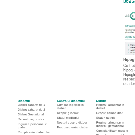
Hipogl
Ce treb
hipogl
Hipogl
respec
scader
Diabetul
Controlul diabetului
Nutritie
Diabet zaharat tip 1
Cum ma ingrijesc in
Regimul alimentar in
diabet
diabet
Diabet zaharat tip 2
Despre glicemie
Despre carbohidrati
Diabet Gestational
Sfatul medicului
Sfaturi nutritie
Recent diagnosticat
Noutati despre diabet
Regimul alimentar in
Ingrijirea persoanei cu
diabetul gestational
diabet
Produse pentru diabet
Cum planificam mesele
Complicatiile diabetului