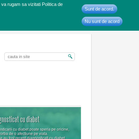
 va rugam sa vizitati Politica de
Sunt de acord.
Nu sunt de acord
t
gnosticat cu diabet
sticarii cu diabet poate speria pe oricine,
vorba de o afectiune pe viata.
e au fost recent diagnosticati cu diabet