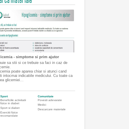
icemia - simptome si prim ajutor
uie sa stii si ce trebuie sa faci in caz de
icemie.
icemia poate aparea chiar si atunci cand
ti intocmai indicatiile medicului. Cu toate ca
ea glicemiei…
Sport
Comunitate
Beneficiile activitatii
Povesti adevarate
fizice in diabet
Medici
Sport si diabet
Descarcare materiale
Exercitii fizice
recomandate