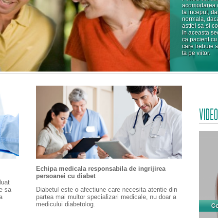
acomodarea cu 
la inceput, da
normala, daca
astfel sa-si c
In aceasta se
ca pacient cu
care trebuie 
ta pe viitor.
VIDEO
Echipa medicala responsabila de ingrijirea
persoanei cu diabet
luat
ne sa
Diabetul este o afectiune care necesita atentie din
a
partea mai multor specializari medicale, nu doar a
medicului diabetolog.
Ce