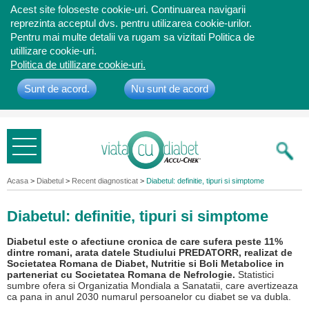
Acest site foloseste cookie-uri. Continuarea navigarii
reprezinta acceptul dvs. pentru utilizarea cookie-urilor.
Pentru mai multe detalii va rugam sa vizitati Politica de
utillizare cookie-uri.
Politica de utillizare cookie-uri.
Sunt de acord.
Nu sunt de acord
Bine ati
venit
Acasa
>
Diabetul
>
Recent diagnosticat
>
Diabetul: definitie, tipuri si simptome
Diabetul: definitie, tipuri si simptome
Diabetul este o afectiune cronica de care sufera peste 11%
dintre romani, arata datele Studiului PREDATORR, realizat de
Societatea Romana de Diabet, Nutritie si Boli Metabolice in
parteneriat cu Societatea Romana de Nefrologie.
Statistici
sumbre ofera si Organizatia Mondiala a Sanatatii, care avertizeaza
ca pana in anul 2030 numarul persoanelor cu diabet se va dubla.