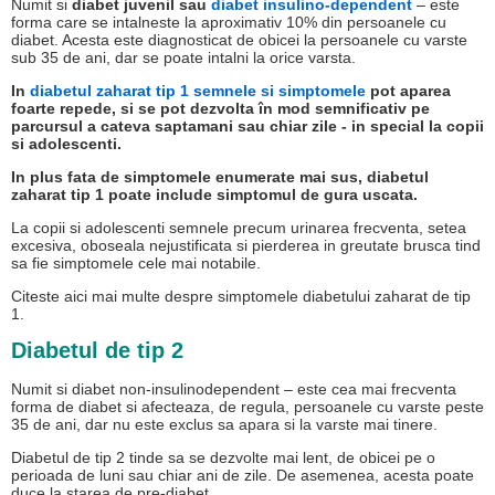
Numit si
diabet juvenil sau
diabet insulino-dependent
– este
forma care se intalneste la aproximativ 10% din persoanele cu
diabet. Acesta este diagnosticat de obicei la persoanele cu varste
sub 35 de ani, dar se poate intalni la orice varsta.
In
diabetul zaharat tip 1 semnele si simptomele
pot aparea
foarte repede, si se pot dezvolta în mod semnificativ pe
parcursul a cateva saptamani sau chiar zile - in special la copii
si adolescenti.
In plus fata de simptomele enumerate mai sus, diabetul
zaharat tip 1 poate include simptomul de gura uscata.
La copii si adolescenti semnele precum urinarea frecventa, setea
excesiva, oboseala nejustificata si pierderea in greutate brusca tind
sa fie simptomele cele mai notabile.
Citeste aici mai multe despre simptomele diabetului zaharat de tip
1.
Diabetul de tip 2
Numit si diabet non-insulinodependent – este cea mai frecventa
forma de diabet si afecteaza, de regula, persoanele cu varste peste
35 de ani, dar nu este exclus sa apara si la varste mai tinere.
Diabetul de tip 2 tinde sa se dezvolte mai lent, de obicei pe o
perioada de luni sau chiar ani de zile. De asemenea, acesta poate
duce la starea de pre-diabet.