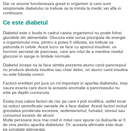
Dar ce anume functioneaza gresit in organism si care sunt
simptomele diabetului ce trebuie sa te trimita la medic vei afla in
continuare.
Ce este diabetul
Diabetul este o boala in cadrul careia organismul nu poate folosi
glucidele din alimentatie. Glucoza este sursa principala de energie
a organismului insa, pentru a putea fi utilizata, ea trebuie sa
patrunda in celule. Acest lucru se face cu ajutorul insulinei, un
hormon secretat de pancreas, care are rolul de a mentine nivelul
glucozei in sange in limitele normale.
Diabetul incepe sa isi faca simtita prezenta atunci cand pancreasul
nu produce destula insulina sau chiar deloc, ori atunci cand insulina
nu este folosita corect.
Factorii ereditari pot juca un rol important in aparitia diabetului, insa
cauza exacta care duce la aceasta anomalie a pancreasului nu
este pe deplin cunoscuta.
Exista insa cativa factori de risc pe care ii poti modifica, astfel incat
sa reduci semnificativ sansele de a face diabet. Acesti factori includ
greutatea ponderala excesiva, sedentarismul, fumatul, stresul sau
consumul excesiv de alcool.
Multe persoane inca mai cred in mitul care spune ca dulciurile ar fi
de vina pentru aparitia diabetului. Or, aceasta afirmatie este doar
pe jumatate adevarata.