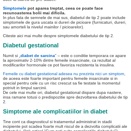
Simptomele
pot aparea treptat, ceea ce poate face
recunoasterea bolii mai dificila.
In plus fata de semnele de mai sus, diabetul de tip 2 poate include
simptomele de gura uscata si dureri de picioare (furnicaturi, dureri,
sau amorteli la nivelul mainilor / picioarelor).
Citeste aici mai multe despre simptomele diabetului de tip 2.
Diabetul gestational
Numit si „
diabet de sarcina
” – este o conditie temporara ce apare
la aproximativ 2-10% dintre femeile insarcinate, ca rezultat al
modificarilor hormonale ce pot favoriza rezistenta la insulina.
Femeile cu diabet gestational adesea nu prezinta nici un simptom
,
de aceea este foarte important pentru femeile insarcinate si in
special pentru cele cu un risc crescut sa fie testate la momentul
potrivit in timpul sarcinii.
De cele mai multe ori, diabetul gestational dispare dupa nastere,
insa ramane totusi o predispozitie spre dezvoltarea diabetului de tip
2.
Simptome ale complicatiilor in diabet
Tine cont ca diagnosticul si tratamentul administrat in stadii
incipiente pot scadea foarte mult riscul de a dezvolta complicatii ale