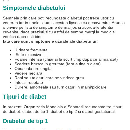
Simptomele diabetului
Semnele prin care poti recunoaste diabetul pot trece usor cu
vederea iar in unele situatii acestea lipsesc cu desavarsire. Arunca
o privire pe lista de simptome de mai jos si acorda-le atentia
cuvenita, daca prezinti si tu astfel de semne mergi la medic si
verifica daca esti bine.
Iata care sunt simptomele uzuale ale diabetului:
Urinare frecventa
Sete excesiva
Foame intensa (chiar si la scurt timp dupa ce ai mancat)
Scadere brusca in greutate (fara a tine o dieta)
Oboseala prelungita
Vedere neclara
Rani sau taieturi care se vindeca greu
Infectii repetate
Durere, amorteala sau furnicaturi in maini/picioare
Tipuri de diabet
In prezent, Organizatia Mondiala a Sanatatii recunoaste trei tipuri
de diabet: diabet de tip 1, diabet de tip 2 si diabet gestational.
Diabetul de tip 1