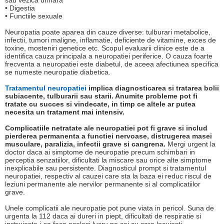
sau vezica urinara
• Digestia
• Functiile sexuale
Neuropatia poate aparea din cauze diverse: tulburari metabolice,
infectii, tumori maligne, inflamatie, deficiente de vitamine, exces de
toxine, mosteniri genetice etc. Scopul evaluarii clinice este de a
identifica cauza principala a neuropatiei periferice. O cauza foarte
frecventa a neuropatiei este diabetul, de aceea afectiunea specifica
se numeste neuropatie diabetica.
Tratamentul neuropatiei
implica diagnosticarea si tratarea bolii
subiacente, tulburarii sau starii. Anumite probleme pot fi
tratate cu succes si vindecate, in timp ce altele ar putea
necesita un tratament mai intensiv.
Complicatiile netratate ale neuropatiei pot fi grave si includ
pierderea permanenta a functiei nervoase, distrugerea masei
musculare, paralizia, infectii grave si cangrena.
Mergi urgent la
doctor daca ai simptome de neuropatie precum schimbari in
perceptia senzatiilor, dificultati la miscare sau orice alte simptome
inexplicabile sau persistente. Diagnosticul prompt si tratamentul
neuropatiei, respectiv al cauzei care sta la baza ei reduc riscul de
leziuni permanente ale nervilor permanente si al complicatiilor
grave.
Unele complicatii ale neuropatie pot pune viata in pericol. Suna de
urgenta la 112 daca ai dureri in piept, dificultati de respiratie si