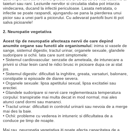
taieturi sau rani. Leziunile nervilor si circulatia slaba pot intarzia
vindecarea, ducand la infectii periculoase. Lasata netratata, o
infectie se poate raspandi, ajungandu-se pana la pierderea unui
picior sau a unei parti a piciorului. Cu adevarat pantofii buni iti pot
salva picioarele!
2. Neuropatie vegetativa
Acest tip de neuropatie afecteaza nervii de care depind
anumite organe sau functii ale organismului:
inima si vasele de
sange, sistemul digestiv, tractul urinar, organele sexuale, glandele
sudoripare si ochii. Iata care sunt simptomele:
• Sistemul cardiovascular: senzatie de ameteala, de intunecare a
privirii si chiar lesin cand te ridici brusc in picioare dupa ce ai stat
jos.
• Sistemul digestiv: dificultati la inghitire, greata, varsaturi, balonare,
constipatie si episoade de diaree severa.
• Organele sexuale: lipsa apetitului sexual, lipsa excitatiei sau
erectiei.
• Glandele sudoripare si nervii care reglementeaza temperatura
corpului: transpiratie mai multa decat in mod normal, mai ales
atunci cand dormi sau mananci.
• Tractul urinar: dificultati in controlul urinarii sau nevoia de a merge
mai des la baie.
• Ochii: probleme cu vederea in intuneric si dificultatea de a
conduce pe timp de noapte.
Mai rau, neuropatia vegetativa iti poate afecta capacitatea de a