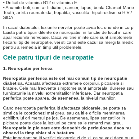
• Deficit de vitamina B12 si vitamina E
• Anumite boli, cum ar fi diabet, cancer, lupus, boala Charcot-Marie-
Tooth, artrita reumatoida, hepatita, vasculita, hipotiroidism si HIV /
SIDA
In cazul diabetului, leziunile nervilor poate avea loc oriunde in corp.
Exista patru tipuri diferite de neuropatie, in functie de locul in care
apar leziunile nervoase. Daca vei tine minte care sunt simptomele
fiecarui tip de neuropatie, vei sti cand este cazul sa mergi la medic,
pentru a remedia in timp util problemele.
Cele patru tipuri de neuropatie
1. Neuropatie periferica
Neuropatia periferica este cel mai comun tip de neuropatie
diabetica.
Aceasta afecteaza extremele corpului, picoarele si
bratele. Cele mai frecvente simptome sunt amorteala, durerea sau
furnicaturile la nivelul extremitatilor inferioare. Dar neuropatia
periferica poate aparea, de asemenea, la nivelul mainilor.
Cand neuropatia periferica iti afecteaza picioarele, se poate sa
simti ca le coordonezi mai greu, sau ca iti e dificila mentinerea
echilibrului ori mersul pe jos. De asemenea, lipsa senzatiilor in
picioare poate duce la leziuni pe care sa le remarci mai greu.
Neuropatia in picioare este deosebit de periculoasa daca nu
observi la timp chiar si o batatura
.
Este important sa iti verifici picioarele zi de zi, ca se vezi daca nu ai