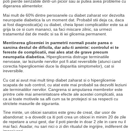
poti pierde senzatiile dintr-un picior sau ai putea avea probleme cu
digerarea alimentelor.
Mai mult de 60% dintre persoanele cu diabet zaharat vor dezvolta
neuropatie diabetica la un moment dat. Probabil stii deja ca, daca
ai fost diagnosticat(a) cu diabet, cheia lipsei complicatiilor este sa ai
grija la ce si cum mananci, sa faci miscare zilnic, sa urmezi
tratamentul dat de medic si sa iti iei glicemia permanent.
Mentinerea glicemiei in parmetrii normali poate parea o
sarcina destul de dificila, dar adu-ti aminte: controlul ei te
fereste de complicatii, mai ales atat de grave precum
neuropatia diabetica.
Hiperglicemia distruge terminatiile
nervoase, iar leziunile nervilor pot fi atat reversibile (atunci cand
corectia hiperglicemiei duce la disparitia simptomelor), cat si
ireversibile.
Cu cat ai avut mai mult timp diabet zaharat si o hiperglicemie
scapata de sub control, cu atat este mai probabil sa dezvolti leziuni
ale terminatiilor nervilor. Cangrena si amputarea membrelor este
printre cele mai amenintatoare efecte ale acestei complicatii, asa
ca ai toate motivele sa afli cum sa te protejezi si sa respecti cu
strictete masurile de siguranta.
Tine minte, un obicei sanatos este greu de creat, dar usor de
abandonat: s-a dovedit ca iti poti crea un obicei in minim 20 de zile
de repetare a unui gest, dar il poti pierde in doar 2 zile in care nu il
mai faci. Asadar, nu sari nici o zi din ritualul de ingrijire, indiferent de