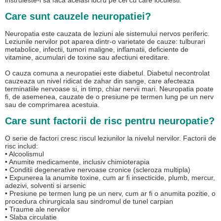
instruieste-i sa faca acelasi lucru pe cei cu care locuiesti.
Care sunt cauzele neuropatiei?
Neuropatia este cauzata de leziuni ale sistemului nervos periferic.
Leziunile nervilor pot aparea dintr-o varietate de cauze: tulburari
metabolice, infectii, tumori maligne, inflamatii, deficiente de
vitamine, acumulari de toxine sau afectiuni ereditare.
O cauza comuna a neuropatiei este diabetul. Diabetul necontrolat
cauzeaza un nivel ridicat de zahar din sange, care afecteaza
terminatiile nervoase si, in timp, chiar nervii mari. Neuropatia poate
fi, de asemenea, cauzate de o presiune pe termen lung pe un nerv
sau de comprimarea acestuia.
Care sunt factorii de risc pentru neuropatie?
O serie de factori cresc riscul leziunilor la nivelul nervilor. Factorii de
risc includ:
• Alcoolismul
• Anumite medicamente, inclusiv chimioterapia
• Conditii degenerative nervoase cronice (scleroza multipla)
• Expunerea la anumite toxine, cum ar fi insecticide, plumb, mercur,
adezivi, solventi si arsenic
• Presiune pe termen lung pe un nerv, cum ar fi o anumita pozitie, o
procedura chirurgicala sau sindromul de tunel carpian
• Traume ale nervilor
• Slaba circulatie