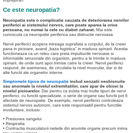
imprejurari.
Ce este neuropatia?
Neuropatia este o complicatie cauzata de deteriorarea nervilor
periferici ai sistemului nervos, care poate aparea la orice
persoana, nu numai la cele cu diabet zaharat.
Mai este
cunoscuta ca neuropatie periferica sau distructie nervoasa.
Nervii periferici acopera intreaga suprafata a corpului, de la creier
pana in picioare, avand „baza logistica” in maduva spinarii. Acestia
functioneaza ca un releu care preia impulsurile nervoase si
informatiile senzoriale din organism, pentru a le trimite in maduva
spinarii, de unde sunt apoi trimise catre la creier. Nervii periferici
raspund, de asemenea, de circulatia la nivel muscular, dar si de
alte functii ale organelor interne.
Simptomele tipice de neuropatie
includ senzatii neobisnuite
sau anormale la nivelul extremitatilor, care apar de obicei la
nivelul picioarelor.
Dar pentru ca exista mai multe tipuri de nervi
periferici, cu functii specializate, o serie de organe sau functii pot fi
afectate de neuropatie. De exemplu, nervii periferici controleaza
sistemul nervos autonom, care este responsabil pentru functiile
involuntare, inclusiv:
• Presiunea sangelui
• Respiratia
• Contractia musculaturii netede din anumite organe precum inima