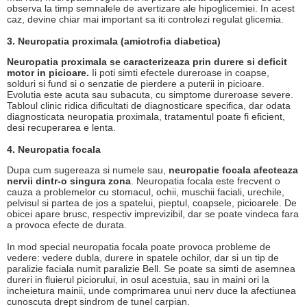
observa la timp semnalele de avertizare ale hipoglicemiei. In acest
caz, devine chiar mai important sa iti controlezi regulat glicemia.
3. Neuropatia proximala (amiotrofia diabetica)
Neuropatia proximala se caracterizeaza prin durere si deficit
motor in picioare.
Ii poti simti efectele dureroase in coapse,
solduri si fund si o senzatie de pierdere a puterii in picioare.
Evolutia este acuta sau subacuta, cu simptome dureroase severe.
Tabloul clinic ridica dificultati de diagnosticare specifica, dar odata
diagnosticata neuropatia proximala, tratamentul poate fi eficient,
desi recuperarea e lenta.
4. Neuropatia focala
Dupa cum sugereaza si numele sau,
neuropatie focala afecteaza
nervii dintr-o singura zona
. Neuropatia focala este frecvent o
cauza a problemelor cu stomacul, ochii, muschii faciali, urechile,
pelvisul si partea de jos a spatelui, pieptul, coapsele, picioarele. De
obicei apare brusc, respectiv imprevizibil, dar se poate vindeca fara
a provoca efecte de durata.
In mod special neuropatia focala poate provoca probleme de
vedere: vedere dubla, durere in spatele ochilor, dar si un tip de
paralizie faciala numit paralizie Bell. Se poate sa simti de asemnea
dureri in fluierul piciorului, in osul acestuia, sau in maini ori la
incheietura mainii, unde comprimarea unui nerv duce la afectiunea
cunoscuta drept sindrom de tunel carpian.