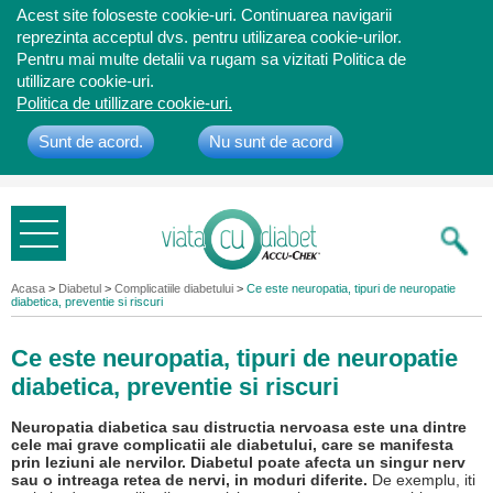
Acest site foloseste cookie-uri. Continuarea navigarii
reprezinta acceptul dvs. pentru utilizarea cookie-urilor.
Pentru mai multe detalii va rugam sa vizitati Politica de
utillizare cookie-uri.
Politica de utillizare cookie-uri.
Sunt de acord.
Nu sunt de acord
Bine ati
venit
Acasa
>
Diabetul
>
Complicatiile diabetului
>
Ce este neuropatia, tipuri de neuropatie
diabetica, preventie si riscuri
Ce este neuropatia, tipuri de neuropatie
diabetica, preventie si riscuri
Neuropatia diabetica sau distructia nervoasa este una dintre
cele mai grave complicatii ale diabetului, care se manifesta
prin leziuni ale nervilor. Diabetul poate afecta un singur nerv
sau o intreaga retea de nervi, in moduri diferite.
De exemplu, iti