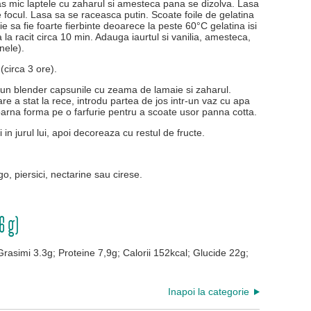
 vas mic laptele cu zaharul si amesteca pana se dizolva. Lasa
 focul. Lasa sa se raceasca putin. Scoate foile de gelatina
ie sa fie foarte fierbinte deoarece la peste 60°C gelatina isi
 la racit circa 10 min. Adauga iaurtul si vanilia, amesteca,
nele).
 (circa 3 ore).
r-un blender capsunile cu zeama de lamaie si zaharul.
re a stat la rece, introdu partea de jos intr-un vaz cu apa
oarna forma pe o farfurie pentru a scoate usor panna cotta.
in jurul lui, apoi decoreaza cu restul de fructe.
go, piersici, nectarine sau cirese.
6 g)
Grasimi 3.3g; Proteine 7,9g; Calorii 152kcal; Glucide 22g;
Inapoi la categorie