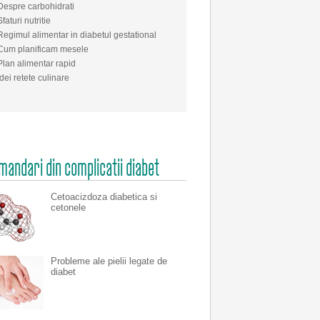
Despre carbohidrati
Sfaturi nutritie
Regimul alimentar in diabetul gestational
Cum planificam mesele
Plan alimentar rapid
Idei retete culinare
andari din complicatii diabet
Cetoacizdoza diabetica si
cetonele
Probleme ale pielii legate de
diabet