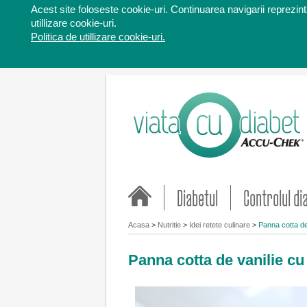
Acest site foloseste cookie-uri. Continuarea navigarii reprezinta
utillizare cookie-uri.
Politica de utillizare cookie-uri.
Diabetul
Controlul di
Acasa
>
Nutritie
>
Idei retete culinare
>
Panna cotta de
Panna cotta de vanilie cu