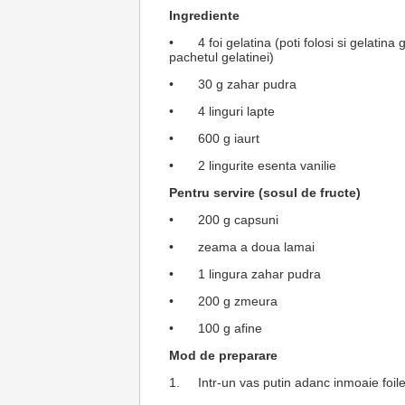
Ingrediente
•
4 foi gelatina (poti folosi si gelatin
pachetul gelatinei)
•
30 g zahar pudra
•
4 linguri lapte
•
600 g iaurt
•
2 lingurite esenta vanilie
Pentru servire (sosul de fructe)
•
200 g capsuni
•
zeama a doua lamai
•
1 lingura zahar pudra
•
200 g zmeura
•
100 g afine
Mod de preparare
1.
Intr-un vas putin adanc inmoaie foil