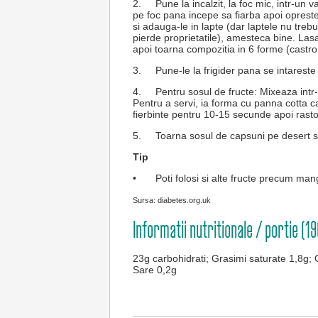
2.
Pune la incalzit, la foc mic, intr-un
pe foc pana incepe sa fiarba apoi opreste
si adauga-le in lapte (dar laptele nu trebu
pierde proprietatile), amesteca bine. Lasa
apoi toarna compozitia in 6 forme (castro
3.
Pune-le la frigider pana se intareste
4.
Pentru sosul de fructe: Mixeaza int
Pentru a servi, ia forma cu panna cotta ca
fierbinte pentru 10-15 secunde apoi rast
5.
Toarna sosul de capsuni pe desert si 
Tip
•
Poti folosi si alte fructe precum man
Sursa: diabetes.org.uk
Informatii nutritionale / portie (19
23g carbohidrati; Grasimi saturate 1,8g; 
Sare 0,2g