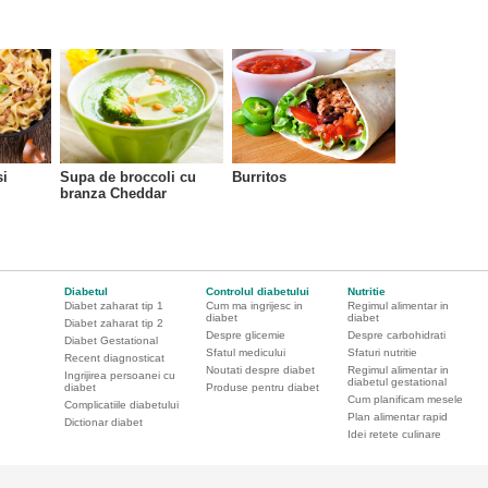
si
Supa de broccoli cu
Burritos
branza Cheddar
Diabetul
Controlul diabetului
Nutritie
Diabet zaharat tip 1
Cum ma ingrijesc in
Regimul alimentar in
diabet
diabet
Diabet zaharat tip 2
Despre glicemie
Despre carbohidrati
Diabet Gestational
Sfatul medicului
Sfaturi nutritie
Recent diagnosticat
Noutati despre diabet
Regimul alimentar in
Ingrijirea persoanei cu
diabetul gestational
diabet
Produse pentru diabet
Cum planificam mesele
Complicatiile diabetului
Plan alimentar rapid
Dictionar diabet
Idei retete culinare