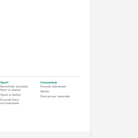
Sport
Comunitate
Beneficiile activitatii
Povesti adevarate
fizice in diabet
Medici
Sport si diabet
Descarcare materiale
Exercitii fizice
recomandate