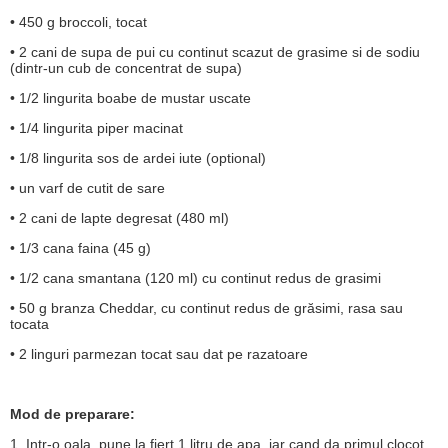
• 450 g broccoli, tocat
• 2 cani de supa de pui cu continut scazut de grasime si de sodiu
(dintr-un cub de concentrat de supa)
• 1/2 lingurita boabe de mustar uscate
• 1/4 lingurita piper macinat
• 1/8 lingurita sos de ardei iute (optional)
• un varf de cutit de sare
• 2 cani de lapte degresat (480 ml)
• 1/3 cana faina (45 g)
• 1/2 cana smantana (120 ml) cu continut redus de grasimi
• 50 g branza Cheddar, cu continut redus de grăsimi, rasa sau
tocata
• 2 linguri parmezan tocat sau dat pe razatoare
Mod de preparare:
1. Intr-o oala, pune la fiert 1 litru de apa, iar cand da primul clocot