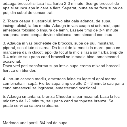
adauga broccoli si lasa-l sa fiarba 2-3 minute. Scurge broccoli de
apa si arunca apa in care a fiert. Separat, pune sa se faca supa de
pui, din cubul de concentrat.
2. Toaca ceapa si usturoiul. Intr-o alta oala adanca, de supa,
incinge uleiul, la foc mediu. Adauga in vas ceapa si usturoiul, apoi
amesteca folosind o lingura de lemn. Lasa-le timp de 3-4 minute
sau pana cand ceapa devine sticloasa, amestecand continuu.
3. Adauga in vas buchetele de broccoli, supa de pui, mustarul,
piperul, sosul iute si sarea. Da focul de la mediu la mare, pana ce
mancarea da in clocot, apoi da focul la mic si lasa sa fiarba timp de
3-4 minute sau pana cand broccoli se inmoaie bine, amestecand
ocazional.
Daca vrei poti transforma supa intr-o supa crema mixand broccoli
fiert cu un blender.
4. Intr-un castron mediu, amesteca faina cu lapte si apoi toarna
combinatia in supă. Fierbe supa timp de alte 2 – 3 minute sau pana
cand amestecul se ingroasa, amestecand ocazional.
5. Adauga smantana, branza Cheddar si parmezanul. Lasa la foc
mic timp de 1-2 minute, sau pana cand se topeste branza. Se
poate servi cu cateva crutoane.
Marimea unei portii:
3/4 bol de supa