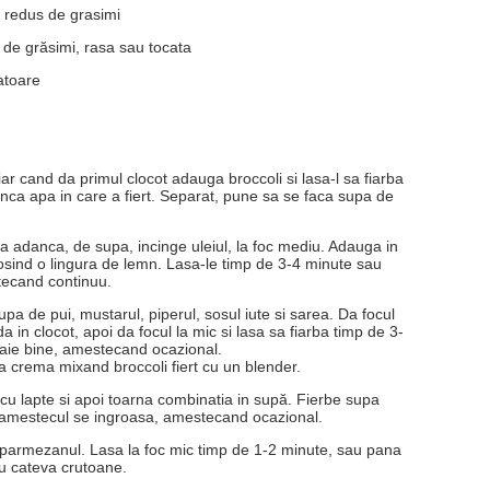
 redus de grasimi
 de grăsimi, rasa sau tocata
atoare
, iar cand da primul clocot adauga broccoli si lasa-l sa fiarba
nca apa in care a fiert. Separat, pune sa se faca supa de
ala adanca, de supa, incinge uleiul, la foc mediu. Adauga in
osind o lingura de lemn. Lasa-le timp de 3-4 minute sau
tecand continuu.
pa de pui, mustarul, piperul, sosul iute si sarea. Da focul
in clocot, apoi da focul la mic si lasa sa fiarba timp de 3-
aie bine, amestecand ocazional.
a crema mixand broccoli fiert cu un blender.
cu lapte si apoi toarna combinatia in supă. Fierbe supa
 amestecul se ingroasa, amestecand ocazional.
armezanul. Lasa la foc mic timp de 1-2 minute, sau pana
u cateva crutoane.