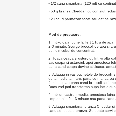
• 1/2 cana smantana (120 ml) cu continut
• 50 g branza Cheddar, cu continut redus
• 2 linguri parmezan tocat sau dat pe raz
Mod de preparare:
1. Intr-o oala, pune la fiert 1 litru de apa
2-3 minute. Scurge broccoli de apa si aru
pui, din cubul de concentrat.
2. Toaca ceapa si usturoiul. Intr-o alta o
vas ceapa si usturoiul, apoi amesteca fol
pana cand ceapa devine sticloasa, ames
3. Adauga in vas buchetele de broccoli, su
de la mediu la mare, pana ce mancarea da 
4 minute sau pana cand broccoli se inmo
Daca vrei poti transforma supa intr-o sup
4. Intr-un castron mediu, amesteca faina 
timp de alte 2 – 3 minute sau pana cand
5. Adauga smantana, branza Cheddar si p
cand se topeste branza. Se poate servi c