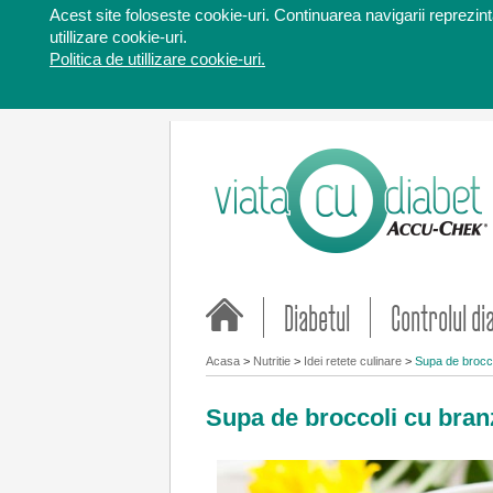
Acest site foloseste cookie-uri. Continuarea navigarii reprezinta
utillizare cookie-uri.
Politica de utillizare cookie-uri.
Diabetul
Controlul di
Acasa
>
Nutritie
>
Idei retete culinare
>
Supa de brocc
Supa de broccoli cu bra