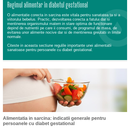
Regimul alimentar in diabetul gestational
O alimentatie corecta in sarcina este vitala pentru sanatatea ta si a
viitorului bebelus. Practic, dezvoltarea corecta a fatului dar si
mentinerea organismului matern in stare optima de functionare
depind de nutrientii pe care ii consumi, de programul de masa, de
evitarea unor alimente nocive dar si de mentinerea greutatii in limite
normale.
Citeste in aceasta sectiune regulile importante unei alimentatii
sanatoase pentru persoanele cu diabet gestational.
Alimentatia in sarcina: indicatii generale pentru
persoanele cu diabet gestational