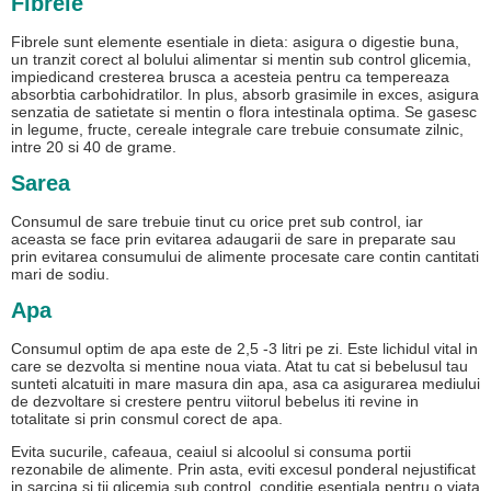
Fibrele
Fibrele sunt elemente esentiale in dieta: asigura o digestie buna,
un tranzit corect al bolului alimentar si mentin sub control glicemia,
impiedicand cresterea brusca a acesteia pentru ca tempereaza
absorbtia carbohidratilor. In plus, absorb grasimile in exces, asigura
senzatia de satietate si mentin o flora intestinala optima. Se gasesc
in legume, fructe, cereale integrale care trebuie consumate zilnic,
intre 20 si 40 de grame.
Sarea
Consumul de sare trebuie tinut cu orice pret sub control, iar
aceasta se face prin evitarea adaugarii de sare in preparate sau
prin evitarea consumului de alimente procesate care contin cantitati
mari de sodiu.
Apa
Consumul optim de apa este de 2,5 -3 litri pe zi. Este lichidul vital in
care se dezvolta si mentine noua viata. Atat tu cat si bebelusul tau
sunteti alcatuiti in mare masura din apa, asa ca asigurarea mediului
de dezvoltare si crestere pentru viitorul bebelus iti revine in
totalitate si prin consmul corect de apa.
Evita sucurile, cafeaua, ceaiul si alcoolul si consuma portii
rezonabile de alimente. Prin asta, eviti excesul ponderal nejustificat
in sarcina si tii glicemia sub control, conditie esentiala pentru o viata