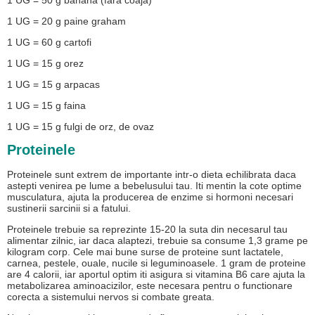
1 UG = 50 g banana (fara coaja)
1 UG = 20 g paine graham
1 UG = 60 g cartofi
1 UG = 15 g orez
1 UG = 15 g arpacas
1 UG = 15 g faina
1 UG = 15 g fulgi de orz, de ovaz
Proteinele
Proteinele sunt extrem de importante intr-o dieta echilibrata daca
astepti venirea pe lume a bebelusului tau. Iti mentin la cote optime
musculatura, ajuta la producerea de enzime si hormoni necesari
sustinerii sarcinii si a fatului.
Proteinele trebuie sa reprezinte 15-20 la suta din necesarul tau
alimentar zilnic, iar daca alaptezi, trebuie sa consume 1,3 grame pe
kilogram corp. Cele mai bune surse de proteine sunt lactatele,
carnea, pestele, ouale, nucile si leguminoasele. 1 gram de proteine
are 4 calorii, iar aportul optim iti asigura si vitamina B6 care ajuta la
metabolizarea aminoacizilor, este necesara pentru o functionare
corecta a sistemului nervos si combate greata.