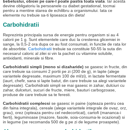
bebeluslui, obicei pe care-l poate pastra toata viata
. Iar acesta
devine obligatoriu la persoanele cu diabet gestational, tocmai
pentru a mentine starea de echilibru a organismului. Iata ce
elemente nu trebuie sa-ti lipseasca din dieta!
Carbohidratii
Reprezinta principala sursa de energie pentru organism si au 4
calorii pe 1 g. Sunt elementele care duc la cresterea glicemiei in
sange, la 0,5-2 ora dupa ce au fost consumati, in functie de rata lor
de absorbtie.
Carbohidratii
trebuie sa constituie 50-55 la suta din
necesarul caloric al zilei si vin la pachet cu vitamine solubile,
antixidanti, minerale si fibre.
Carbohidratii simpli (mono si dizaharide)
se gasesc in fructe, din
care trebuie sa consumi 2 portii pe zi (200 de g), in lapte (alege
variantele degresate, maximum 100 de ml/zi), in lactate fermentate
(iaurt, chefir, sana si lapte batut, din care trebuie sa alegi variantele
degresate). Carbohidratii simpli se mai gasesc in zahar, dulciuri cu
zahar, dulceturi, sucuri de fructe, miere, bauturi carbogzoase,
produse de care trebuie sa te feresti.
Carbohidratii complecsi
se gasesc in paine (opteaza pentru cea
din faina integrala), cereale (alege variantele integrale de ovaz, orz,
grau), orez (opteaza pentru cel nedecorticat), cartofi (mananca-i
fierti), leguminoase (mazore, fasole, soia-consuma-le ocazional) si
in legume (se recomanda 500 de g pe zi de legume proaspete).