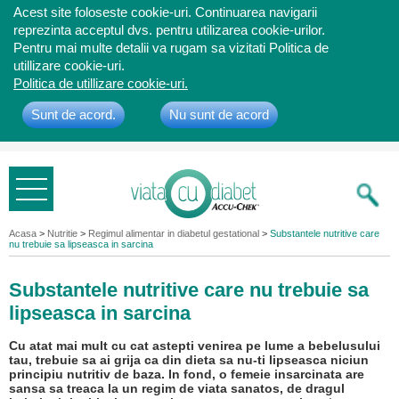
Acest site foloseste cookie-uri. Continuarea navigarii
reprezinta acceptul dvs. pentru utilizarea cookie-urilor.
Pentru mai multe detalii va rugam sa vizitati Politica de
utillizare cookie-uri.
Politica de utillizare cookie-uri.
Sunt de acord.
Nu sunt de acord
Bine ati
venit
Acasa
>
Nutritie
>
Regimul alimentar in diabetul gestational
>
Substantele nutritive care
nu trebuie sa lipseasca in sarcina
Substantele nutritive care nu trebuie sa
lipseasca in sarcina
Cu atat mai mult cu cat astepti venirea pe lume a bebelusului
tau, trebuie sa ai grija ca din dieta sa nu-ti lipseasca niciun
principiu nutritiv de baza. In fond, o femeie insarcinata are
sansa sa treaca la un regim de viata sanatos, de dragul