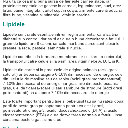
Nu uita ca cea mai buna sursa de fier este carnea slaba, iar
proteinele vegetale se gasesc in cereale, leguminoase, nuci, orez
brun, paine integrala, cartof copt in coaja, alimente care iti aduc si
fibre bune, vitamine si minerale, vitale in sarcina.
Lipidele
Lipidele sunt si ele esentiale intr-un regim alimentar care sa tina
diabetul sub control, dar sa si asigure o buna dezvoltare a fatului. 1
gram de lipide are 9 calorii, iar cele mai bune surse sunt uleiurile
presate la rece, pestele, semintele si nucile.
Lipidele contribuie la formarea membranelor celulare, a creierului,
la transportul catre celule si la asimilarea vitaminelor A, D, E si K.
Lipidele din carne si in produsele de origine animala (acizi grasi
saturati) ar trebui sa asigure 6-10% din necesarul de energie, cele
din uleiurile de masline sau de rapita (acizii grasi mononesaturati)
7-10% din necesarul de energie, iar grasimile din peste oceanic
gras, ulei de floarea-soarelui sau sambure de strugure (acizi graşi
polinesaturati) sa acopere 7-10% din necesarul de energie.
Este foarte important pentru tine si bebelusul tau sa nu ratezi doua
portii de peste gras pe saptamana pentru ca acizii grasi,
polinesaturati omega-3, acidul docosahexaenoic (DHA) si acidul
eicosapentaenoic (EPA) aigura dezvoltarea normala a fatului. Insa
consuma pestele gatit si nu crud.