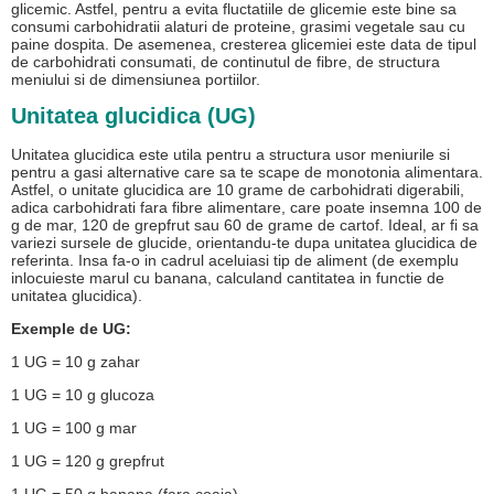
glicemic. Astfel, pentru a evita fluctatiile de glicemie este bine sa
consumi carbohidratii alaturi de proteine, grasimi vegetale sau cu
paine dospita. De asemenea, cresterea glicemiei este data de tipul
de carbohidrati consumati, de continutul de fibre, de structura
meniului si de dimensiunea portiilor.
Unitatea glucidica (UG)
Unitatea glucidica este utila pentru a structura usor meniurile si
pentru a gasi alternative care sa te scape de monotonia alimentara.
Astfel, o unitate glucidica are 10 grame de carbohidrati digerabili,
adica carbohidrati fara fibre alimentare, care poate insemna 100 de
g de mar, 120 de grepfrut sau 60 de grame de cartof. Ideal, ar fi sa
variezi sursele de glucide, orientandu-te dupa unitatea glucidica de
referinta. Insa fa-o in cadrul aceluiasi tip de aliment (de exemplu
inlocuieste marul cu banana, calculand cantitatea in functie de
unitatea glucidica).
Exemple de UG:
1 UG = 10 g zahar
1 UG = 10 g glucoza
1 UG = 100 g mar
1 UG = 120 g grepfrut