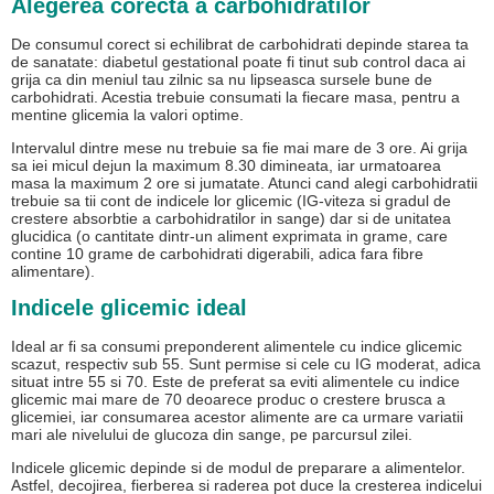
Alegerea corecta a carbohidratilor
De consumul corect si echilibrat de carbohidrati depinde starea ta
de sanatate: diabetul gestational poate fi tinut sub control daca ai
grija ca din meniul tau zilnic sa nu lipseasca sursele bune de
carbohidrati. Acestia trebuie consumati la fiecare masa, pentru a
mentine glicemia la valori optime.
Intervalul dintre mese nu trebuie sa fie mai mare de 3 ore. Ai grija
sa iei micul dejun la maximum 8.30 dimineata, iar urmatoarea
masa la maximum 2 ore si jumatate. Atunci cand alegi carbohidratii
trebuie sa tii cont de indicele lor glicemic (IG-viteza si gradul de
crestere absorbtie a carbohidratilor in sange) dar si de unitatea
glucidica (o cantitate dintr-un aliment exprimata in grame, care
contine 10 grame de carbohidrati digerabili, adica fara fibre
alimentare).
Indicele glicemic ideal
Ideal ar fi sa consumi preponderent alimentele cu indice glicemic
scazut, respectiv sub 55. Sunt permise si cele cu IG moderat, adica
situat intre 55 si 70. Este de preferat sa eviti alimentele cu indice
glicemic mai mare de 70 deoarece produc o crestere brusca a
glicemiei, iar consumarea acestor alimente are ca urmare variatii
mari ale nivelului de glucoza din sange, pe parcursul zilei.
Indicele glicemic depinde si de modul de preparare a alimentelor.
Astfel, decojirea, fierberea si raderea pot duce la cresterea indicelui