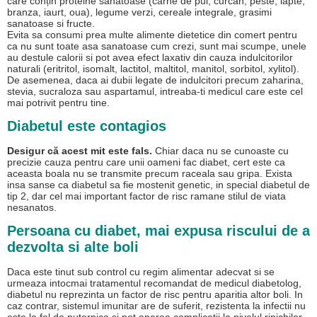
care conțin proteine sanatoase (carne de pui, curcan, peste, lapte,
branza, iaurt, oua), legume verzi, cereale integrale, grasimi
sanatoase si fructe.
Evita sa consumi prea multe alimente dietetice din comert pentru
ca nu sunt toate asa sanatoase cum crezi, sunt mai scumpe, unele
au destule calorii si pot avea efect laxativ din cauza indulcitorilor
naturali (eritritol, isomalt, lactitol, maltitol, manitol, sorbitol, xylitol).
De asemenea, daca ai dubii legate de indulcitori precum zaharina,
stevia, sucraloza sau aspartamul, intreaba-ti medicul care este cel
mai potrivit pentru tine.
Diabetul este contagios
Desigur că acest mit este fals.
Chiar daca nu se cunoaste cu
precizie cauza pentru care unii oameni fac diabet, cert este ca
aceasta boala nu se transmite precum raceala sau gripa. Exista
insa sanse ca diabetul sa fie mostenit genetic, in special diabetul de
tip 2, dar cel mai important factor de risc ramane stilul de viata
nesanatos.
Persoana cu diabet, mai expusa riscului de a
dezvolta si alte boli
Daca este tinut sub control cu regim alimentar adecvat si se
urmeaza intocmai tratamentul recomandat de medicul diabetolog,
diabetul nu reprezinta un factor de risc pentru aparitia altor boli. In
caz contrar, sistemul imunitar are de suferit, rezistenta la infectii nu