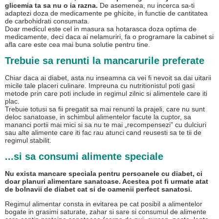
glicemia ta sa nu o ia razna.
De asemenea, nu incerca sa-ti
adaptezi doza de medicamente pe ghicite, in functie de cantitatea
de carbohidrati consumata.
Doar medicul este cel in masura sa hotarasca doza optima de
medicamente, deci daca ai nelamuriri, fa o programare la cabinet si
afla care este cea mai buna solutie pentru tine.
Trebuie sa renunti la mancarurile preferate
Chiar daca ai diabet, asta nu inseamna ca vei fi nevoit sa dai uitarii
micile tale placeri culinare. Impreuna cu nutritionistul poti gasi
metode prin care poti include in regimul zilnic si alimentele care iti
plac.
Trebuie totusi sa fii pregatit sa mai renunti la prajeli, care nu sunt
deloc sanatoase, in schimbul alimentelor facute la cuptor, sa
mananci portii mai mici si sa nu te mai „recompensezi” cu dulciuri
sau alte alimente care iti fac rau atunci cand reusesti sa te tii de
regimul stabilit.
...si sa consumi alimente speciale
Nu exista mancare speciala pentru persoanele cu diabet, ci
doar planuri alimentare sanatoase. Acestea pot fi urmate atat
de bolnavii de diabet cat si de oamenii perfect sanatosi.
Regimul alimentar consta in evitarea pe cat posibil a alimentelor
bogate in grasimi saturate, zahar si sare si consumul de alimente