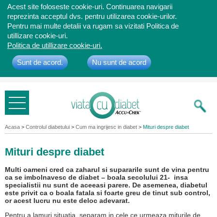
Acest site foloseste cookie-uri. Continuarea navigarii
reprezinta acceptul dvs. pentru utilizarea cookie-urilor.
Pentru mai multe detalii va rugam sa vizitati Politica de
utillizare cookie-uri.
Politica de utillizare cookie-uri.
Sunt de acord.
Nu sunt de acord
Bine ati
venit
Acasa
>
Controlul diabetului
>
Cum ma ingrijesc in diabet
>
Mituri despre diabet
Mituri despre diabet
Multi oameni cred ca zaharul si supararile sunt de vina pentru
ca se imbolnavesc de diabet – boala secolului 21- insa
specialistii nu sunt de aceeasi parere. De asemenea, diabetul
este privit ca o boala fatala si foarte greu de tinut sub control,
or acest lucru nu este deloc adevarat.
Pentru a lamuri situatia, separam in cele ce urmeaza miturile de