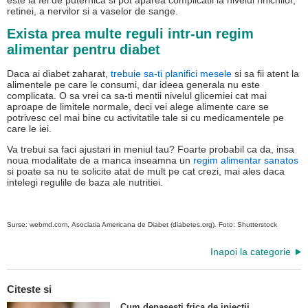
este la fel de puternica si pot aparea complicatii la nivelul rinichilor,
retinei, a nervilor si a vaselor de sange.
Exista prea multe reguli intr-un regim
alimentar pentru diabet
Daca ai diabet zaharat,
trebuie sa-ti planifici mesele
si sa fii atent la
alimentele pe care le consumi, dar ideea generala nu este
complicata. O sa vrei ca sa-ti mentii nivelul glicemiei cat mai
aproape de limitele normale, deci vei alege alimente care se
potrivesc cel mai bine cu activitatile tale si cu medicamentele pe
care le iei.
Va trebui sa faci ajustari in meniul tau? Foarte probabil ca da, insa
noua modalitate de a manca inseamna un
regim alimentar sanatos
si poate sa nu te solicite atat de mult pe cat crezi, mai ales daca
intelegi regulile de baza ale nutritiei.
Surse: webmd.com,
Asociatia Americana de Diabet (diabetes.org). Foto: Shutterstock
Inapoi la categorie
Citeste si
Cum depasesti frica de injectii