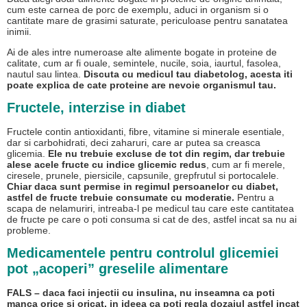
cum este carnea de porc de exemplu, aduci in organism si o
cantitate mare de grasimi saturate, periculoase pentru sanatatea
inimii.
Ai de ales intre numeroase alte alimente bogate in proteine de
calitate, cum ar fi ouale, semintele, nucile, soia, iaurtul, fasolea,
nautul sau lintea.
Discuta cu medicul tau diabetolog, acesta iti
poate explica de cate proteine are nevoie organismul tau.
Fructele, interzise in diabet
Fructele contin antioxidanti, fibre, vitamine si minerale esentiale,
dar si carbohidrati, deci zaharuri, care ar putea sa creasca
glicemia.
Ele nu trebuie excluse de tot din regim, dar trebuie
alese acele fructe cu indice glicemic redus
, cum ar fi merele,
ciresele, prunele, piersicile, capsunile, grepfrutul si portocalele.
Chiar daca sunt permise in regimul persoanelor cu diabet,
astfel de fructe trebuie consumate cu moderatie.
Pentru a
scapa de nelamuriri, intreaba-l pe medicul tau care este cantitatea
de fructe pe care o poti consuma si cat de des, astfel incat sa nu ai
probleme.
Medicamentele pentru controlul glicemiei
pot „acoperi” greselile alimentare
FALS – daca faci injectii cu insulina, nu inseamna ca poti
manca orice si oricat, in ideea ca poti regla dozajul astfel incat