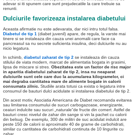
adevar si iti spunem care sunt prejudecatile la care trebuie sa
renunti.
Dulciurile favorizeaza instalarea diabetului
Aceasta afirmatie nu este adevarata, dar nici intru totul falsa.
Diabetul de tip 1
(diabet juvenil) apare, de regula, la varste mai
tinere si se instaleaza din cauza unei anomalii care face ca
pancreasul sa nu secrete suficienta insulina, deci dulciurile nu au
nicio legatura.
In schimb,
diabetul zaharat de tip 2
se instaleaza din cauza
stilului de viata modern, marcat de alimentatia bogata in grasimi,
lipsa de miscare si stres.
Obezitatea este un factor de risc major
in aparitia diabetului zaharat de tip 2, insa nu neaparat
dulciurile sunt cele care duc la acumularea kilogramelor, ci
mai degraba cantitatea mare de alimente bogate in calorii
consumata zilnic.
Studiile arata totusi ca exista o legatura intre
consumul de bauturi dulci acidulate si instalarea diabetului de tip 2.
Din acest motiv, Asociatia Americana de Diabet recomanda evitarea
sau limitarea consumului de sucuri carbogazoase, energizante,
ceaiuri indulcite sau sucuri „naturale”de fructe din comert. Astfel de
bauturi cresc nivelul de zahar din sange si vin la pachet cu calorii
din belsug. De exemplu, 300 de militri de suc acidulat indulcit are
peste 150 de calorii si aproximativ 40 de grame de carbohidrati,
similar cu cantitatea de carbohidrati continuta de 10 lingurite cu
zahar.