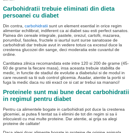
Carbohidratii trebuie eliminati din dieta
persoanei cu diabet
Din contra,
carbohidratii
sunt un element esential in orice regim
alimentar echilibrat, indiferent ca ai diabet sau esti perfect sanatos.
Painea din cereale integrale, pastele, orezul, cartofii, mazarea,
porumbul, fasolea, fructele si iaurtul sunt surse sanatoase de
carbohidrati dar trebuie avut in vedere totusi ca excesul duce la
cresterea glucozei din sange, deci moderatia este cuvantul de
ordine.
Cantitatea zilnica recomandata este intre 120 si 200 de grame (45-
60 de grame la fiecare masa), insa aceasta trebuie stabilita de
medic, in functie de stadiul de evolutie a diabetului si de modul in
care reusesti sa tii sub control glicemia. Asadar, atentie la portii si
fuga la medic daca nu stii exact ce si cat ar trebui sa mananci!
Proteinele sunt mai bune decat carbohidratii
in regimul pentru diabet
Pentru ca alimentele bogate in carbohidrati pot duce la cresterea
glicemiei, ai putea fi tentat sa ii elimini de tot din regim si sa ii
inlocuiesti cu mai multe proteine. Dar atentie, ai grija sa alegi
proteine de calitate!
Daca alegi doar alimente bogate in proteine de origine animala,