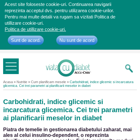
Acest site foloseste cookie-uri. Continuarea navigarii
reprezinta acceptul dvs. pentru utilizarea cookie-urilor.
Pentru mai multe detalii va rugam sa vizitati Politica de
utillizare cookie-uri.
Politica de utillizare cookie-uri.
Sunt de acord.
Nu sunt de acord
Bine ati
venit
Acasa
>
Nutritie
>
Cum planificam mesele
>
Carbohidrati, indice glicemic si incarcatura
glicemica. Cei trei parametri ai planificarii meselor in diabet
Carbohidrati, indice glicemic si
incarcatura glicemica. Cei trei parametri
ai planificarii meselor in diabet
Piatra de temelie in gestionarea diabetului zaharat, mai
ales al celui insulino-dependent, o reprezinta