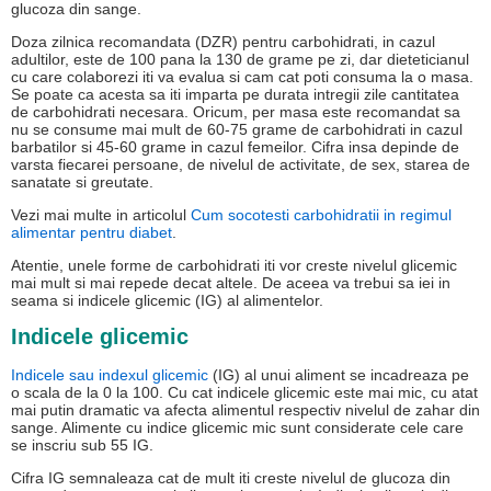
glucoza din sange.
Doza zilnica recomandata (DZR) pentru carbohidrati, in cazul
adultilor, este de 100 pana la 130 de grame pe zi, dar dieteticianul
cu care colaborezi iti va evalua si cam cat poti consuma la o masa.
Se poate ca acesta sa iti imparta pe durata intregii zile cantitatea
de carbohidrati necesara. Oricum, per masa este recomandat sa
nu se consume mai mult de 60-75 grame de carbohidrati in cazul
barbatilor si 45-60 grame in cazul femeilor. Cifra insa depinde de
varsta fiecarei persoane, de nivelul de activitate, de sex, starea de
sanatate si greutate.
Vezi mai multe in articolul
Cum socotesti carbohidratii in regimul
alimentar pentru diabet
.
Atentie, unele forme de carbohidrati iti vor creste nivelul glicemic
mai mult si mai repede decat altele. De aceea va trebui sa iei in
seama si indicele glicemic (IG) al alimentelor.
Indicele glicemic
Indicele sau indexul glicemic
(IG) al unui aliment se incadreaza pe
o scala de la 0 la 100. Cu cat indicele glicemic este mai mic, cu atat
mai putin dramatic va afecta alimentul respectiv nivelul de zahar din
sange. Alimente cu indice glicemic mic sunt considerate cele care
se inscriu sub 55 IG.
Cifra IG semnaleaza cat de mult iti creste nivelul de glucoza din