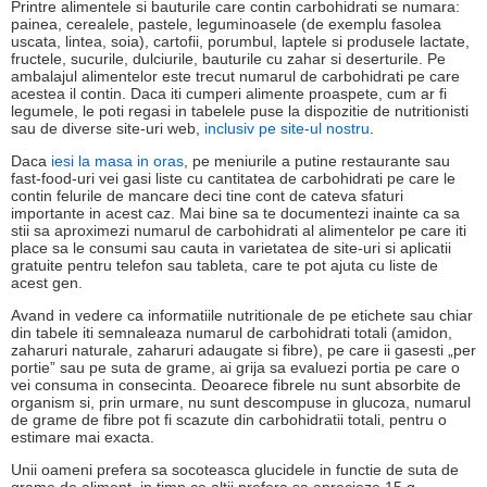
Printre alimentele si bauturile care contin carbohidrati se numara:
painea, cerealele, pastele, leguminoasele (de exemplu fasolea
uscata, lintea, soia), cartofii, porumbul, laptele si produsele lactate,
fructele, sucurile, dulciurile, bauturile cu zahar si deserturile. Pe
ambalajul alimentelor este trecut numarul de carbohidrati pe care
acestea il contin. Daca iti cumperi alimente proaspete, cum ar fi
legumele, le poti regasi in tabelele puse la dispozitie de nutritionisti
sau de diverse site-uri web,
inclusiv pe site-ul nostru
.
Daca
iesi la masa in oras
, pe meniurile a putine restaurante sau
fast-food-uri vei gasi liste cu cantitatea de carbohidrati pe care le
contin felurile de mancare deci tine cont de cateva sfaturi
importante in acest caz. Mai bine sa te documentezi inainte ca sa
stii sa aproximezi numarul de carbohidrati al alimentelor pe care iti
place sa le consumi sau cauta in varietatea de site-uri si aplicatii
gratuite pentru telefon sau tableta, care te pot ajuta cu liste de
acest gen.
Avand in vedere ca informatiile nutritionale de pe etichete sau chiar
din tabele iti semnaleaza numarul de carbohidrati totali (amidon,
zaharuri naturale, zaharuri adaugate si fibre), pe care ii gasesti „per
portie” sau pe suta de grame, ai grija sa evaluezi portia pe care o
vei consuma in consecinta. Deoarece fibrele nu sunt absorbite de
organism si, prin urmare, nu sunt descompuse in glucoza, numarul
de grame de fibre pot fi scazute din carbohidratii totali, pentru o
estimare mai exacta.
Unii oameni prefera sa socoteasca glucidele in functie de suta de