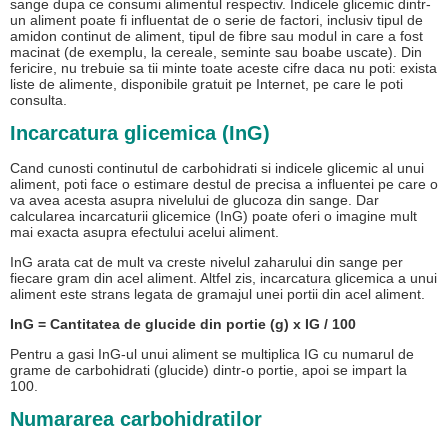
sange dupa ce consumi alimentul respectiv. Indicele glicemic dintr-
un aliment poate fi influentat de o serie de factori, inclusiv tipul de
amidon continut de aliment, tipul de fibre sau modul in care a fost
macinat (de exemplu, la cereale, seminte sau boabe uscate). Din
fericire, nu trebuie sa tii minte toate aceste cifre daca nu poti: exista
liste de alimente, disponibile gratuit pe Internet, pe care le poti
consulta.
Incarcatura glicemica (InG)
Cand cunosti continutul de carbohidrati si indicele glicemic al unui
aliment, poti face o estimare destul de precisa a influentei pe care o
va avea acesta asupra nivelului de glucoza din sange. Dar
calcularea incarcaturii glicemice (InG) poate oferi o imagine mult
mai exacta asupra efectului acelui aliment.
InG arata cat de mult va creste nivelul zaharului din sange per
fiecare gram din acel aliment. Altfel zis, incarcatura glicemica a unui
aliment este strans legata de gramajul unei portii din acel aliment.
InG = Cantitatea de glucide din portie (g) x IG / 100
Pentru a gasi InG-ul unui aliment se multiplica IG cu numarul de
grame de carbohidrati (glucide) dintr-o portie, apoi se impart la
100.
Numararea carbohidratilor