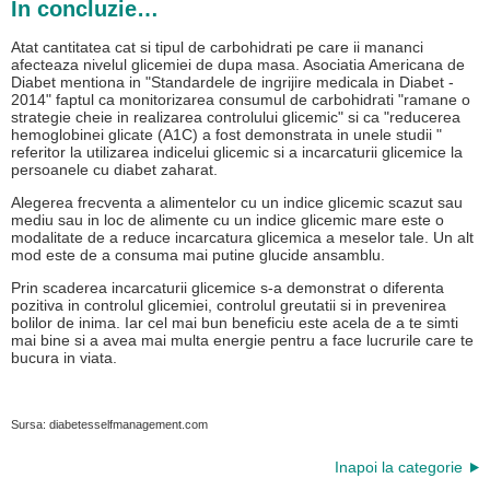
In concluzie…
Atat cantitatea cat si tipul de carbohidrati pe care ii mananci
afecteaza nivelul glicemiei de dupa masa. Asociatia Americana de
Diabet mentiona in "Standardele de ingrijire medicala in Diabet -
2014" faptul ca monitorizarea consumul de carbohidrati "ramane o
strategie cheie in realizarea controlului glicemic" si ca "reducerea
hemoglobinei glicate (A1C) a fost demonstrata in unele studii "
referitor la utilizarea indicelui glicemic si a incarcaturii glicemice la
persoanele cu diabet zaharat.
Alegerea frecventa a alimentelor cu un indice glicemic scazut sau
mediu sau in loc de alimente cu un indice glicemic mare este o
modalitate de a reduce incarcatura glicemica a meselor tale. Un alt
mod este de a consuma mai putine glucide ansamblu.
Prin scaderea incarcaturii glicemice s-a demonstrat o diferenta
pozitiva in controlul glicemiei, controlul greutatii si in prevenirea
bolilor de inima. Iar cel mai bun beneficiu este acela de a te simti
mai bine si a avea mai multa energie pentru a face lucrurile care te
bucura in viata.
Sursa: diabetesselfmanagement.com
Inapoi la categorie