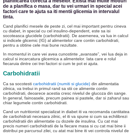
planificarea corecta a meselor. Exista mai multe moduri
de a planifica o masa, dar tu vei urmari in special acei
factori care te ajuta sa iti mentii glicemia in intervalul
tinta.
Cand planifici mesele de peste zi, cel mai important pentru cineva
cu diabet, in special cu cel insulino-dependent, este sa isi
socoteasca glucidele (carbohidratii). De asemenea, va lua in calcul
si indicele glicemic (IG) al alimentelor care contin carbohidrati,
pentru a obtine cele mai bune rezultate.
In momentul in care vei avea cunostinte „avansate”, vei lua deja in
calcul si incarcatura glicemica a alimentelor. Iata care e rolul
fiecaruia dintre cei trei factori si cum te pot ei ajuta.
Carbohidratii
Ca sa socotesti
carbohidratii (numiti si glucide)
din alimentatia
zilnica, va trebui in primul rand sa stii ce alimente contin
carbohidrati, deoarece acestia cresc nivelul de glucoza din sange.
In general, fainoasele, precum painea si pastele, dar si zaharul sau
chiar legumele contin carbohidrati.
Cand un nutritionist specializat in diabet iti va recomanda cantitatea
de carbohidrati necesara zilnic, el iti va spune si cum sa echilibrezi
carbohidratii din alimentatie cu dozele de insulina. Cu cat mai
precis numeri carbohidratii de la fiecare masa si cu cat mai bine ii
distribui pe parcursul zilei, cu atat mai bine iti vei controla nivelul de