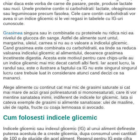
chiar daca este vorba de carne de pasare, peste, produse lactate
sau nuci. Unele proteine contin si carbohidrati: lactate, oleaginoase
sau leguminoase precum fasolea. Cele care contin carbohidrati vor
avea si un indice glicemic si le vei regasi in tabelele cu IG-uri
cunoscute.
Grasimea
singura sau in combinatie cu proteinele nu ridica nici ea
nivelul de glucoza din sange. Astfel de alimente sunt untul,
margarina, uleiul, carnea si nu au o valoare a indicelui glicemic.
Cand grasimea este combinata cu carbohidratii, ea tinde sa reduca
valoarea indicelui glicemic al alimentului, deoarece grasimea
incetineste digestia. Acesta este motivul pentru care chips-urile au
un indice glicemic mai mic decat cartofi albi fierti. Iar acest lucru, la
randul sau, este o ilustrare a faptului ca IG nu este singurul singurul
lucru care trebuie luat in considerare atunci cand decizi ce sa
mananci.
Alege alimente cu continut cat mai mic de grasimi saturate si cat
mai mare de acizi grasi polinesaturati si mononesaturati, care iti vor
mentine sanatatea inimii, indiferent de indicele lor glicemic. Iata si
cateva exemple de grasimi si alimente sanatoase: ulei de masline,
ulei de rapita, fructe cu coaja lemnoasa si avocado.
Cum folosesti indicele glicemic
Indicele glicemic sau indexul glicemic (IG) al unui aliment defineste
puterea acestuia de a creste glicemia, dupa consumul unei cantitati
de 100 g de glucide din acel aliment. Reperul pentru IG este cifra