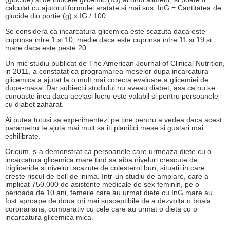
calculat cu ajutorul formulei aratate si mai sus: InG = Cantitatea de
glucide din portie (g) x IG / 100
Se considera ca incarcatura glicemica este scazuta daca este
cuprinsa intre 1 si 10, medie daca este cuprinsa intre 11 si 19 si
mare daca este peste 20.
Un mic studiu publicat de The American Journal of Clinical Nutrition,
in 2011, a constatat ca programarea meselor dupa incarcatura
glicemica a ajutat la o mult mai corecta evaluare a glicemiei de
dupa-masa. Dar subiectii studiului nu aveau diabet, asa ca nu se
cunoaste inca daca acelasi lucru este valabil si pentru persoanele
cu diabet zaharat.
Ai putea totusi sa experimentezi pe tine pentru a vedea daca acest
parametru te ajuta mai mult sa iti planifici mese si gustari mai
echilibrate.
Oricum, s-a demonstrat ca persoanele care urmeaza diete cu o
incarcatura glicemica mare tind sa aiba niveluri crescute de
trigliceride si niveluri scazute de colesterol bun, situatii in care
creste riscul de boli de inima. Intr-un studiu de amplare, care a
implicat 750.000 de asistente medicale de sex feminin, pe o
perioada de 10 ani, femeile care au urmat diete cu InG mare au
fost aproape de doua ori mai susceptibile de a dezvolta o boala
coronariana, comparativ cu cele care au urmat o dieta cu o
incarcatura glicemica mica.