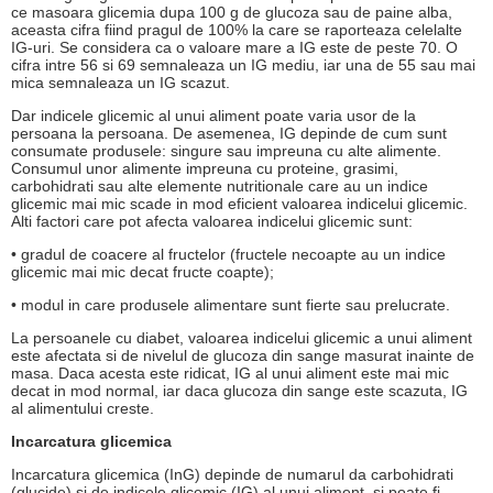
ce masoara glicemia dupa 100 g de glucoza sau de paine alba,
aceasta cifra fiind pragul de 100% la care se raporteaza celelalte
IG-uri. Se considera ca o valoare mare a IG este de peste 70. O
cifra intre 56 si 69 semnaleaza un IG mediu, iar una de 55 sau mai
mica semnaleaza un IG scazut.
Dar indicele glicemic al unui aliment poate varia usor de la
persoana la persoana. De asemenea, IG depinde de cum sunt
consumate produsele: singure sau impreuna cu alte alimente.
Consumul unor alimente impreuna cu proteine, grasimi,
carbohidrati sau alte elemente nutritionale care au un indice
glicemic mai mic scade in mod eficient valoarea indicelui glicemic.
Alti factori care pot afecta valoarea indicelui glicemic sunt:
• gradul de coacere al fructelor (fructele necoapte au un indice
glicemic mai mic decat fructe coapte);
• modul in care produsele alimentare sunt fierte sau prelucrate.
La persoanele cu diabet, valoarea indicelui glicemic a unui aliment
este afectata si de nivelul de glucoza din sange masurat inainte de
masa. Daca acesta este ridicat, IG al unui aliment este mai mic
decat in mod normal, iar daca glucoza din sange este scazuta, IG
al alimentului creste.
Incarcatura glicemica
Incarcatura glicemica (InG) depinde de numarul da carbohidrati
(glucide) si de indicele glicemic (IG) al unui aliment, si poate fi