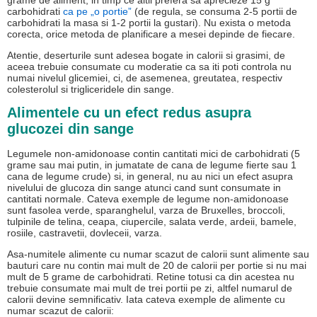
grame de aliment, in timp ce altii prefera sa aprecieze 15 g
carbohidrati
ca pe „o portie”
(de regula, se consuma 2-5 portii de
carbohidrati la masa si 1-2 portii la gustari). Nu exista o metoda
corecta, orice metoda de planificare a mesei depinde de fiecare.
Atentie, deserturile sunt adesea bogate in calorii si grasimi, de
aceea trebuie consumate cu moderatie ca sa iti poti controla nu
numai nivelul glicemiei, ci, de asemenea, greutatea, respectiv
colesterolul si trigliceridele din sange.
Alimentele cu un efect redus asupra
glucozei din sange
Legumele non-amidonoase contin cantitati mici de carbohidrati (5
grame sau mai putin, in jumatate de cana de legume fierte sau 1
cana de legume crude) si, in general, nu au nici un efect asupra
nivelului de glucoza din sange atunci cand sunt consumate in
cantitati normale. Cateva exemple de legume non-amidonoase
sunt fasolea verde, sparanghelul, varza de Bruxelles, broccoli,
tulpinile de telina, ceapa, ciupercile, salata verde, ardeii, bamele,
rosiile, castravetii, dovleceii, varza.
Asa-numitele alimente cu numar scazut de calorii sunt alimente sau
bauturi care nu contin mai mult de 20 de calorii per portie si nu mai
mult de 5 grame de carbohidrati. Retine totusi ca din acestea nu
trebuie consumate mai mult de trei portii pe zi, altfel numarul de
calorii devine semnificativ. Iata cateva exemple de alimente cu
numar scazut de calorii: