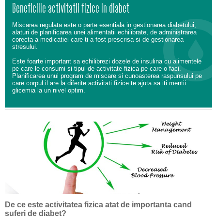
Beneficiile activitatii fizice in diabet
Miscarea regulata este o parte esentiala in gestionarea diabetului,
alaturi de planificarea unei alimentatii echilibrate, de administrarea
corecta a medicatiei care ti-a fost prescrisa si de gestionarea
stresului.
Este foarte important sa echilibrezi dozele de insulina cu alimentele
pe care le consumi si tipul de activitate fizica pe care o faci.
Planificarea unui program de miscare si cunoasterea raspunsului pe
care corpul il are la diferite activitati fizice te ajuta sa iti mentii
glicemia la un nivel optim.
De ce este activitatea fizica atat de importanta cand
suferi de diabet?