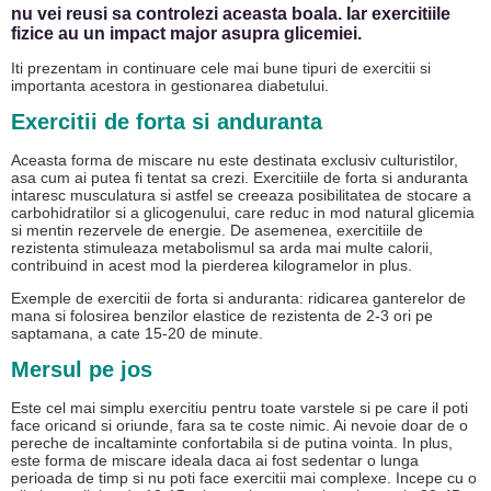
nu vei reusi sa controlezi aceasta boala. Iar exercitiile
fizice au un impact major asupra glicemiei.
Iti prezentam in continuare cele mai bune tipuri de exercitii si
importanta acestora in gestionarea diabetului.
Exercitii de forta si anduranta
Aceasta forma de miscare nu este destinata exclusiv culturistilor,
asa cum ai putea fi tentat sa crezi. Exercitiile de forta si anduranta
intaresc musculatura si astfel se creeaza posibilitatea de stocare a
carbohidratilor si a glicogenului, care reduc in mod natural glicemia
si mentin rezervele de energie. De asemenea, exercitiile de
rezistenta stimuleaza metabolismul sa arda mai multe calorii,
contribuind in acest mod la pierderea kilogramelor in plus.
Exemple de exercitii de forta si anduranta: ridicarea ganterelor de
mana si folosirea benzilor elastice de rezistenta de 2-3 ori pe
saptamana, a cate 15-20 de minute.
Mersul pe jos
Este cel mai simplu exercitiu pentru toate varstele si pe care il poti
face oricand si oriunde, fara sa te coste nimic. Ai nevoie doar de o
pereche de incaltaminte confortabila si de putina vointa. In plus,
este forma de miscare ideala daca ai fost sedentar o lunga
perioada de timp si nu poti face exercitii mai complexe. Incepe cu o