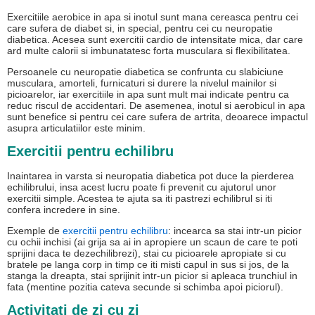
Exercitiile aerobice in apa si inotul sunt mana cereasca pentru cei
care sufera de diabet si, in special, pentru cei cu neuropatie
diabetica. Acesea sunt exercitii cardio de intensitate mica, dar care
ard multe calorii si imbunatatesc forta musculara si flexibilitatea.
Persoanele cu neuropatie diabetica se confrunta cu slabiciune
musculara, amorteli, furnicaturi si durere la nivelul mainilor si
picioarelor, iar exercitiile in apa sunt mult mai indicate pentru ca
reduc riscul de accidentari. De asemenea, inotul si aerobicul in apa
sunt benefice si pentru cei care sufera de artrita, deoarece impactul
asupra articulatiilor este minim.
Exercitii pentru echilibru
Inaintarea in varsta si neuropatia diabetica pot duce la pierderea
echilibrului, insa acest lucru poate fi prevenit cu ajutorul unor
exercitii simple. Acestea te ajuta sa iti pastrezi echilibrul si iti
confera incredere in sine.
Exemple de
exercitii pentru echilibru
: incearca sa stai intr-un picior
cu ochii inchisi (ai grija sa ai in apropiere un scaun de care te poti
sprijini daca te dezechilibrezi), stai cu picioarele apropiate si cu
bratele pe langa corp in timp ce iti misti capul in sus si jos, de la
stanga la dreapta, stai sprijinit intr-un picior si apleaca trunchiul in
fata (mentine pozitia cateva secunde si schimba apoi piciorul).
Activitati de zi cu zi