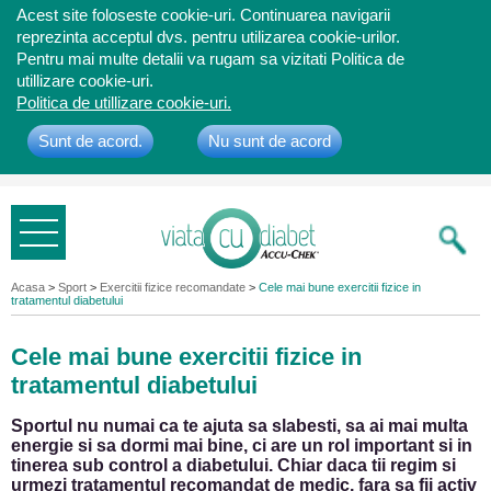
Acest site foloseste cookie-uri. Continuarea navigarii
reprezinta acceptul dvs. pentru utilizarea cookie-urilor.
Pentru mai multe detalii va rugam sa vizitati Politica de
utillizare cookie-uri.
Politica de utillizare cookie-uri.
Sunt de acord.
Nu sunt de acord
Bine ati
venit
Acasa
>
Sport
>
Exercitii fizice recomandate
>
Cele mai bune exercitii fizice in
tratamentul diabetului
Cele mai bune exercitii fizice in
tratamentul diabetului
Sportul nu numai ca te ajuta sa slabesti, sa ai mai multa
energie si sa dormi mai bine, ci are un rol important si in
tinerea sub control a diabetului. Chiar daca tii regim si
urmezi tratamentul recomandat de medic, fara sa fii activ