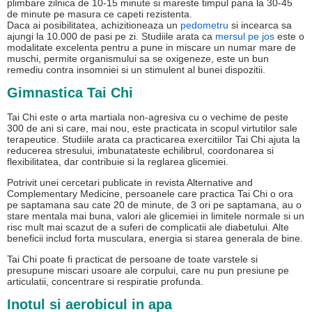
plimbare zilnica de 10-15 minute si mareste timpul pana la 30-45
de minute pe masura ce capeti rezistenta.
Daca ai posibilitatea, achizitioneaza un
pedometru
si incearca sa
ajungi la 10.000 de pasi pe zi. Studiile arata ca
mersul pe jos
este o
modalitate excelenta pentru a pune in miscare un numar mare de
muschi, permite organismului sa se oxigeneze, este un bun
remediu contra insomniei si un stimulent al bunei dispozitii.
Gimnastica Tai Chi
Tai Chi este o arta martiala non-agresiva cu o vechime de peste
300 de ani si care, mai nou, este practicata in scopul virtutilor sale
terapeutice. Studiile arata ca practicarea exercitiilor Tai Chi ajuta la
reducerea stresului, imbunatateste echilibrul, coordonarea si
flexibilitatea, dar contribuie si la reglarea glicemiei.
Potrivit unei cercetari publicate in revista Alternative and
Complementary Medicine, persoanele care practica Tai Chi o ora
pe saptamana sau cate 20 de minute, de 3 ori pe saptamana, au o
stare mentala mai buna, valori ale glicemiei in limitele normale si un
risc mult mai scazut de a suferi de complicatii ale diabetului. Alte
beneficii includ forta musculara, energia si starea generala de bine.
Tai Chi poate fi practicat de persoane de toate varstele si
presupune miscari usoare ale corpului, care nu pun presiune pe
articulatii, concentrare si respiratie profunda.
Inotul si aerobicul in apa