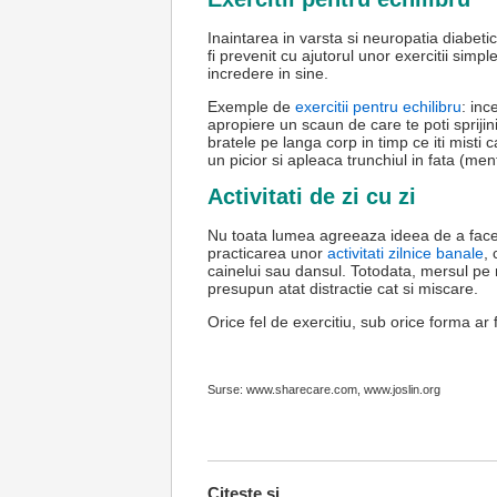
Inaintarea in varsta si neuropatia diabeti
fi prevenit cu ajutorul unor exercitii simple
incredere in sine.
Exemple de
exercitii pentru echilibru
: inc
apropiere un scaun de care te poti sprijini
bratele pe langa corp in timp ce iti misti ca
un picior si apleaca trunchiul in fata (me
Activitati de zi cu zi
Nu toata lumea agreeaza ideea de a face s
practicarea unor
activitati zilnice banale
, 
cainelui sau dansul. Totodata, mersul pe m
presupun atat distractie cat si miscare.
Orice fel de exercitiu, sub orice forma ar
Surse: www.sharecare.com, www.joslin.org
Citeste si