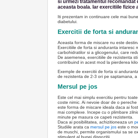
si urmezi tratamentul recomandat de
aceasta boala. Iar exercitiile fizic
Iti prezentam in continuare cele mai bune 
diabetului.
Exercitii de forta si andura
Aceasta forma de miscare nu este destinata
Exercitiile de forta si anduranta intaresc
carbohidratilor si a glicogenului, care re
De asemenea, exercitiile de rezistenta st
contribuind in acest mod la pierderea kil
Exemple de exercitii de forta si anduranta
de rezistenta de 2-3 ori pe saptamana, a
Mersul pe jos
Este cel mai simplu exercitiu pentru toate 
coste nimic. Ai nevoie doar de o pereche d
este forma de miscare ideala daca ai fost 
mai complexe. Incepe cu o plimbare zilni
minute pe masura ce capeti rezistenta.
Daca ai posibilitatea, achizitioneaza un
p
Studiile arata ca
mersul pe jos
este o mo
de muschi, permite organismului sa se o
stimulent al bunei dispozitii.