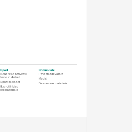
Sport
Comunitate
Beneficiile activitatii
Povesti adevarate
fizice in diabet
Medici
Sport si diabet
Descarcare materiale
Exercitii fizice
recomandate