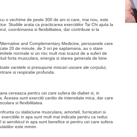
 cu o vechime de peste 300 de ani si care, mai nou, este
ice. Studiile arata ca practicarea exercitiilor Tai Chi ajuta la
ul, coordonarea si flexibilitatea, dar contribuie si la
sta Alternative and Complementary Medicine, persoanele care
cate 20 de minute, de 3 ori pe saptamana, au o stare
limitele normale si un risc mult mai scazut de a suferi de
includ forta musculara, energia si starea generala de bine.
 toate varstele si presupune miscari usoare ale corpului,
ntrare si respiratie profunda.
 mana cereasca pentru cei care sufera de diabet si, in
a. Acesea sunt exercitii cardio de intensitate mica, dar care
ulara si flexibilitatea.
frunta cu slabiciune musculara, amorteli, furnicaturi si
ar exercitiile in apa sunt mult mai indicate pentru ca reduc
 si aerobicul in apa sunt benefice si pentru cei care sufera
ulatiilor este minim.