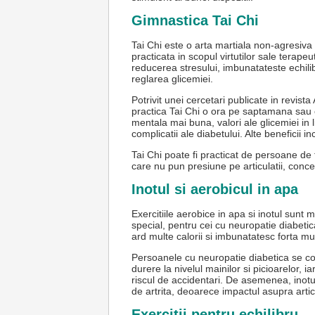
Gimnastica Tai Chi
Tai Chi este o arta martiala non-agresiva
practicata in scopul virtutilor sale terapeut
reducerea stresului, imbunatateste echilibr
reglarea glicemiei.
Potrivit unei cercetari publicate in revi
practica Tai Chi o ora pe saptamana sau 
mentala mai buna, valori ale glicemiei in 
complicatii ale diabetului. Alte beneficii 
Tai Chi poate fi practicat de persoane de
care nu pun presiune pe articulatii, conce
Inotul si aerobicul in apa
Exercitiile aerobice in apa si inotul sunt
special, pentru cei cu neuropatie diabetic
ard multe calorii si imbunatatesc forta musc
Persoanele cu neuropatie diabetica se con
durere la nivelul mainilor si picioarelor, i
riscul de accidentari. De asemenea, inotul
de artrita, deoarece impactul asupra artic
Exercitii pentru echilibru