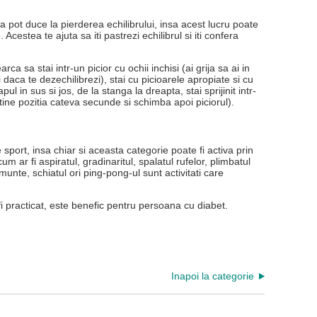
ca pot duce la pierderea echilibrului, insa acest lucru poate
. Acestea te ajuta sa iti pastrezi echilibrul si iti confera
earca sa stai intr-un picior cu ochii inchisi (ai grija sa ai in
 daca te dezechilibrezi), stai cu picioarele apropiate si cu
pul in sus si jos, de la stanga la dreapta, stai sprijinit intr-
ntine pozitia cateva secunde si schimba apoi piciorul).
port, insa chiar si aceasta categorie poate fi activa prin
cum ar fi aspiratul, gradinaritul, spalatul rufelor, plimbatul
unte, schiatul ori ping-pong-ul sunt activitati care
 fi practicat, este benefic pentru persoana cu diabet.
Inapoi la categorie