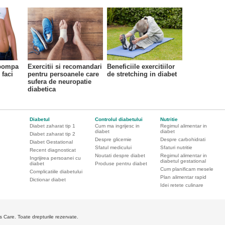
 pompa
Exercitii si recomandari
Beneficiile exercitiilor
 faci
pentru persoanele care
de stretching in diabet
sufera de neuropatie
diabetica
Diabetul
Controlul diabetului
Nutritie
Diabet zaharat tip 1
Cum ma ingrijesc in
Regimul alimentar in
diabet
diabet
Diabet zaharat tip 2
Despre glicemie
Despre carbohidrati
Diabet Gestational
Sfatul medicului
Sfaturi nutritie
Recent diagnosticat
Noutati despre diabet
Regimul alimentar in
Ingrijirea persoanei cu
diabetul gestational
diabet
Produse pentru diabet
Cum planificam mesele
Complicatiile diabetului
Plan alimentar rapid
Dictionar diabet
Idei retete culinare
Care. Toate drepturile rezervate.