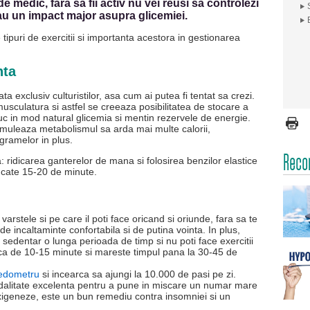
 medic, fara sa fii activ nu vei reusi sa controlezi
e au un impact major asupra glicemiei.
tipuri de exercitii si importanta acestora in gestionarea
nta
 exclusiv culturistilor, asa cum ai putea fi tentat sa crezi.
 musculatura si astfel se creeaza posibilitatea de stocare a
duc in mod natural glicemia si mentin rezervele de energie.
imuleaza metabolismul sa arda mai multe calorii,
ogramelor in plus.
Reco
: ridicarea ganterelor de mana si folosirea benzilor elastice
 cate 15-20 de minute.
varstele si pe care il poti face oricand si oriunde, fara sa te
e incaltaminte confortabila si de putina vointa. In plus,
sedentar o lunga perioada de timp si nu poti face exercitii
ca de 10-15 minute si mareste timpul pana la 30-45 de
edometru
si incearca sa ajungi la 10.000 de pasi pe zi.
dalitate excelenta pentru a pune in miscare un numar mare
xigeneze, este un bun remediu contra insomniei si un