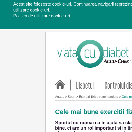
Acest site foloseste cookie-uri. Continuarea navigarii reprezinta
utillizare cookie-uri.
Politica de utillizare cookie-uri.
Diabetul
Controlul di
Acasa
>
Sport
>
Exercitii fizice recomandate
>
Cele ma
Cele mai bune exercitii fi
Sportul nu numai ca te ajuta sa sla
bine, ci are un rol important si in 